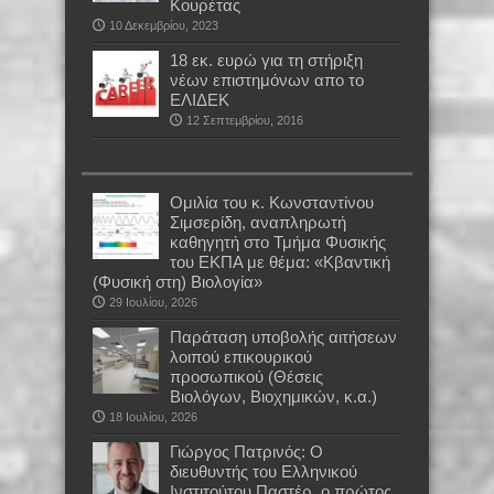
Κουρέτας
10 Δεκεμβρίου, 2023
18 εκ. ευρώ για τη στήριξη
νέων επιστημόνων απο το
ΕΛΙΔΕΚ
12 Σεπτεμβρίου, 2016
Oμιλία του κ. Κωνσταντίνου
Σιμσερίδη, αναπληρωτή
καθηγητή στο Τμήμα Φυσικής
του ΕΚΠΑ με θέμα: «Κβαντική
(Φυσική στη) Βιολογία»
29 Ιουλίου, 2026
Παράταση υποβολής αιτήσεων
λοιπού επικουρικού
προσωπικού (Θέσεις
Βιολόγων, Βιοχημικών, κ.α.)
18 Ιουλίου, 2026
Γιώργος Πατρινός: Ο
διευθυντής του Ελληνικού
Ινστιτούτου Παστέρ, ο πρώτος