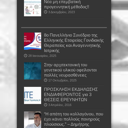
Νέα μη επεμβατική
προγεννητική μέθοδος!!
3 Δεκεμβρίου, 2023
8ο Πανελλήνιο Συνέδριο της
Ελληνικής Εταιρείας Γονιδιακής
Θεραπείας και Αναγεννητικής
Ιατρικής
28 Ιανουαρίου, 2025
Στην αρχιτεκτονική του
γενετικού υλικού οφείλονται
πολλές νευρασθένειες
17 Οκτωβρίου, 2025
ΠΡΟΣΚΛΗΣΗ ΕΚΔΗΛΩΣΗΣ
ΕΝΔΙΑΦΕΡΟΝΤΟΣ για 3
ΘΕΣΕΙΣ ΕΡΕΥΝΗΤΩΝ
3 Απριλίου, 2016
“Η απάτη του κολλαγόνου, που
έχει κάνει πολλούς πονηρούς
πλούσιους.” – Δημήτρης