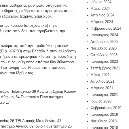
Ιούνιος 2024
ετικά μαθήματα, μαθήματα υποχρεωτικά
Μάιος 2024
ά μαθήματα, μαθήματα που προσφέρονται σε
Απρίλιος 2024
εξαμήνων (εαρινό, χειμερινό).
Μάρτιος 2024
μάτων κορμού (υποχρεωτικά) ή για
Φεβρουάριος 2024
ράμματα σπουδών που προβλέπουν την
Ιανουάριος 2024
Δεκέμβριος 2023
 διπλώματος, υπό την προϋπόθεση ότι δεν
Νοέμβριος 2023
(Π.Δ. 407/80) στην Ελλάδα ή στην αλλοδαπή
Οκτώβριος 2023
ιστήμονα σε ερευνητικά κέντρα της Ελλάδας ή
Ιανουάριος 2023
 του ενός μαθήματος από τον ίδιο διδάκτορα
 Η κατανομή των θέσεων στα επιμέρους
Σεπτέμβριος 2021
άνου του Ιδρύματος.
Μάιος 2021
Απρίλιος 2021
Μάρτιος 2021
σόβιο Πολυτεχνείο 39
Ανωτάτη Σχολή Καλών
Ιανουάριος 2021
ο Αθηνών 34 Γεωπονικό Πανεπιστήμιο
Ιούνιος 2020
μιο 17
Φεβρουάριος 2019
Ιανουάριος 2019
ονίας 26 ΤΕΙ Δυτικής Μακεδονίας 47
Νοέμβριος 2018
στήμιο Αιγαίου 69 Ιόνιο Πανεπιστήμιο 26
Ιανουάριος 2018