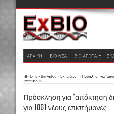
ΑΡΧΙΚΗ
ΒΙΟ-ΝΈΑ
ΒΙΟ-ΆΡΘΡΑ
ΕΚ
Home
»
Βιο-Άρθρα
»
Εκπαίδευση
»
Πρόσκληση για “απόκτ
επιστήμονες
Πρόσκληση για “απόκτηση δι
για 1861 νέους επιστήμονες