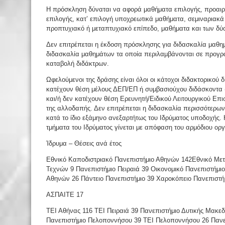
Η πρόσκληση δύναται να αφορά μαθήματα επιλογής, προαιρ
επιλογής, κατ’ επιλογή υποχρεωτικά μαθήματα, σεμιναριακ
προπτυχιακό ή μεταπτυχιακό επίπεδο, μαθήματα και των δύο 
Δεν επιτρέπεται η έκδοση πρόσκλησης για διδασκαλία μαθη
διδασκαλία μαθημάτων τα οποία περιλαμβάνονται σε προγ
καταβολή διδάκτρων.
Ωφελούμενοι της δράσης είναι όλοι οι κάτοχοι διδακτορικού
κατέχουν θέση μέλους ΔΕΠ/ΕΠ ή συμβασιούχου διδάσκοντα 
και/ή δεν κατέχουν θέση Ερευνητή/Ειδικού Λειτουργικού Επ
της αλλοδαπής. Δεν επιτρέπεται η διδασκαλία περισσότερων
κατά το ίδιο εξάμηνο ανεξαρτήτως του Ιδρύματος υποδοχής.
τμήματα του Ιδρύματος γίνεται με απόφαση του αρμόδιου οργ
Ίδρυμα – Θέσεις ανά έτος
Εθνικό Καποδιστριακό Πανεπιστήμιο Αθηνών 142
Εθνικό Μετ
Τεχνών 9 Πανεπιστήμιο Πειραιά 39 Οικονομικό Πανεπιστήμι
Αθηνών 26 Πάντειο Πανεπιστήμιο 39 Χαροκόπειο Πανεπιστή
ΑΣΠΑΙΤΕ 17
ΤΕΙ Αθήνας 116 ΤΕΙ Πειραιά 39 Πανεπιστήμιο Δυτικής Μακεδ
Πανεπιστήμιο Πελοποννήσου 39 ΤΕΙ Πελοποννήσου 26 Πανεπι