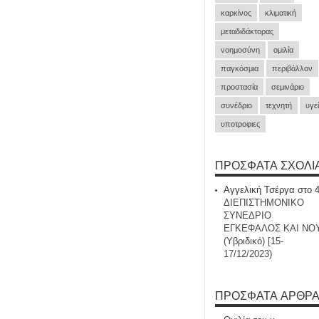
καρκίνος
κλιματική
μεταδιδάκτορας
νοημοσύνη
ομιλία
παγκόσμια
περιβάλλον
προστασία
σεμινάριο
συνέδριο
τεχνητή
υγε
υποτροφιες
ΠΡΌΣΦΑΤΑ ΣΧΌΛΙ
Αγγελική Τσέργα
στο
ΔΙΕΠΙΣΤΗΜΟΝΙΚΟ
ΣΥΝΕΔΡΙΟ
ΕΓΚΕΦΑΛΟΣ ΚΑΙ ΝΟ
(Υβριδικό) [15-
17/12/2023)
ΠΡΌΣΦΑΤΑ ΆΡΘΡ