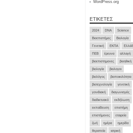
WordPress.org
ΕΤΙΚΈΤΕΣ
2024
DNA
Science
Βιοεπιστήμες
Βιολογία
Γενετική
ΕΚΠΑ
Ελλάδ
ΠΕΒ
έρευνα
αλλαγή
βιοεπιστημονες
βιοηθική
βιολογία
βιολογοι
βιολόγος
βιοποικιλότητα
βιοτεχνολογία
γενετική
γονιδιακή
διαγωνισμός
διαδικτυακό
εκδήλωση
εκπαίδευση
επιστήμη
επιστήμονες
εταιρεία
ζωή
ημέρα
ημερίδα
θεραπεία
ιατρική