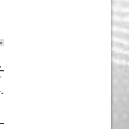
ία
Α
4ο
ΥΣ
Α