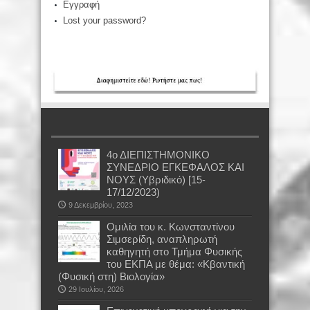
Εγγραφή
Lost your password?
4ο ΔΙΕΠΙΣΤΗΜΟΝΙΚΟ
ΣΥΝΕΔΡΙΟ ΕΓΚΕΦΑΛΟΣ ΚΑΙ
ΝΟΥΣ (Υβριδικό) [15-
17/12/2023)
9 Δεκεμβρίου, 2023
Oμιλία του κ. Κωνσταντίνου
Σιμσερίδη, αναπληρωτή
καθηγητή στο Τμήμα Φυσικής
του ΕΚΠΑ με θέμα: «Κβαντική
(Φυσική στη) Βιολογία»
29 Ιουλίου, 2026