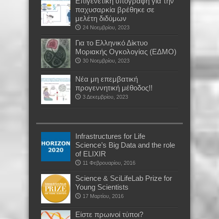
Επιγενετική υπογραφή για την
παχυσαρκία βρέθηκε σε
μελέτη διδύμων
24 Νοεμβρίου, 2023
Για το Ελληνικό Δίκτυο
Μοριακής Ογκολογίας (ΕΔΜΟ)
30 Νοεμβρίου, 2023
Νέα μη επεμβατική
προγεννητική μέθοδος!!
3 Δεκεμβρίου, 2023
Infrastructures for Life
Science’s Big Data and the role
of ELIXIR
11 Φεβρουαρίου, 2016
Science & SciLifeLab Prize for
Young Scientists
17 Μαρτίου, 2016
Είστε πρωινοί τύποι?