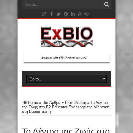
Home
»
Βιο-Άρθρα
»
Εκπαίδευση
»
Το Δέντρο
της Ζωής στο E2 Educator Exchange της Microsoft
στη Βουδαπέστη
Το Δέντρο της Ζωής στο