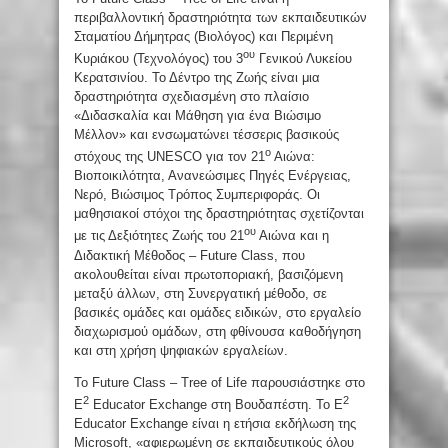
περιβαλλοντική δραστηριότητα των εκπαιδευτικών
Σταματίου Δήμητρας (Βιολόγος) και Περιμένη
ου
Κυριάκου (Τεχνολόγος) του 3
Γενικού Λυκείου
Κερατσινίου.
Το Δέντρο της Ζωής είναι μια
δραστηριότητα σχεδιασμένη στο πλαίσιο
«Διδασκαλία και Μάθηση για ένα Βιώσιμο
Μέλλον» και ενσωματώνει τέσσερις βασικούς
ο
στόχους της UNESCO για τον 21
Αιώνα:
Βιοποικιλότητα, Ανανεώσιμες Πηγές Ενέργειας,
Νερό, Βιώσιμος Τρόπος Συμπεριφοράς. Οι
μαθησιακοί στόχοι της δραστηριότητας σχετίζονται
ου
με τις Δεξιότητες Ζωής του 21
Αιώνα και η
Διδακτική Μέθοδος – Future Class, που
ακολουθείται είναι πρωτοποριακή, βασιζόμενη
μεταξύ άλλων, στη Συνεργατική μέθοδο, σε
βασικές ομάδες και ομάδες ειδικών, στο εργαλείο
διαχωρισμού ομάδων, στη φθίνουσα καθοδήγηση
και στη χρήση ψηφιακών εργαλείων.
Το Future Class – Tree of Life παρουσιάστηκε στο
2
2
E
Educator Exchange στη Βουδαπέστη. Το E
Educator Exchange είναι η ετήσια εκδήλωση της
Microsoft, «αφιερωμένη σε εκπαιδευτικούς όλου