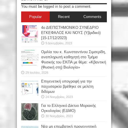
You must be
logged in
to post a comment.
Popular
Recent
Comments
4ο ΔΙΕΠΙΣΤΗΜΟΝΙΚΟ ΣΥΝΕΔΡΙΟ
ΕΓΚΕΦΑΛΟΣ ΚΑΙ ΝΟΥΣ (Υβριδικό)
[15-17/12/2023)
9 Δεκεμβρίου, 2023
Oμιλία του κ. Κωνσταντίνου Σιμσερίδη,
αναπληρωτή καθηγητή στο Τμήμα
Φυσικής του ΕΚΠΑ με θέμα: «Κβαντική
(Φυσική στη) Βιολογία»
29 Ιουλίου, 2026
Επιγενετική υπογραφή για την
παχυσαρκία βρέθηκε σε μελέτη
διδύμων
24 Νοεμβρίου, 2023
Για το Ελληνικό Δίκτυο Μοριακής
Ογκολογίας (ΕΔΜΟ)
30 Νοεμβρίου, 2023
Νέα μη επεμβατική προγεννητική