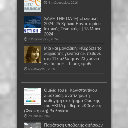
4 Φεβρουαρίου, 2016
SAVE THE DATE| «Γενετική
2024: 25 Χρόνια Εργαστηρίου
Ιατρικής Γενετικής» | 18 Μαϊου
2024
1 Φεβρουαρίου, 2024
Μία και μοναδική: «Κέρδισε το
λαχείο της γενετικής», πέθανε
στα 117 αλλά ήταν 23 χρόνια
«νεότερη» – Τι μας έμαθε
5 Οκτωβρίου, 2025
Oμιλία του κ. Κωνσταντίνου
Σιμσερίδη, αναπληρωτή
καθηγητή στο Τμήμα Φυσικής
του ΕΚΠΑ με θέμα: «Κβαντική
(Φυσική στη) Βιολογία»
29 Ιουλίου, 2026
Παράταση υποβολής αιτήσεων