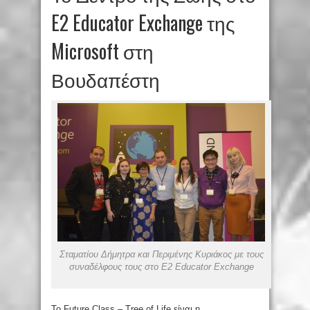
E2 Educator Exchange της
Microsoft στη
Βουδαπέστη
Σταματίου Δήμητρα και Περιμένης Κυριάκος με τους
συναδέλφους τους στο E2 Educator Exchange
To Future Class – Tree of Life είναι η