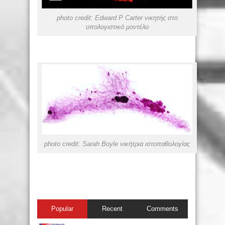
photo credit: Edward P Carter νικητής στο
υπολογιστικό μοντέλο
photo credit: Sarah Boyle νικήτρια ιστοπαθολογίας
Popular
Recent
Comments