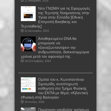
21 Νοεμβρίου, 2025
Νέα ΓΝΩΜΗ για τις Εφαρμογές
της Τεχνητής Νοημοσύνης στην
Υγεία στην Ελλάδα [Εθνική
Επιτροπή Βιοηθικής και
Τεχνοηθικής]
21 Ιανουαρίου, 2024
Αποθηκευμένο DNA θα
μπορούσε να
«ξαναζωντανέψει» την
ανθρωπότητα, δισεκατομμύρια
χρόνια μετά τον αφανισμό της
19 Σεπτεμβρίου, 2024
Oμιλία του κ. Κωνσταντίνου
Σιμσερίδη, αναπληρωτή
καθηγητή στο Τμήμα Φυσικής
του ΕΚΠΑ με θέμα: «Κβαντική
(Φυσική στη) Βιολογία»
29 Ιουλίου, 2026
Παράταση υποβολής αιτήσεων