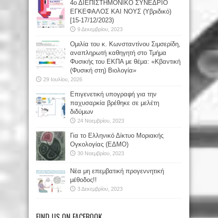
4ο ΔΙΕΠΙΣΤΗΜΟΝΙΚΟ ΣΥΝΕΔΡΙΟ
ΕΓΚΕΦΑΛΟΣ ΚΑΙ ΝΟΥΣ (Υβριδικό)
[15-17/12/2023)
9 Δεκεμβρίου, 2023
Oμιλία του κ. Κωνσταντίνου Σιμσερίδη,
αναπληρωτή καθηγητή στο Τμήμα
Φυσικής του ΕΚΠΑ με θέμα: «Κβαντική
(Φυσική στη) Βιολογία»
29 Ιουλίου, 2026
Επιγενετική υπογραφή για την
παχυσαρκία βρέθηκε σε μελέτη
διδύμων
24 Νοεμβρίου, 2023
Για το Ελληνικό Δίκτυο Μοριακής
Ογκολογίας (ΕΔΜΟ)
30 Νοεμβρίου, 2023
Νέα μη επεμβατική προγεννητική
μέθοδος!!
3 Δεκεμβρίου, 2023
FIND US ON FACEBOOK