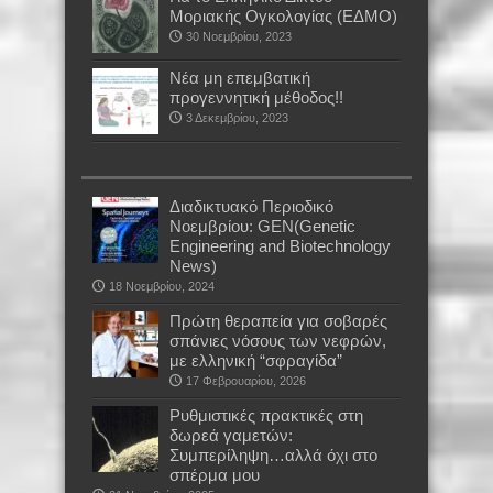
Μοριακής Ογκολογίας (ΕΔΜΟ)
30 Νοεμβρίου, 2023
Νέα μη επεμβατική
προγεννητική μέθοδος!!
3 Δεκεμβρίου, 2023
Διαδικτυακό Περιοδικό
Νοεμβρίου: GEN(Genetic
Engineering and Biotechnology
News)
18 Νοεμβρίου, 2024
Πρώτη θεραπεία για σοβαρές
σπάνιες νόσους των νεφρών,
με ελληνική “σφραγίδα”
17 Φεβρουαρίου, 2026
Ρυθμιστικές πρακτικές στη
δωρεά γαμετών:
Συμπερίληψη…αλλά όχι στο
σπέρμα μου