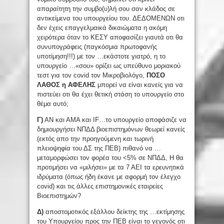
απαραίτητη την συμβο(υ)λή σου σαν κλάδος σε
αντικείμενα του υπουργείου του. ΔΕΔΟΜΕΝΩΝ οτι
δεν έχεις επαγγελμαικά δικαιώματα η ακόμη
χειρότερα όταν το ΚΕΣΥ αποφασίζει γιαυτά οτι θα
συνυπογράφεις (παγκόσμια πρωτοφανής
υποτίμηση!!!) με τον …εκάστοτε γιατρό, η το
υπουργείο …«σου» ορίζει ως υπεύθυνο μοριακού
τεστ για τον covid τον Μικροβιολόγο,
ΠΟΣΟ
ΛΑΘΟΣ η ΑΦΕΛΗΣ
μπορεί να είναι κανείς για να
πιστεύει οτι θα έχει θετική στάση το υπουργείο στο
θέμα αυτό;
Γ)
ΑΝ και ΑΜΑ και IF…το υπουργείο αποφάσιζε να
δημιουργήσει ΝΠΔΔ βιοεπιστημόνων θεωρεί κανείς
(εκτός απο την προηγούμενη και τωρινή
πλειοψηφία του ΔΣ της ΠΕΒ) πιθανό να …
μεταμορφώσει τον φορέα του <5% σε ΝΠΔΔ, Η θα
προτιμήσει να «μιλήσει» με τα 7 ΑΕΙ τα ερευνητικά
ιδρύματα (όπως ήδη έκανε με αφορμή τον έλεγχο
covid) και τις άλλες επιστημονικές εταιρείες
Βιοεπιστημών?
Δ)
αποστομοτικός εξάλλου δείκτης της …εκτίμησης
του Υπουργείου προς την ΠΕΒ είναι το γεγονός οτι