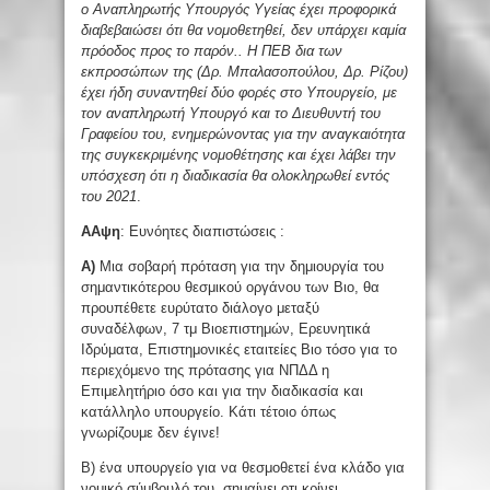
ο Αναπληρωτής Υπουργός Υγείας έχει προφορικά
διαβεβαιώσει ότι θα νομοθετηθεί, δεν υπάρχει καμία
πρόοδος προς το παρόν.. Η ΠΕΒ δια των
εκπροσώπων της (Δρ. Μπαλασοπούλου, Δρ. Ρίζου)
έχει ήδη συναντηθεί δύο φορές στο Υπουργείο, με
τον αναπληρωτή Υπουργό και το Διευθυντή του
Γραφείου του, ενημερώνοντας για την αναγκαιότητα
της συγκεκριμένης νομοθέτησης και έχει λάβει την
υπόσχεση ότι η διαδικασία θα ολοκληρωθεί εντός
του 2021
.
ΑΑψη
: Eυνόητες διαπιστώσεις :
Α)
Μια σοβαρή πρόταση για την δημιουργία του
σημαντικότερου θεσμικού οργάνου των Βιο, θα
προυπέθετε ευρύτατο διάλογο μεταξύ
συναδέλφων, 7 τμ Βιοεπιστημών, Ερευνητικά
Ιδρύματα, Επιστημονικές εταιτείες Βιο τόσο για το
περιεχόμενο της πρότασης για ΝΠΔΔ η
Επιμελητήριο όσο και για την διαδικασία και
κατάλληλο υπουργείο. Κάτι τέτοιο όπως
γνωρίζουμε δεν έγινε!
Β) ένα υπουργείο για να θεσμοθετεί ένα κλάδο για
νομικό σύμβουλό του, σημαίνει οτι κρίνει