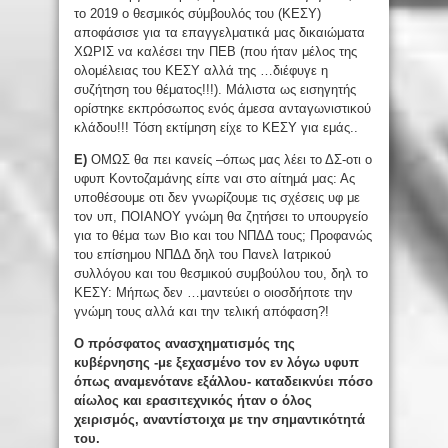
το 2019 ο θεσμικός σύμβουλός του (ΚΕΣΥ)
αποφάσισε για τα επαγγελματικά μας δικαιώματα
ΧΩΡΙΣ να καλέσει την ΠΕΒ (που ήταν μέλος της
ολομέλειας του ΚΕΣΥ αλλά της …διέφυγε η
συζήτηση του θέματος!!!). Μάλιστα ως εισηγητής
ορίστηκε εκπρόσωπος ενός άμεσα ανταγωνιστικού
κλάδου!!! Τόση εκτίμηση είχε το ΚΕΣΥ για εμάς..
Ε)
ΟΜΩΣ θα πει κανείς –όπως μας λέει το ΔΣ-οτι ο
υφυπ Κοντοζαμάνης είπε ναι στο αίτημά μας: Ας
υποθέσουμε οτι δεν γνωρίζουμε τις σχέσεις υφ με
τον υπ, ΠΟΙΑΝΟΥ γνώμη θα ζητήσει το υπουργείο
για το θέμα των Βιο και του ΝΠΔΔ τους; Προφανώς
του επίσημου ΝΠΔΔ δηλ του Πανελ Ιατρικού
συλλόγου και του θεσμικού συμβούλου του, δηλ το
ΚΕΣΥ: Μήπως δεν …μαντεύει ο οιοσδήποτε την
γνώμη τους αλλά και την τελική απόφαση?!
Ο πρόσφατος ανασχηματισμός της
κυβέρνησης -με ξεχασμένο τον εν λόγω υφυπ
όπως αναμενότανε εξάλλου- καταδεικνύει πόσο
αίωλος και ερασιτεχνικός ήταν ο όλος
χειρισμός, αναντίστοιχα με την σημαντικότητά
του.