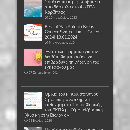
Yποδειγματική πρωτοβουλία
απο δάσκαλο στο 4 ο ΓΕΛ
Καρδίτσας
23 Νοεμβρίου, 2023
Best of San Antonio Breast
Cancer Symposium – Greece
2024| 13.01.2024
9 Ιανουαρίου, 2024
Ένα κοινό φάρμακο για τον
διαβήτη θα μπορούσε να
επιβραδύνει τη γήρανση του
εγκεφάλου μας
27 Σεπτεμβρίου, 2024
Oμιλία του κ. Κωνσταντίνου
Σιμσερίδη, αναπληρωτή
καθηγητή στο Τμήμα Φυσικής
του ΕΚΠΑ με θέμα: «Κβαντική
(Φυσική στη) Βιολογία»
29 Ιουλίου, 2026
Παράταση υποβολής αιτήσεων