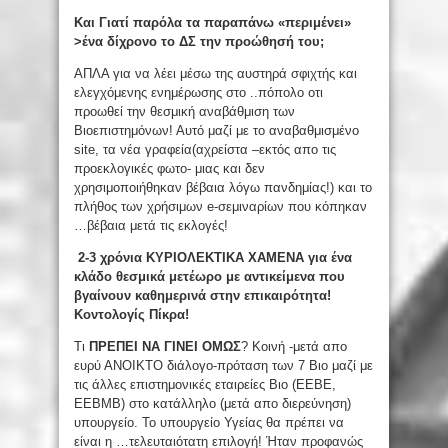
Και Γιατί παρόλα τα παραπάνω «περιμένει»
>ένα δίχρονο το ΔΣ την προώθησή του;
ΑΠΛΑ για να λέει μέσω της αυστηρά σφιχτής και
ελεγχόμενης ενημέρωσης στο ..πόπολο οτι
προωθεί την θεσμική αναβάθμιση των
Βιοεπιστημόνων! Αυτό μαζί με το αναβαθμισμένο
site, τα νέα γραφεία(αχρείστα –εκτός απο τις
προεκλογικές φωτο- μιας και δεν
χρησιμοποιήθηκαν βέβαια λόγω πανδημίας!) και το
πλήθος των χρήσιμων e-σεμιναρίων που κόπηκαν
…βέβαια μετά τις εκλογές!
2-3 χρόνια ΚΥΡΙΟΛΕΚΤΙΚΑ ΧΑΜΕΝΑ για ένα
κλάδο θεσμικά μετέωρο με αντικείμενα που
βγαίνουν καθημερινά στην επικαιρότητα!
Κοντολογίς Πίκρα!
Τι
ΠΡΕΠΕΙ ΝΑ ΓΙΝΕΙ ΟΜΩΣ
? Κοινή -μετά απο
ευρύ ΑΝΟΙΚΤΟ διάλογο-πρόταση των 7 Βιο μαζί με
τις άλλες επιστημονικές εταιρείες Βιο (ΕΕΒΕ,
ΕΕΒΜΒ) στο κατάλληλο (μετά απο διερεύνηση)
υπουργείο. Το υπουργείο Υγείας θα πρέπει να
είναι η …τελευταιότατη επιλογή! Ήταν προφανώς