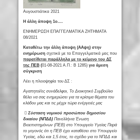
Αυγουστιάτικα 2021
Η άλλη άποψη 1
o
….
ΕΝΗΜΕΡΩΣΗ ΕΠΑΓΓΕΛΜΑΤΙΚΑ ΖΗΤΗΜΑΤΑ
08/2021
Καταθέτω την άλλη άποψη (ΑΑψη) στην
ενημέρωση
σχετικά με τα Επαγγελματικά μας που
παρατίθεται παράλληλα με το κείμενο του ΔΣ
της ΠΕΒ
(
01-08-2021 Α.Π.: Β 1285)
για άμεση
σύγκριση
Λέει η πλειοψηφία του ΔΣ :
Αγαπητοί/ες συνάδελφοι, Το Διοικητικό Συμβούλιο
θέλει να σας ενημερώσει για τα κρίσιμα θέματα του
κλάδου μας και τις μέχρι τώρα ενέργειές μας

Σύσταση νομικού προσώπου δημοσίου
δικαίου (ΝΠΔΔ)
Πανελλήνια Ένωση
Βιοεπιστημόνων (ΠΕΒ) στο Υπουργείο Υγείας Παρά
το γεγονός ότι η ΠΕΒ έχει καταθέσει στο Υπουργείο
Υγείας, εδώ και 1,5 έτος, το σχέδιο για το ΝΠΔΔ και