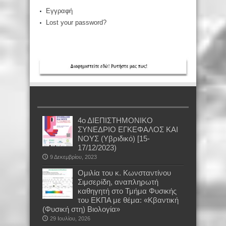
Εγγραφή
Lost your password?
4ο ΔΙΕΠΙΣΤΗΜΟΝΙΚΟ
ΣΥΝΕΔΡΙΟ ΕΓΚΕΦΑΛΟΣ ΚΑΙ
ΝΟΥΣ (Υβριδικό) [15-
17/12/2023)
9 Δεκεμβρίου, 2023
Oμιλία του κ. Κωνσταντίνου
Σιμσερίδη, αναπληρωτή
καθηγητή στο Τμήμα Φυσικής
του ΕΚΠΑ με θέμα: «Κβαντική
(Φυσική στη) Βιολογία»
29 Ιουλίου, 2026