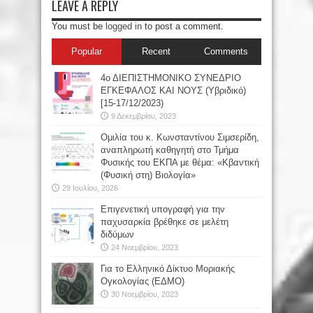
LEAVE A REPLY
You must be
logged in
to post a comment.
Popular
Recent
Comments
4ο ΔΙΕΠΙΣΤΗΜΟΝΙΚΟ ΣΥΝΕΔΡΙΟ
ΕΓΚΕΦΑΛΟΣ ΚΑΙ ΝΟΥΣ (Υβριδικό)
[15-17/12/2023)
9 Δεκεμβρίου, 2023
Oμιλία του κ. Κωνσταντίνου Σιμσερίδη,
αναπληρωτή καθηγητή στο Τμήμα
Φυσικής του ΕΚΠΑ με θέμα: «Κβαντική
(Φυσική στη) Βιολογία»
29 Ιουλίου, 2026
Επιγενετική υπογραφή για την
παχυσαρκία βρέθηκε σε μελέτη
διδύμων
24 Νοεμβρίου, 2023
Για το Ελληνικό Δίκτυο Μοριακής
Ογκολογίας (ΕΔΜΟ)
30 Νοεμβρίου, 2023