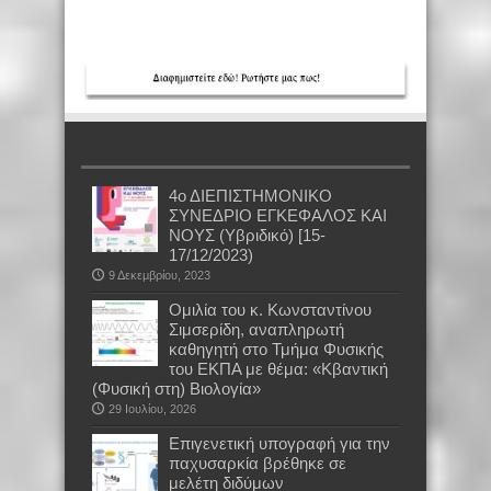
4ο ΔΙΕΠΙΣΤΗΜΟΝΙΚΟ
ΣΥΝΕΔΡΙΟ ΕΓΚΕΦΑΛΟΣ ΚΑΙ
ΝΟΥΣ (Υβριδικό) [15-
17/12/2023)
9 Δεκεμβρίου, 2023
Oμιλία του κ. Κωνσταντίνου
Σιμσερίδη, αναπληρωτή
καθηγητή στο Τμήμα Φυσικής
του ΕΚΠΑ με θέμα: «Κβαντική
(Φυσική στη) Βιολογία»
29 Ιουλίου, 2026
Επιγενετική υπογραφή για την
παχυσαρκία βρέθηκε σε
μελέτη διδύμων