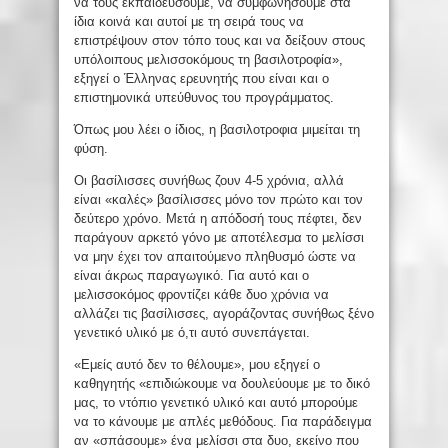
να τους εκπαιδεύσουμε, να συμφωνήσουμε στα
ίδια κοινά και αυτοί με τη σειρά τους να
επιστρέψουν στον τόπο τους και να δείξουν στους
υπόλοιπους μελισσοκόμους τη βασιλοτροφία»,
εξηγεί ο Έλληνας ερευνητής που είναι και ο
επιστημονικά υπεύθυνος του προγράμματος.
Όπως μου λέει ο ίδιος, η βασιλοτροφια μιμείται τη
φύση.
Οι βασίλισσες συνήθως ζουν 4-5 χρόνια, αλλά
είναι «καλές» βασίλισσες μόνο τον πρώτο και τον
δεύτερο χρόνο. Μετά η απόδοσή τους πέφτει, δεν
παράγουν αρκετό γόνο με αποτέλεσμα το μελίσσι
να μην έχει τον απαιτούμενο πληθυσμό ώστε να
είναι άκρως παραγωγικό. Για αυτό και ο
μελισσοκόμος φροντίζει κάθε δυο χρόνια να
αλλάζει τις βασίλισσες, αγοράζοντας συνήθως ξένο
γενετικό υλικό με ό,τι αυτό συνεπάγεται.
«Εμείς αυτό δεν το θέλουμε», μου εξηγεί ο
καθηγητής «επιδιώκουμε να δουλεύουμε με το δικό
μας, το ντόπιο γενετικό υλικό και αυτό μπορούμε
να το κάνουμε με απλές μεθόδους. Για παράδειγμα
αν «σπάσουμε» ένα μελίσσι στα δυο, εκείνο που