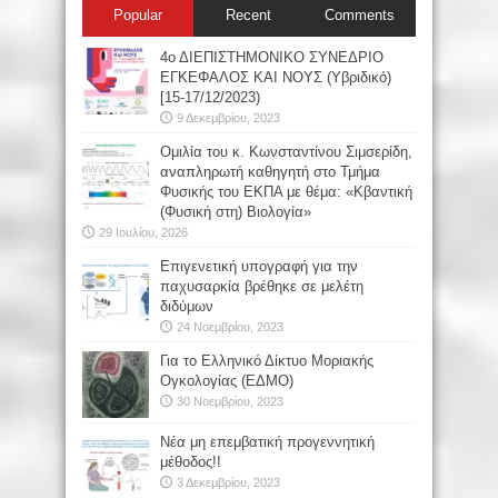
Popular
Recent
Comments
4ο ΔΙΕΠΙΣΤΗΜΟΝΙΚΟ ΣΥΝΕΔΡΙΟ
ΕΓΚΕΦΑΛΟΣ ΚΑΙ ΝΟΥΣ (Υβριδικό)
[15-17/12/2023)
9 Δεκεμβρίου, 2023
Oμιλία του κ. Κωνσταντίνου Σιμσερίδη,
αναπληρωτή καθηγητή στο Τμήμα
Φυσικής του ΕΚΠΑ με θέμα: «Κβαντική
(Φυσική στη) Βιολογία»
29 Ιουλίου, 2026
Επιγενετική υπογραφή για την
παχυσαρκία βρέθηκε σε μελέτη
διδύμων
24 Νοεμβρίου, 2023
Για το Ελληνικό Δίκτυο Μοριακής
Ογκολογίας (ΕΔΜΟ)
30 Νοεμβρίου, 2023
Νέα μη επεμβατική προγεννητική
μέθοδος!!
3 Δεκεμβρίου, 2023