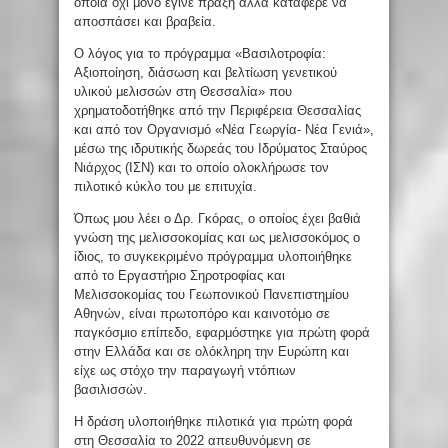
οποία όχι μόνο έγινε πράξη αλλά κατάφερε να
αποσπάσει και βραβεία.
Ο λόγος για το πρόγραμμα «Βασιλοτροφία:
Αξιοποίηση, διάσωση και βελτίωση γενετικού
υλικού μελισσών στη Θεσσαλία» που
χρηματοδοτήθηκε από την Περιφέρεια Θεσσαλίας
και από τον Οργανισμό «Νέα Γεωργία- Νέα Γενιά»,
μέσω της ιδρυτικής δωρεάς του Ιδρύματος Σταύρος
Νιάρχος (ΙΣΝ) και το οποίο ολοκλήρωσε τον
πιλοτικό κύκλο του με επιτυχία.
Όπως μου λέει ο Δρ. Γκόρας, ο οποίος έχει βαθιά
γνώση της μελισσοκομίας και ως μελισσοκόμος ο
ίδιος, το συγκεκριμένο πρόγραμμα υλοποιήθηκε
από το Εργαστήριο Σηροτροφίας και
Μελισσοκομίας του Γεωπονικού Πανεπιστημίου
Αθηνών, είναι πρωτοπόρο και καινοτόμο σε
παγκόσμιο επίπεδο, εφαρμόστηκε για πρώτη φορά
στην Ελλάδα και σε ολόκληρη την Ευρώπη και
είχε ως στόχο την παραγωγή ντόπιων
βασιλισσών.
Η δράση υλοποιήθηκε πιλοτικά για πρώτη φορά
στη Θεσσαλία το 2022 απευθυνόμενη σε