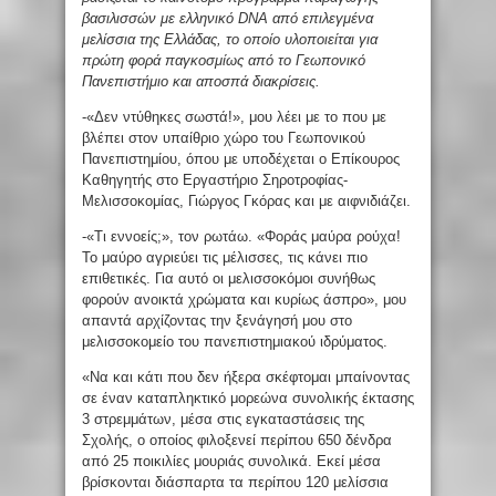
βασιλισσών με ελληνικό DNA από επιλεγμένα
μελίσσια της Ελλάδας, το οποίο υλοποιείται για
πρώτη φορά παγκοσμίως από το Γεωπονικό
Πανεπιστήμιο και αποσπά διακρίσεις.
-«Δεν ντύθηκες σωστά!», μου λέει με το που με
βλέπει στον υπαίθριο χώρο του Γεωπονικού
Πανεπιστημίου, όπου με υποδέχεται ο Επίκουρος
Καθηγητής στο Εργαστήριο Σηροτροφίας-
Μελισσοκομίας, Γιώργος Γκόρας και με αιφνιδιάζει.
-«Τι εννοείς;», τον ρωτάω. «Φοράς μαύρα ρούχα!
Το μαύρο αγριεύει τις μέλισσες, τις κάνει πιο
επιθετικές. Για αυτό οι μελισσοκόμοι συνήθως
φορούν ανοικτά χρώματα και κυρίως άσπρο», μου
απαντά αρχίζοντας την ξενάγησή μου στο
μελισσοκομείο του πανεπιστημιακού ιδρύματος.
«Να και κάτι που δεν ήξερα σκέφτομαι μπαίνοντας
σε έναν καταπληκτικό μορεώνα συνολικής έκτασης
3 στρεμμάτων, μέσα στις εγκαταστάσεις της
Σχολής, ο οποίος φιλοξενεί περίπου 650 δένδρα
από 25 ποικιλίες μουριάς συνολικά. Εκεί μέσα
βρίσκονται διάσπαρτα τα περίπου 120 μελίσσια