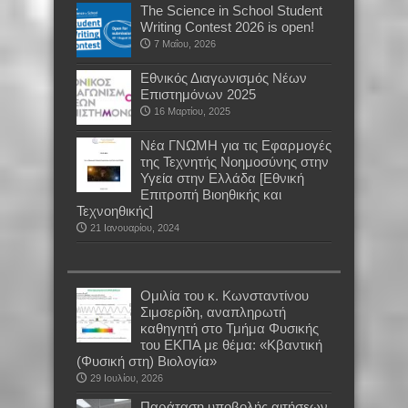
The Science in School Student
Writing Contest 2026 is open!
7 Μαΐου, 2026
Εθνικός Διαγωνισμός Νέων
Επιστημόνων 2025
16 Μαρτίου, 2025
Νέα ΓΝΩΜΗ για τις Εφαρμογές
της Τεχνητής Νοημοσύνης στην
Υγεία στην Ελλάδα [Εθνική
Επιτροπή Βιοηθικής και
Τεχνοηθικής]
21 Ιανουαρίου, 2024
Oμιλία του κ. Κωνσταντίνου
Σιμσερίδη, αναπληρωτή
καθηγητή στο Τμήμα Φυσικής
του ΕΚΠΑ με θέμα: «Κβαντική
(Φυσική στη) Βιολογία»
29 Ιουλίου, 2026
Παράταση υποβολής αιτήσεων