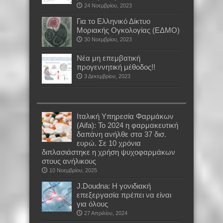
24 Νοεμβρίου, 2023
Για το Ελληνικό Δίκτυο
Μοριακής Ογκολογίας (ΕΔΜΟ)
30 Νοεμβρίου, 2023
Νέα μη επεμβατική
προγεννητική μέθοδος!!
3 Δεκεμβρίου, 2023
Ιταλική Υπηρεσία Φαρμάκων
(Aifa): Το 2024 η φαρμακευτική
δαπάνη ανήλθε στα 37 δισ.
ευρώ. Σε 10 χρόνια
διπλασιάστηκε η χρήση ψυχοφαρμάκων
στους ανήλικους
10 Νοεμβρίου, 2025
J.Doudna: Η γονιδιακή
επεξεργασία πρέπει να είναι
για όλους
27 Απριλίου, 2024