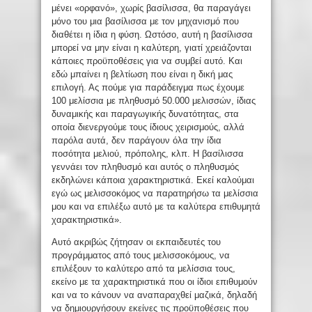
μένει «ορφανό», χωρίς βασίλισσα, θα παραγάγει
μόνο του μια βασίλισσα με τον μηχανισμό που
διαθέτει η ίδια η φύση. Ωστόσο, αυτή η βασίλισσα
μπορεί να μην είναι η καλύτερη, γιατί χρειάζονται
κάποιες προϋποθέσεις για να συμβεί αυτό. Και
εδώ μπαίνει η βελτίωση που είναι η δική μας
επιλογή. Ας πούμε για παράδειγμα πως έχουμε
100 μελίσσια με πληθυσμό 50.000 μελισσών, ίδιας
δυναμικής και παραγωγικής δυνατότητας, στα
οποία διενεργούμε τους ίδιους χειρισμούς, αλλά
παρόλα αυτά, δεν παράγουν όλα την ίδια
ποσότητα μελιού, πρόπολης, κλπ. Η βασίλισσα
γεννάει τον πληθυσμό και αυτός ο πληθυσμός
εκδηλώνει κάποια χαρακτηριστικά. Εκεί καλούμαι
εγώ ως μελισσοκόμος να παρατηρήσω τα μελίσσια
μου και να επιλέξω αυτό με τα καλύτερα επιθυμητά
χαρακτηριστικά».
Αυτό ακριβώς ζήτησαν οι εκπαιδευτές του
προγράμματος από τους μελισσοκόμους, να
επιλέξουν το καλύτερο από τα μελίσσια τους,
εκείνο με τα χαρακτηριστικά που οι ίδιοι επιθυμούν
και να το κάνουν να αναπαραχθεί μαζικά, δηλαδή
να δημιουργήσουν εκείνες τις προϋποθέσεις που