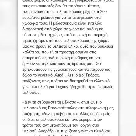
άλλες χώρες οι καλλιεργητές γνωρίζοντας ότι χωρίς
τους επικονιαστές δεν θα παράγουν τίποτα,
πληρώνουν στους μελισσοκόμους μέχρι και 200
ευρώ/ανά μελίσσι για να τα μεταφέρουν στα
χωράφια τους. Η μελισσοκομία είναι εντελώς
διαφορετική από χώρα σε χώρα και ακόμη και
μέσα στη ίδια τη χώρα, από περιοχή σε περιοχή.
Εμείς ζητάμε από τους μελισσοκόμους της χώρας
μας να βρουν το βέλτιστο υλικό, αυτό που δουλεύει
καλύτερα, που είναι προσαρμοσμένο στις
επικρατούσες ανά περιοχή συνθήκες και να
έρθουν να αγκαλιάσουν τις δράσεις μας. Θα
εμπλουτίσουν τις γνώσεις τους και θα πάρουν ως
δώρο το γενετικό υλικό», λέει ο Δρ. Γκόρας,
τονίζοντας πως πρέπει να διατηρηθεί το ελληνικό
γενετικό υλικό γιατί έχουν ήδη χαθεί αρκετές φυλές
μελισσών.
«Δεν τη σεβόμαστε τη μέλισσα», σημειώνει ο
μελισσοκόμος Γιαννακόπουλος στη τηλεφωνική μας
συζήτηση, «δεν τη σεβόμαστε πολλές φορές εμείς
οι ίδιοι, οι μελισσοκόμοι και αναφέρομαι στον
τρόπο που αντιμετωπίζουμε τον ‘οργανισμό
μελίσσι’. Αγοράζουμε π.χ. ξένο γενετικό υλικό και