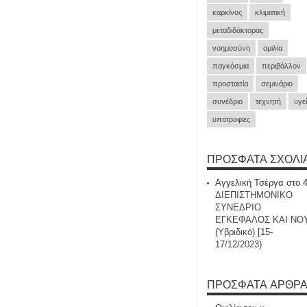
καρκίνος
κλιματική
μεταδιδάκτορας
νοημοσύνη
ομιλία
παγκόσμια
περιβάλλον
προστασία
σεμινάριο
συνέδριο
τεχνητή
υγε
υποτροφιες
ΠΡΌΣΦΑΤΑ ΣΧΌΛΙ
Αγγελική Τσέργα
στο
ΔΙΕΠΙΣΤΗΜΟΝΙΚΟ
ΣΥΝΕΔΡΙΟ
ΕΓΚΕΦΑΛΟΣ ΚΑΙ ΝΟ
(Υβριδικό) [15-
17/12/2023)
ΠΡΌΣΦΑΤΑ ΆΡΘΡ