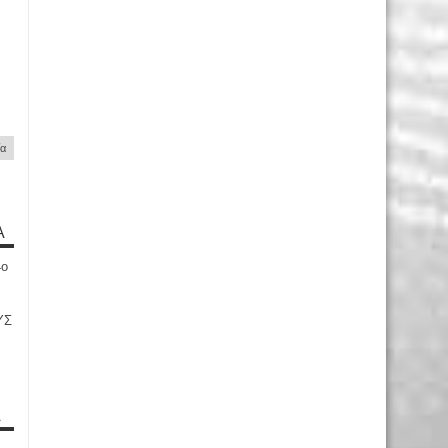
ία
Α
4ο
ΥΣ
Α