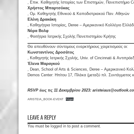
, Επικ. Καθηγητής Ιστορίας των Επιστημών, Πανεπιστήμιο C
Χρήστος Μπαρτσόκας
, Ομ. Καθηγητής Εθνικού & Καποδιστριακού Παν. Αθηνών
Ελένη Δρακάκη
, Καθηγήτρια Ιστορίας, Deree – Αμερικανικό Κολλέγιο Ελλάδ
Νόρα Βολφ
, Φοιτήτρια Ιατρικής Σχολής Πανεπιστημίου Κρήτης
Θα απευθύνουν σύντομους εναρκτήριους χαιρετισμούς οι:
Κωνσταντίνος Δροσάτος
, Καθηγητής Ιατρικής Σχολής, Univ. of Cincinnati & Αντιπρ
Έλενα Μαραγκού
, Dean, School of Arts & Sciences, Deree – Αμερικανικό Κο
Demos Center: Ηπίτου 17, Πλάκα (μεταξύ πλ. Συντάγματος 
RSVP έως τις 11 Δεκεμβρίου 2023: aristeiaus@outlook.c
ARISTEIA_BOOK-EVENT
Λήψη
LEAVE A REPLY
You must be
logged in
to post a comment.