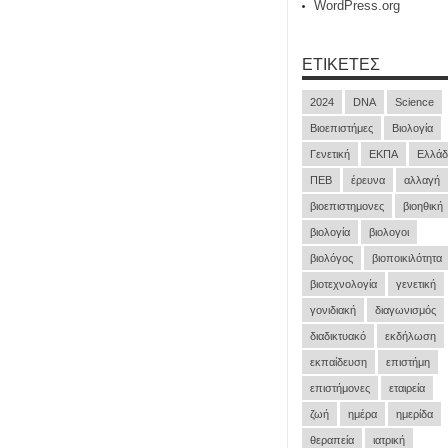
WordPress.org
ΕΤΙΚΈΤΕΣ
2024
DNA
Science
Βιοεπιστήμες
Βιολογία
Γενετική
ΕΚΠΑ
Ελλάδ
ΠΕΒ
έρευνα
αλλαγή
βιοεπιστημονες
βιοηθική
βιολογία
βιολογοι
βιολόγος
βιοποικιλότητα
βιοτεχνολογία
γενετική
γονιδιακή
διαγωνισμός
διαδικτυακό
εκδήλωση
εκπαίδευση
επιστήμη
επιστήμονες
εταιρεία
ζωή
ημέρα
ημερίδα
θεραπεία
ιατρική