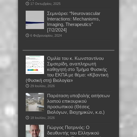
17 Οκτωβρίου, 2025
Σεμινάριο: “Neurovascular
Interactions: Mechanisms,
Imaging, Therapeutics”
[7/2/2024]
6 Φεβρουαρίου, 2024
Oμιλία του κ. Κωνσταντίνου
Σιμσερίδη, αναπληρωτή
καθηγητή στο Τμήμα Φυσικής
του ΕΚΠΑ με θέμα: «Κβαντική
(Φυσική στη) Βιολογία»
29 Ιουλίου, 2026
Παράταση υποβολής αιτήσεων
λοιπού επικουρικού
προσωπικού (Θέσεις
Βιολόγων, Βιοχημικών, κ.α.)
18 Ιουλίου, 2026
Γιώργος Πατρινός: Ο
διευθυντής του Ελληνικού