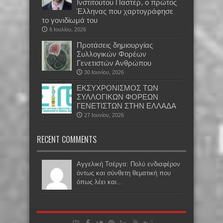
Ινστιτούτου Παστέρ, ο πρώτος
Έλληνας που χαρτογράφησε
το γονιδίωμά του
6 Ιουλίου, 2026
Προτάσεις δημιουργίας
Συλλογικών Φορέων
Γενετιστών Ανθρώπου
30 Ιουνίου, 2026
EKΣΥΧΡΟΝΙΣΜΟΣ ΤΩΝ
ΣΥΛΛΟΓΙΚΩΝ ΦΟΡΕΩΝ
ΓΕΝΕΤΙΣΤΩΝ ΣΤΗΝ ΕΛΛΑΔΑ
27 Ιουνίου, 2026
RECENT COMMENTS
Αγγελική Τσέργα: Πολύ ενδιαφέρον
όντως και σύνθετη θεματική που
όπως λέει και...