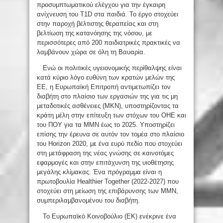
προσυμπτωματικού ελέγχου για την έγκαιρη
ανίχνευση του T1D στα παιδιά. Το έργο στοχεύει
στην παροχή βέλτιστης θεραπείας και στη
βελτίωση της κατανόησης της νόσου, με
περισσότερες από 200 παιδιατρικές πρακτικές να
λαμβάνουν χώρα σε όλη τη Βαυαρία.
Ενώ οι πολιτικές υγειονομικής περίθαλψης είναι
κατά κύριο λόγο ευθύνη των κρατών μελών της
ΕΕ, η Ευρωπαϊκή Επιτροπή αντιμετωπίζει τον
διαβήτη στο πλαίσιο των εργασιών της για τις μη
μεταδοτικές ασθένειες (ΜΚΝ), υποστηρίζοντας τα
κράτη μέλη στην επίτευξη των στόχων του ΟΗΕ και
του ΠΟΥ για τα ΜΜΝ έως το 2025. Υποστηρίζει
επίσης την έρευνα σε αυτόν τον τομέα στο πλαίσιο
του Horizon 2020, με ένα ευρύ πεδίο που στοχεύει
στη μετάφραση της νέας γνώσης σε καινοτόμες
εφαρμογές και στην επιτάχυνση της υιοθέτησης
μεγάλης κλίμακας. Ένα πρόγραμμα είναι η
πρωτοβουλία Healthier Together (2022-2027) που
στοχεύει στη μείωση της επιβάρυνσης των ΜΜΝ,
συμπεριλαμβανομένου του διαβήτη.
Το Ευρωπαϊκό Κοινοβούλιο (ΕΚ) ενέκρινε ένα