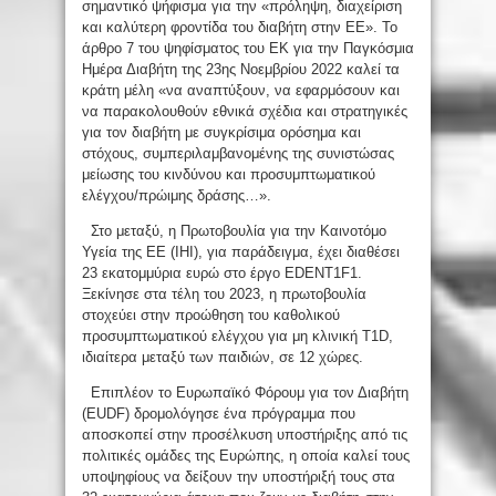
σημαντικό ψήφισμα για την «πρόληψη, διαχείριση
και καλύτερη φροντίδα του διαβήτη στην ΕΕ». Το
άρθρο 7 του ψηφίσματος του ΕΚ για την Παγκόσμια
Ημέρα Διαβήτη της 23ης Νοεμβρίου 2022 καλεί τα
κράτη μέλη «να αναπτύξουν, να εφαρμόσουν και
να παρακολουθούν εθνικά σχέδια και στρατηγικές
για τον διαβήτη με συγκρίσιμα ορόσημα και
στόχους, συμπεριλαμβανομένης της συνιστώσας
μείωσης του κινδύνου και προσυμπτωματικού
ελέγχου/πρώιμης δράσης…».
Στο μεταξύ, η Πρωτοβουλία για την Καινοτόμο
Υγεία της ΕΕ (IHI), για παράδειγμα, έχει διαθέσει
23 εκατομμύρια ευρώ στο έργο EDENT1F1.
Ξεκίνησε στα τέλη του 2023, η πρωτοβουλία
στοχεύει στην προώθηση του καθολικού
προσυμπτωματικού ελέγχου για μη κλινική T1D,
ιδιαίτερα μεταξύ των παιδιών, σε 12 χώρες.
Επιπλέον το Ευρωπαϊκό Φόρουμ για τον Διαβήτη
(EUDF) δρομολόγησε ένα πρόγραμμα που
αποσκοπεί στην προσέλκυση υποστήριξης από τις
πολιτικές ομάδες της Ευρώπης, η οποία καλεί τους
υποψηφίους να δείξουν την υποστήριξή τους στα