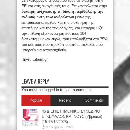
32 εκατομμύρια άτομα που ζουν με διαβήτη στην
ΕΕ και στις οικογένειές τους. Επικεντρώνεται στην
έγκαιρη ανίχνευση, τη δίκαιη περίθαλψη, την
ενδυνάμωση των ανθρώπων
μέσω της
εκπαίδευσης, καθώς και την υιοθέτηση της
επιστήμης και της τεχνολογίας, και υπογραμμίζει
την πιθανή εξοικονόμηση κόστους 104
δισεκατομμυρίων ευρώ, που υπολογίζεται στο 75%
του κόστους που προκύπτει από επιπλοκές που
μπορούν να αποφευχθούν.
Πηγή:
Cibum.gr
LEAVE A REPLY
You must be
logged in
to post a comment.
Popular
Recent
Comments
4ο ΔΙΕΠΙΣΤΗΜΟΝΙΚΟ ΣΥΝΕΔΡΙΟ
ΕΓΚΕΦΑΛΟΣ ΚΑΙ ΝΟΥΣ (Υβριδικό)
[15-17/12/2023)
9 Δεκεμβρίου, 2023