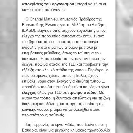
αποκρίσεις του οργανισμού
μπορεί να είναι οι
καθοριστικοί παράγοντες.
Ο Chantal Mathieu, σημερινός Πρόεδρος της
Ευρωπαϊκής Ένωσης για τη Μελέτη του Διαβήτη
(EASD), εξήγησε ότι υπάρχουν εργαλεία για τον
έλεγχο της παρουσίας αυτοαντισωμάτων έναντι
του βήτα-κυττάρου -το κύτταρο που παράγει
ινσουλίνη- στο αίμα των ατόμων με πολύ μη
επεμβατικές μεθόδους, όπως το τσίμπημα του
δακτύλου. Η παρουσία αυτών των αντισωμάτων
δείχνει πρώιμα στάδια της T1D και προβλέπει την
εξέλιξη στο κλινικό στάδιο της νόσου. Περιέγραψε
πώς ορισμένες χώρες, όπως η Ιταλία, έχουν
επιβάλει νόμο στον έλεγχο για διαβήτη τύπου 1,
προσθέτοντας ότι πιστεύει ότι είναι καιρός να γίνει
έλεγχος
όλων για T1D σε
πρώιμο στάδιο.
Με
αυτόν τον τρόπο, η δυνητικά απειλητική για τη ζωή
διαβητική κετοξέωση, κατά την παρουσίαση της
κλινικής νόσου, μπορεί να αποφευχθεί στους
περισσότερους ασθενείς.
Στη Γερμανία, το έργο Fr1da, που ξεκίνησε στη
Βαυαρία, είναι μια μεγάλης κλίμακας πρωτοβουλία