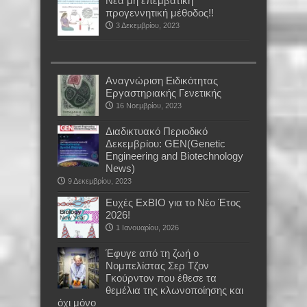
Νέα μη επεμβατική
προγεννητική μέθοδος!!
3 Δεκεμβρίου, 2023
Αναγνώριση Ειδικότητας
Εργαστηριακής Γενετικής
16 Νοεμβρίου, 2023
Διαδικτυακό Περιοδικό
Δεκεμβρίου: GEN(Genetic
Engineering and Biotechnology
News)
9 Δεκεμβρίου, 2023
Ευχές ExBIO για το Νέο Έτος
2026!
1 Ιανουαρίου, 2026
Έφυγε από τη ζωή ο
Νομπελίστας Σερ Τζον
Γκούρντον που έθεσε τα
θεμέλια της κλωνοποίησης και
όχι μόνο