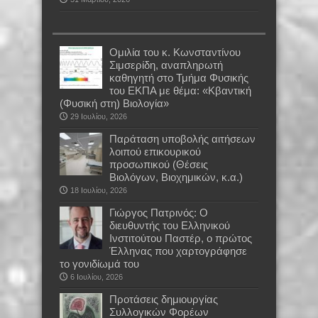
Oμιλία του κ. Κωνσταντίνου
Σιμσερίδη, αναπληρωτή
καθηγητή στο Τμήμα Φυσικής
του ΕΚΠΑ με θέμα: «Κβαντική
(Φυσική στη) Βιολογία»
29 Ιουλίου, 2026
Παράταση υποβολής αιτήσεων
λοιπού επικουρικού
προσωπικού (Θέσεις
Βιολόγων, Βιοχημικών, κ.α.)
18 Ιουλίου, 2026
Γιώργος Πατρινός: Ο
διευθυντής του Ελληνικού
Ινστιτούτου Παστέρ, ο πρώτος
Έλληνας που χαρτογράφησε
το γονιδίωμά του
6 Ιουλίου, 2026
Προτάσεις δημιουργίας
Συλλογικών Φορέων