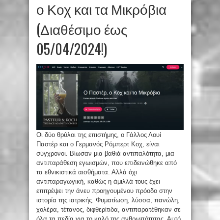
ο Κοχ και τα Μικρόβια
(Διαθέσιμο έως
05/04/2024!)
Οι δύο θρύλοι της επιστήμης, ο Γάλλος Λουί
Παστέρ και ο Γερμανός Ρόμπερτ Κοχ, είναι
σύγχρονοι. Βίωσαν μια βαθιά αντιπαλότητα, μια
αντιπαράθεση εγωισμών, που επιδεινώθηκε από
τα εθνικιστικά αισθήματα. Αλλά όχι
αντιπαραγωγική, καθώς η άμιλλά τους έχει
επιτρέψει την άνευ προηγουμένου πρόοδο στην
ιστορία της ιατρικής. Φυματίωση, λύσσα, πανώλη,
χολέρα, τέτανος, διφθερίτιδα, αντιπαρατέθηκαν σε
όλα τα πεδία για το καλό της ανθρωπότητας. Αυτό