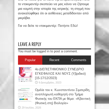
το ντοκιμαντέρ σκοπεύει να μας κάνει να ζήσουμε
μια καμπή στην ιστορία της ιατρικής: τη στιγμή που
ανακαλύφθηκε ότι οι ασθένειες μεταδίδονταν από
μικρόβια.
Για να δείτε το ντοκιμαντέρ:
Πατήστε Εδώ!
LEAVE A REPLY
You must be
logged in
to post a comment.
Popular
Recent
Comments
4ο ΔΙΕΠΙΣΤΗΜΟΝΙΚΟ ΣΥΝΕΔΡΙΟ
ΕΓΚΕΦΑΛΟΣ ΚΑΙ ΝΟΥΣ (Υβριδικό)
[15-17/12/2023)
9 Δεκεμβρίου, 2023
Oμιλία του κ. Κωνσταντίνου Σιμσερίδη,
αναπληρωτή καθηγητή στο Τμήμα
Φυσικής του ΕΚΠΑ με θέμα: «Κβαντική
(Φυσική στη) Βιολογία»
29 Ιουλίου, 2026