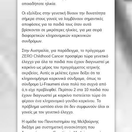
οποιαδήποτε ηλικία.
Οι εξελίξεις στην γενετική δίνουν την δυνατότητα
σήμερα στους γονείς να λαμβάνουν σημαντικές
αποφάσεις για τα παιδιά τους όταν αυτά
βρίσκονται σε μικρότερες ηλικίες, για μια σειρά
διαφορετικών κληρονομικών καρκινικών
συνδρόμων.
Στην Αυστραλία, για παράδειγμα,
το πρόγραμμα
ZERO Childhood Cancer
προσφέρει τώρα γενετικό
έλεγχο για όλα τα παιδιά που έχουν διαγνωστεί με
καρκίνο ως μέρος του
προγράμματος ιατρικής
ακριβείας
. Αυτές οι μελέτες έχουν δείξει ότι τα
κληρονομήσιμα καρκινικά σύνδρομα, όπως το
σύνδρομο Li-Fraumeni είναι πολύ πιο συχνά από
ό,τι είχε προβλεφθεί. Περίπου 2 στα 10 παιδιά που
έχουν διαγνωστεί με καρκίνο
πιστεύεται τώρα ότι
φέρουν ένα κληρονομικό γονίδιο καρκίνου
. Το
πρόβλημα ωστόσο είναι ότι δεν συμφωνούν όλοι οι
γονείς με τον γενετικό έλεγχο.
Η ομάδα του Πανεπιστημίου της Μελβούρνης
διεξήγε μια
συστηματική ανασκόπηση
που