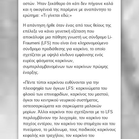
οστών. Ήταν ξεκάθαρο ότι κάτι δεν πήγαινε καλά
και η οικογένειά της παρέμενε με αναπάντητο το
ερώτημα: «Τι γίνεται εδώ;»
Η απάντηση ήρθε όταν ένας από τους θείους της
επέλεξε να κάνει γενετική εξέταση που
αποκάλυψε μια πάθηση γνωστή ως σύνδρομο Li-
Fraumeni (LFS) που είναι ένα κληρονομούμενο
σύνδρομο προδιάθεσης για καρκίνο, το οποίο
σχετίζεται με υψηλό κίνδυνο εμφάνισης ενός
ευρέος φάσματος καρκίνων,
συμπεριλαμβανομένων των καρκίνων πρώιμης
έναρξης.
«Πέντε τύποι καρκίνου ευθύνονται για την
πλειοψηφία των όγκων LFS: καρκινώματα του
φλοιού των επινεφριδίων, καρκίνος του μαστού,
όγκοι του κεντρικού νευρικού συστήματος,
οστεοσαρκώματα και σαρκώματα μαλακών
μορίων. Άλλοι καρκίνοι που σχετίζονται με το LFS
περιλαμβάνουν την λευχαιμία, τον καρκίνο του
παχέος εντέρου, τον καρκίνο του στομάχου και του
πνεύμονα, το μελάνωμα, τους παιδικούς καρκίνους
κεφαλής και τραχήλου, τον καρκίνο του