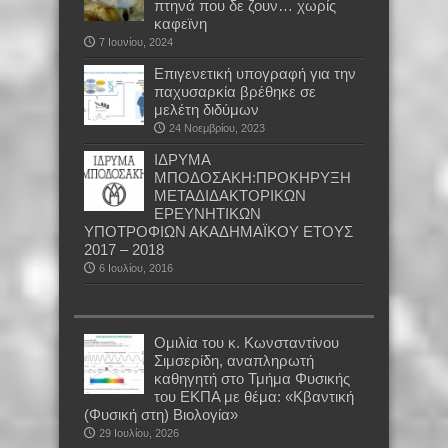
πτηνά που δε ζουν… χωρίς
καφεϊνη
7 Ιουνίου, 2024
Επιγενετική υπογραφή για την
παχυσαρκία βρέθηκε σε
μελέτη διδύμων
24 Νοεμβρίου, 2023
ΙΔΡΥΜΑ
ΜΠΟΔΟΣΑΚΗ:ΠΡΟΚΗΡΥΞΗ
ΜΕΤΑΔΙΔΑΚΤΟΡΙΚΩΝ
ΕΡΕΥΝΗΤΙΚΩΝ
ΥΠΟΤΡΟΦΙΩΝ ΑΚΑΔΗΜΑΪΚΟΥ ΕΤΟΥΣ
2017 – 2018
6 Ιουλίου, 2016
Oμιλία του κ. Κωνσταντίνου
Σιμσερίδη, αναπληρωτή
καθηγητή στο Τμήμα Φυσικής
του ΕΚΠΑ με θέμα: «Κβαντική
(Φυσική στη) Βιολογία»
29 Ιουλίου, 2026