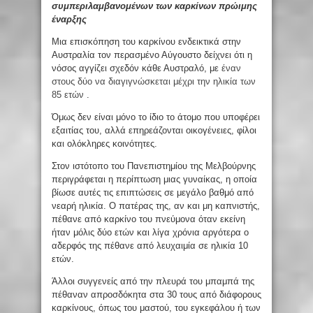
συμπεριλαμβανομένων των καρκίνων πρώιμης
έναρξης
Μια επισκόπηση του καρκίνου ενδεικτικά στην
Αυστραλία τον περασμένο Αύγουστο δείχνει ότι η
νόσος αγγίζει σχεδόν κάθε Αυστραλό, με
έναν
στους δύο να διαγιγνώσκεται μέχρι την ηλικία των
85 ετών
.
Όμως δεν είναι μόνο το ίδιο το άτομο που υποφέρει
εξαιτίας του, αλλά επηρεάζονται οικογένειες, φίλοι
και ολόκληρες κοινότητες.
Στον ιστότοπο του Πανεπιστημίου της Μελβούρνης
περιγράφεται η περίπτωση μιας γυναίκας, η οποία
βίωσε αυτές τις επιπτώσεις σε μεγάλο βαθμό από
νεαρή ηλικία. Ο πατέρας της, αν και μη καπνιστής,
πέθανε από καρκίνο του πνεύμονα όταν εκείνη
ήταν μόλις δύο ετών και λίγα χρόνια αργότερα ο
αδερφός της πέθανε από λευχαιμία σε ηλικία 10
ετών.
Άλλοι συγγενείς από την πλευρά του μπαμπά της
πέθαναν απροσδόκητα στα 30 τους από διάφορους
καρκίνους, όπως του μαστού, του εγκεφάλου ή των