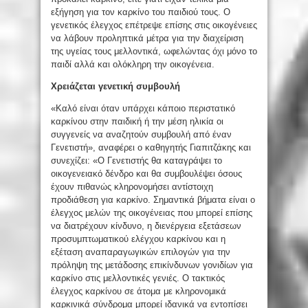
εξήγηση για τον καρκίνο του παιδιού τους. Ο
γενετικός έλεγχος επέτρεψε επίσης στις οικογένειες
να λάβουν προληπτικά μέτρα για την διαχείριση
της υγείας τους μελλοντικά, ωφελώντας όχι μόνο το
παιδί αλλά και ολόκληρη την οικογένεια.
Χρειάζεται γενετική συμβουλή
«Καλό είναι όταν υπάρχει κάποιο περιστατικό
καρκίνου στην παιδική ή την μέση ηλικία οι
συγγενείς να αναζητούν συμβουλή από έναν
Γενετιστή», αναφέρει ο καθηγητής Γιαπιτζάκης και
συνεχίζει: «Ο Γενετιστής θα καταγράψει το
οικογενειακό δένδρο και θα συμβουλέψει όσους
έχουν πιθανώς κληρονομήσει αντίστοιχη
προδιάθεση για καρκίνο. Σημαντικά βήματα είναι ο
έλεγχος μελών της οικογένειας που μπορεί επίσης
να διατρέχουν κίνδυνο, η διενέργεια εξετάσεων
προσυμπτωματικού ελέγχου καρκίνου και η
εξέταση αναπαραγωγικών επιλογών για την
πρόληψη της μετάδοσης επικίνδυνων γονιδίων για
καρκίνο στις μελλοντικές γενιές. Ο τακτικός
έλεγχος καρκίνου σε άτομα με κληρονομικά
καρκινικά σύνδρομα μπορεί ιδανικά να εντοπίσει