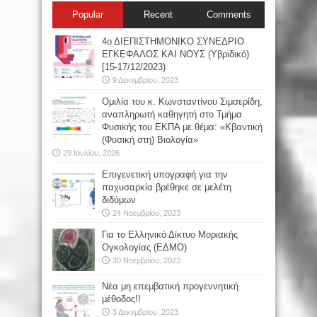
Popular
Recent
Comments
4ο ΔΙΕΠΙΣΤΗΜΟΝΙΚΟ ΣΥΝΕΔΡΙΟ
ΕΓΚΕΦΑΛΟΣ ΚΑΙ ΝΟΥΣ (Υβριδικό)
[15-17/12/2023)
9 Δεκεμβρίου, 2023
Oμιλία του κ. Κωνσταντίνου Σιμσερίδη,
αναπληρωτή καθηγητή στο Τμήμα
Φυσικής του ΕΚΠΑ με θέμα: «Κβαντική
(Φυσική στη) Βιολογία»
29 Ιουλίου, 2026
Επιγενετική υπογραφή για την
παχυσαρκία βρέθηκε σε μελέτη
διδύμων
24 Νοεμβρίου, 2023
Για το Ελληνικό Δίκτυο Μοριακής
Ογκολογίας (ΕΔΜΟ)
30 Νοεμβρίου, 2023
Νέα μη επεμβατική προγεννητική
μέθοδος!!
3 Δεκεμβρίου, 2023