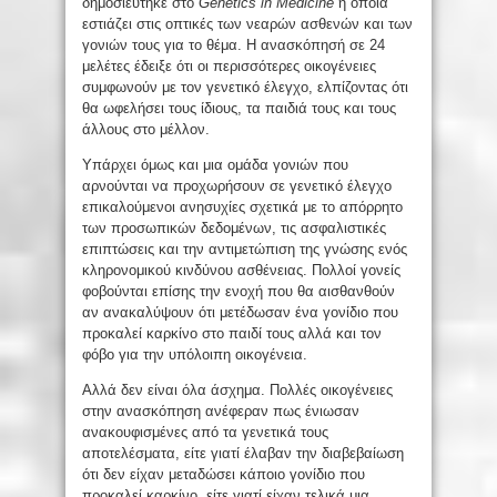
δημοσιεύτηκε στο
Genetics in Medicine
η οποία
εστιάζει στις οπτικές των νεαρών ασθενών και των
γονιών τους για το θέμα. Η ανασκόπησή σε 24
μελέτες έδειξε ότι οι περισσότερες οικογένειες
συμφωνούν με τον γενετικό έλεγχο, ελπίζοντας ότι
θα ωφελήσει τους ίδιους, τα παιδιά τους και τους
άλλους στο μέλλον.
Υπάρχει όμως και μια ομάδα γονιών που
αρνούνται να προχωρήσουν σε γενετικό έλεγχο
επικαλούμενοι ανησυχίες σχετικά με το απόρρητο
των προσωπικών δεδομένων, τις ασφαλιστικές
επιπτώσεις και την αντιμετώπιση της γνώσης ενός
κληρονομικού κινδύνου ασθένειας. Πολλοί γονείς
φοβούνται επίσης την ενοχή που θα αισθανθούν
αν ανακαλύψουν ότι μετέδωσαν ένα γονίδιο που
προκαλεί καρκίνο στο παιδί τους αλλά και τον
φόβο για την υπόλοιπη οικογένεια.
Αλλά δεν είναι όλα άσχημα. Πολλές οικογένειες
στην ανασκόπηση ανέφεραν πως ένιωσαν
ανακουφισμένες από τα γενετικά τους
αποτελέσματα, είτε γιατί έλαβαν την διαβεβαίωση
ότι δεν είχαν μεταδώσει κάποιο γονίδιο που
προκαλεί καρκίνο, είτε γιατί είχαν τελικά μια