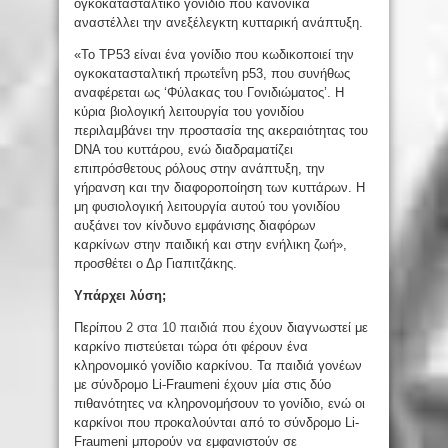
ογκοκατασταλτικό γονίδιο που κανονικά
αναστέλλει την ανεξέλεγκτη κυτταρική ανάπτυξη.
«Το TP53 είναι ένα γονίδιο που κωδικοποιεί την
ογκοκατασταλτική πρωτεΐνη p53, που συνήθως
αναφέρεται ως ‘Φύλακας του Γονιδιώματος’. Η
κύρια βιολογική λειτουργία του γονιδίου
περιλαμβάνει την προστασία της ακεραιότητας του
DNA του κυττάρου, ενώ διαδραματίζει
επιπρόσθετους ρόλους στην ανάπτυξη, την
γήρανση και την διαφοροποίηση των κυττάρων. Η
μη φυσιολογική λειτουργία αυτού του γονιδίου
αυξάνει τον κίνδυνο εμφάνισης διαφόρων
καρκίνων στην παιδική και στην ενήλικη ζωή»,
προσθέτει ο Δρ Γιαπιτζάκης.
Υπάρχει λύση;
Περίπου
2 στα 10 παιδιά
που έχουν διαγνωστεί με
καρκίνο πιστεύεται τώρα ότι φέρουν ένα
κληρονομικό γονίδιο καρκίνου. Τα παιδιά γονέων
με σύνδρομο Li-Fraumeni έχουν μία στις δύο
πιθανότητες να κληρονομήσουν το γονίδιο, ενώ οι
καρκίνοι που προκαλούνται από το σύνδρομο Li-
Fraumeni μπορούν να εμφανιστούν σε