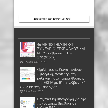
4ο ΔΙΕΠΙΣΤΗΜΟΝΙΚΟ
ΣΥΝΕΔΡΙΟ ΕΓΚΕΦΑΛΟΣ ΚΑΙ
ΝΟΥΣ (Υβριδικό) [15-
17/12/2023)
9 Δεκεμβρίου, 2023
Oμιλία του κ. Κωνσταντίνου
Σιμσερίδη, αναπληρωτή
καθηγητή στο Τμήμα Φυσικής
του ΕΚΠΑ με θέμα: «Κβαντική
(Φυσική στη) Βιολογία»
29 Ιουλίου, 2026
Επιγενετική υπογραφή για την
παχυσαρκία βρέθηκε σε
μελέτη διδύμων