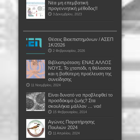
Νέα μη επεμβατική
προγεννητική μέθοδος!!
3 Δεκεμβρίου, 2023
Θέσεις Βιοεπιστημόνων / ΑΣΕΠ
1Κ/2026
2 Φεβρουαρίου, 2026
Βιβλιοπρόταση: ΕΝΑΣ ΑΛΛΟΣ
ΝΟΥΣ, Το χταπόδι, η θάλασσα
και η βαθύτερη προέλευση της
συνείδησης
11 Νοεμβρίου, 2024
Είναι δυνατό να προβλεφθεί το
προσδόκιμο ζωής? Στα
σκουλήκια μάλλον … ναι!
15 Φεβρουαρίου, 2014
Αγώνες Παρατήρησης
Πουλιών 2024
11 Απριλίου, 2024