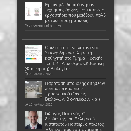
Ερευνητές δημιούργησαν
τεχνητούς όρχεις ποντικού στο
εργαστήριο που μοιάζουν πολύ
με τους πραγματικούς
21 Φεβρουαρίου, 2024
Oμιλία του κ. Κωνσταντίνου
Σιμσερίδη, αναπληρωτή
καθηγητή στο Τμήμα Φυσικής
του ΕΚΠΑ με θέμα: «Κβαντική
(Φυσική στη) Βιολογία»
29 Ιουλίου, 2026
Παράταση υποβολής αιτήσεων
λοιπού επικουρικού
προσωπικού (Θέσεις
Βιολόγων, Βιοχημικών, κ.α.)
18 Ιουλίου, 2026
Γιώργος Πατρινός: Ο
διευθυντής του Ελληνικού
Ινστιτούτου Παστέρ, ο πρώτος
Έλληνας που χαρτογράφησε