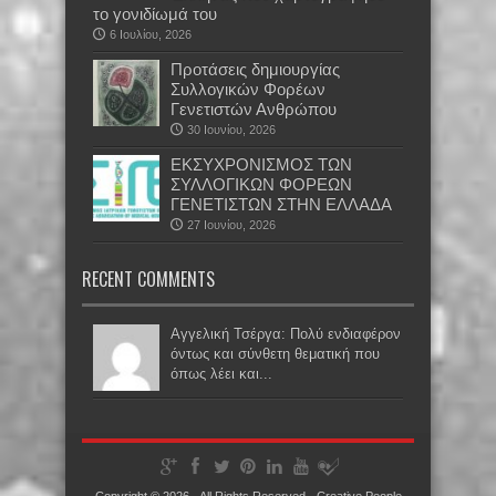
το γονιδίωμά του
6 Ιουλίου, 2026
Προτάσεις δημιουργίας
Συλλογικών Φορέων
Γενετιστών Ανθρώπου
30 Ιουνίου, 2026
EKΣΥΧΡΟΝΙΣΜΟΣ ΤΩΝ
ΣΥΛΛΟΓΙΚΩΝ ΦΟΡΕΩΝ
ΓΕΝΕΤΙΣΤΩΝ ΣΤΗΝ ΕΛΛΑΔΑ
27 Ιουνίου, 2026
RECENT COMMENTS
Αγγελική Τσέργα: Πολύ ενδιαφέρον
όντως και σύνθετη θεματική που
όπως λέει και...
Copyright © 2026 · All Rights Reserved ·
Creative People