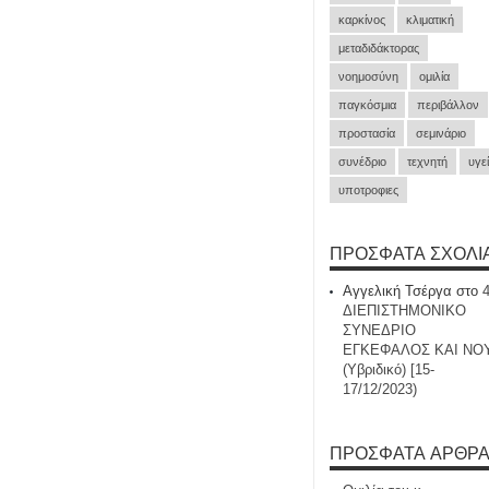
καρκίνος
κλιματική
μεταδιδάκτορας
νοημοσύνη
ομιλία
παγκόσμια
περιβάλλον
προστασία
σεμινάριο
συνέδριο
τεχνητή
υγε
υποτροφιες
ΠΡΌΣΦΑΤΑ ΣΧΌΛΙ
Αγγελική Τσέργα
στο
ΔΙΕΠΙΣΤΗΜΟΝΙΚΟ
ΣΥΝΕΔΡΙΟ
ΕΓΚΕΦΑΛΟΣ ΚΑΙ ΝΟ
(Υβριδικό) [15-
17/12/2023)
ΠΡΌΣΦΑΤΑ ΆΡΘΡ