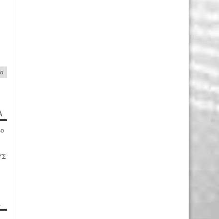
ία
Α
4ο
ΥΣ
Α