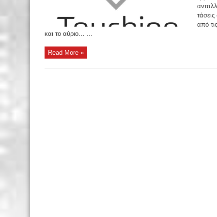
ανταλλ
τάσεις
από τι
και το αύριο… ...
Read More »