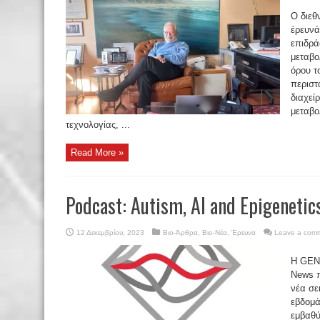
Ο διεθ
έρευνά
επιδρά
μεταβο
όρου τ
περιστ
διαχεί
μεταβο
τεχνολογίας, ...
Read More »
Podcast: Autism, AI and Epigenetic
12 Δεκεμβρίου, 2023
Βιο-Άρθρα
,
Βιο-Νέα
,
Έρευνα
Leave a com
Η GEN 
News π
νέα σε
εβδομά
εμβαθύ