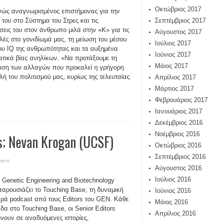
Οκτώβριος 2017
νώς αναγνωρισμένος επιστήμονας για την
 του στο Σύστημα του Στρες και τις
Σεπτέμβριος 2017
σεις του στον άνθρωπο μιλά στην «Κ» για τις
Αύγουστος 2017
λές στο γονιδίωμά μας, τη μείωση του μέσου
Ιούλιος 2017
ου IQ της ανθρωπότητας και τα αυξημένα
Ιούνιος 2017
ατικά βίας ανηλίκων. «Να προτάξουμε τη
Μάιος 2017
ριση των αλλαγών που προκαλεί η γρήγορη
λή του πολιτισμού μας, κυρίως της τελευταίας
Απρίλιος 2017
Μάρτιος 2017
Φεβρουάριος 2017
Ιανουάριος 2017
Δεκέμβριος 2016
Νοέμβριος 2016
s; Nevan Krogan (UCSF)
Οκτώβριος 2016
Σεπτέμβριος 2016
ment
Αύγουστος 2016
Ιούλιος 2016
Genetic Engineering and Biotechnology
αρουσιάζει το Touching Base, τη δυναμική
Ιούνιος 2016
ιρά podcast από τους Editors του GEN. Κάθε
Μάιος 2016
δα στο Touching Base, οι Senior Editors
Απρίλιος 2016
νουν σε αναδυόμενες ιστορίες,