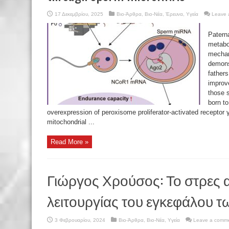
17 Δεκεμβρίου, 2025
Βιο-Άρθρα
,
Βιο-Νέα
,
Έρευνα
,
Υγεία
Leave 
Patern
metabol
mechan
demonst
fathers
improv
those s
born t
overexpression of peroxisome proliferator-activated receptor 
mitochondrial ...
Read More »
Γιώργος Χρούσος: Το στρες α
λειτουργίας του εγκεφάλου τ
3 Φεβρουαρίου, 2024
Βιο-Άρθρα
,
Βιο-Νέα
,
Υγεία
Leave a comm