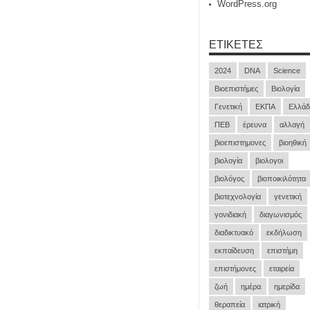
WordPress.org
ΕΤΙΚΈΤΕΣ
2024
DNA
Science
Βιοεπιστήμες
Βιολογία
Γενετική
ΕΚΠΑ
Ελλάδ
ΠΕΒ
έρευνα
αλλαγή
βιοεπιστημονες
βιοηθική
βιολογία
βιολογοι
βιολόγος
βιοποικιλότητα
βιοτεχνολογία
γενετική
γονιδιακή
διαγωνισμός
διαδικτυακό
εκδήλωση
εκπαίδευση
επιστήμη
επιστήμονες
εταιρεία
ζωή
ημέρα
ημερίδα
θεραπεία
ιατρική