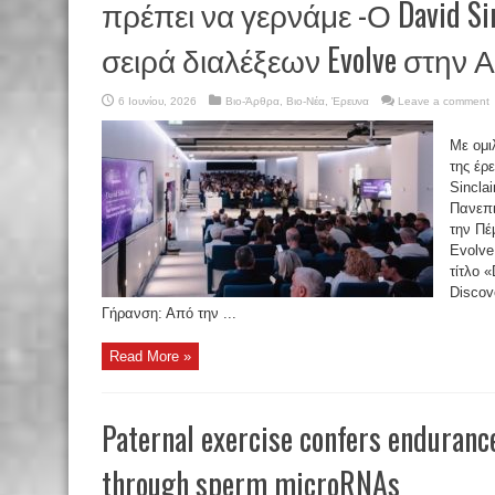
πρέπει να γερνάμε -Ο David Sin
σειρά διαλέξεων Evolve στην 
6 Ιουνίου, 2026
Βιο-Άρθρα
,
Βιο-Νέα
,
Έρευνα
Leave a comment
Με ομι
της έρ
Sincla
Πανεπι
την Πέ
Evolve
τίτλο 
Discov
Γήρανση: Από την ...
Read More »
Paternal exercise confers endurance
through sperm microRNAs