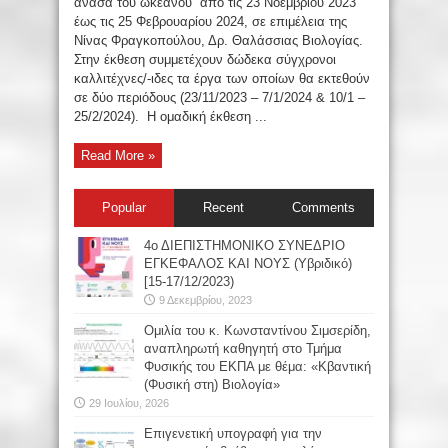
ανάσα του ωκεανού” από τις 23 Νοεμβρίου 2023
έως τις 25 Φεβρουαρίου 2024, σε επιμέλεια της
Νίνας Φραγκοπούλου, Δρ. Θαλάσσιας Βιολογίας.
Στην έκθεση συμμετέχουν δώδεκα σύγχρονοι
καλλιτέχνες/-ιδες τα έργα των οποίων θα εκτεθούν
σε δύο περιόδους (23/11/2023 – 7/1/2024 & 10/1 –
25/2/2024). Η ομαδική έκθεση ...
Read More »
Popular
Recent
Comments
4ο ΔΙΕΠΙΣΤΗΜΟΝΙΚΟ ΣΥΝΕΔΡΙΟ
ΕΓΚΕΦΑΛΟΣ ΚΑΙ ΝΟΥΣ (Υβριδικό)
[15-17/12/2023)
9 Δεκεμβρίου, 2023
Oμιλία του κ. Κωνσταντίνου Σιμσερίδη,
αναπληρωτή καθηγητή στο Τμήμα
Φυσικής του ΕΚΠΑ με θέμα: «Κβαντική
(Φυσική στη) Βιολογία»
29 Ιουλίου, 2026
Επιγενετική υπογραφή για την