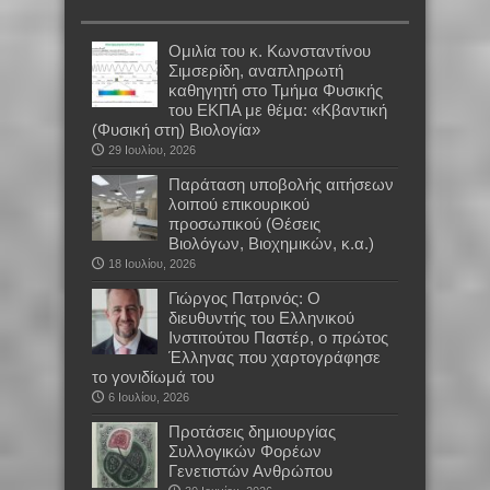
Oμιλία του κ. Κωνσταντίνου
Σιμσερίδη, αναπληρωτή
καθηγητή στο Τμήμα Φυσικής
του ΕΚΠΑ με θέμα: «Κβαντική
(Φυσική στη) Βιολογία»
29 Ιουλίου, 2026
Παράταση υποβολής αιτήσεων
λοιπού επικουρικού
προσωπικού (Θέσεις
Βιολόγων, Βιοχημικών, κ.α.)
18 Ιουλίου, 2026
Γιώργος Πατρινός: Ο
διευθυντής του Ελληνικού
Ινστιτούτου Παστέρ, ο πρώτος
Έλληνας που χαρτογράφησε
το γονιδίωμά του
6 Ιουλίου, 2026
Προτάσεις δημιουργίας
Συλλογικών Φορέων
Γενετιστών Ανθρώπου