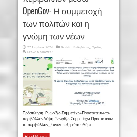
OpenGov- Η συμμετοχή
των πολιτών και η
γνώμη των νέων
27 Απριλίου, 2024
Βιο-Νέα
,
Εκδηλώσεις
,
Ομιλίες
Leave a comment
Πρόσκληση_Γνωρίζω-Συμμετέχω-Προστατεύω-το-
περιβάλλονΛήψη Γνωρίζω-Συμμετέχω-Προστατεύω-
το-περιβάλλον_Συνέντευξη-τύπουΛήψη
Read More »