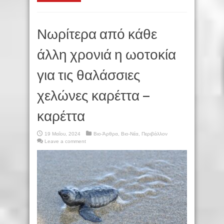
Νωρίτερα από κάθε
άλλη χρονιά η ωοτοκία
για τις θαλάσσιες
χελώνες καρέττα –
καρέττα
19 Μαΐου, 2024
Βιο-Άρθρα
,
Βιο-Νέα
,
Περιβάλλον
Leave a comment