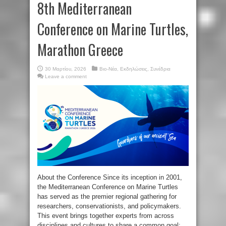
8th Mediterranean
Conference on Marine Turtles,
Marathon Greece
30 Μαρτίου, 2026
Βιο-Νέα
,
Εκδηλώσεις
,
Συνέδρια
Leave a comment
About the Conference Since its inception in 2001,
the Mediterranean Conference on Marine Turtles
has served as the premier regional gathering for
researchers, conservationists, and policymakers.
This event brings together experts from across
disciplines and cultures to share a common goal: