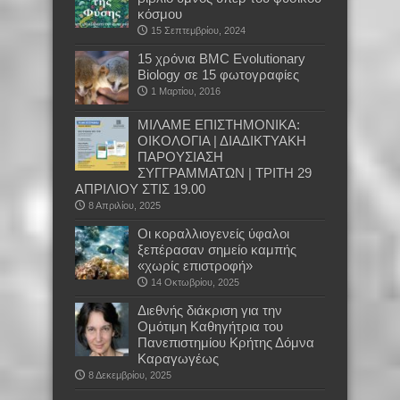
κόσμου
15 Σεπτεμβρίου, 2024
15 χρόνια BMC Evolutionary
Biology σε 15 φωτογραφίες
1 Μαρτίου, 2016
ΜΙΛΑΜΕ ΕΠΙΣΤΗΜΟΝΙΚΑ:
ΟΙΚΟΛΟΓΙΑ | ΔΙΑΔΙΚΤΥΑΚΗ
ΠΑΡΟΥΣΙΑΣΗ
ΣΥΓΓΡΑΜΜΑΤΩΝ | ΤΡΙΤΗ 29
ΑΠΡΙΛΙΟΥ ΣΤΙΣ 19.00
8 Απριλίου, 2025
Οι κοραλλιογενείς ύφαλοι
ξεπέρασαν σημείο καμπής
«χωρίς επιστροφή»
14 Οκτωβρίου, 2025
Διεθνής διάκριση για την
Ομότιμη Καθηγήτρια του
Πανεπιστημίου Κρήτης Δόμνα
Καραγωγέως
8 Δεκεμβρίου, 2025