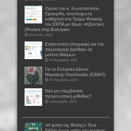
Oμιλία του κ. Κωνσταντίνου
Σιμσερίδη, αναπληρωτή
καθηγητή στο Τμήμα Φυσικής
του ΕΚΠΑ με θέμα: «Κβαντική
(Φυσική στη) Βιολογία»
29 Ιουλίου, 2026
Επιγενετική υπογραφή για την
παχυσαρκία βρέθηκε σε
μελέτη διδύμων
24 Νοεμβρίου, 2023
Για το Ελληνικό Δίκτυο
Μοριακής Ογκολογίας (ΕΔΜΟ)
30 Νοεμβρίου, 2023
Νέα μη επεμβατική
προγεννητική μέθοδος!!
3 Δεκεμβρίου, 2023
«Η φύση της Φύσης»: Ένα
βιβλίο ύμνος υπέρ του φυσικού