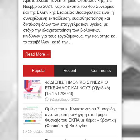
Αριστοτελείου Πανεπιστημίου Θεσσαλονίκης, 1-2
Νοεμβρίου 2024. Κύριοι σκοποί του 4ου Συνεδρίου
και της Ελληνικής Εταιρείας Βιοασφάλειας είναι η
συνεχιζόμενη εκπαίδευση, ευαισθητοποίηση και
δικτύωση όλων των επαγγελματιών υγείας, με
στόχο την ελαχιστοποίηση των βιολογικών
κινδύνων για τους εργαζόμενους, την κοινότητα και
το περιβάλλον, κατά την ...
Read More »
Popular
Recent
Comments
4ο ΔΙΕΠΙΣΤΗΜΟΝΙΚΟ ΣΥΝΕΔΡΙΟ
ΕΓΚΕΦΑΛΟΣ ΚΑΙ ΝΟΥΣ (Υβριδικό)
[15-17/12/2023)
9 Δεκεμβρίου, 2023
Oμιλία του κ. Κωνσταντίνου Σιμσερίδη,
αναπληρωτή καθηγητή στο Τμήμα
Φυσικής του ΕΚΠΑ με θέμα: «Κβαντική
(Φυσική στη) Βιολογία»
29 Ιουλίου, 2026