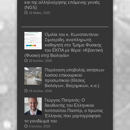
και της αλληλούχησης επόμενης γενιάς
(NGS)
19 Μαΐου, 2025
Oμιλία του κ. Κωνσταντίνου
Σιμσερίδη, αναπληρωτή
καθηγητή στο Τμήμα Φυσικής
του ΕΚΠΑ με θέμα: «Κβαντική
(Φυσική στη) Βιολογία»
29 Ιουλίου, 2026
Παράταση υποβολής αιτήσεων
λοιπού επικουρικού
προσωπικού (Θέσεις
Βιολόγων, Βιοχημικών, κ.α.)
18 Ιουλίου, 2026
Γιώργος Πατρινός: Ο
διευθυντής του Ελληνικού
Ινστιτούτου Παστέρ, ο πρώτος
Έλληνας που χαρτογράφησε
το γονιδίωμά του
6 Ιουλίου, 2026