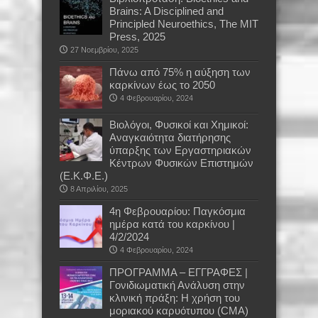
Brains: A Disciplined and
Principled Neuroethics, The MIT
Press, 2025
27 Νοεμβρίου, 2025
Πάνω από 75% η αύξηση των
καρκίνων έως το 2050
4 Φεβρουαρίου, 2024
Βιολόγοι, Φυσικοί και Χημικοί:
Αναγκαιότητα διατήρησης
ύπαρξης των Εργαστηριακών
Κέντρων Φυσικών Επιστημών
(Ε.Κ.Φ.Ε.)
8 Απριλίου, 2025
4η Φεβρουαρίου: Παγκόσμια
ημέρα κατά του καρκίνου |
4/2/2024
4 Φεβρουαρίου, 2024
ΠΡΟΓΡΑΜΜΑ – ΕΓΓΡΑΦΕΣ |
Γονιδιωματική Ανάλυση στην
κλινική πράξη: Η χρήση του
μοριακού καρυότυπου (CMA)