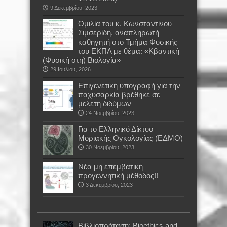
9 Δεκεμβρίου, 2023
Oμιλία του κ. Κωνσταντίνου
Σιμσερίδη, αναπληρωτή
καθηγητή στο Τμήμα Φυσικής
του ΕΚΠΑ με θέμα: «Κβαντική
(Φυσική στη) Βιολογία»
29 Ιουλίου, 2026
Επιγενετική υπογραφή για την
παχυσαρκία βρέθηκε σε
μελέτη διδύμων
24 Νοεμβρίου, 2023
Για το Ελληνικό Δίκτυο
Μοριακής Ογκολογίας (ΕΔΜΟ)
30 Νοεμβρίου, 2023
Νέα μη επεμβατική
προγεννητική μέθοδος!!
3 Δεκεμβρίου, 2023
Βιβλιοπρόταση: Bioethics and