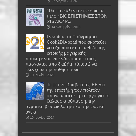
27 Μαρτίου, 2026
10ο Πανελλήνιο Συνέδριο με
τίτλο «ΒΙΟΕΠΙΣΤΗΜΕΣ ΣΤΟΝ
21ο ΑΙΩΝΑ»
14 Νοεμβρίου, 2016
Γνωρίστε το Πρόγραμμα
Cook2DIAbeat! που σκοπεύει
να αξιοποιήσει τη μέθοδο της
ιατρικής μαγειρικής
προκειμένου να ενδυναμώσει τους
πάσχοντες από διαβήτη τύπου 2 να
ελέγχουν την πάθησή τους.
10 Ιουλίου, 2025
Το φετινό βραβείο της ΕΕ για
την επιστήμη των πολιτών
απονέμεται σε τρία έργα για τη
θαλάσσια ρύπανση, την
αγροτική βιοποικιλότητα και την ψυχική
υγεία
13 Ιουνίου, 2024