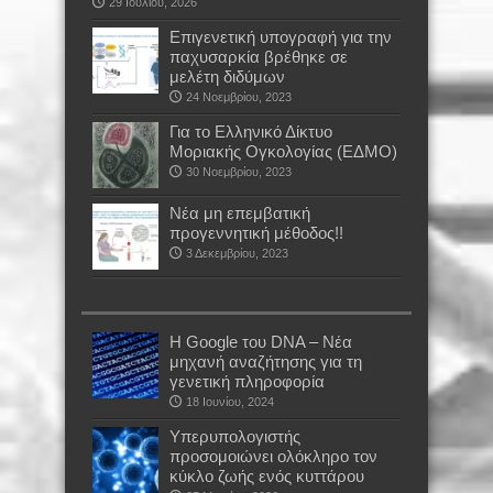
29 Ιουλίου, 2026
Επιγενετική υπογραφή για την
παχυσαρκία βρέθηκε σε
μελέτη διδύμων
24 Νοεμβρίου, 2023
Για το Ελληνικό Δίκτυο
Μοριακής Ογκολογίας (ΕΔΜΟ)
30 Νοεμβρίου, 2023
Νέα μη επεμβατική
προγεννητική μέθοδος!!
3 Δεκεμβρίου, 2023
Η Google του DNA – Νέα
μηχανή αναζήτησης για τη
γενετική πληροφορία
18 Ιουνίου, 2024
Υπερυπολογιστής
προσομοιώνει ολόκληρο τον
κύκλο ζωής ενός κυττάρου