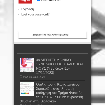
Εγγραφή
Lost your password?
4ο ΔΙΕΠΙΣΤΗΜΟΝΙΚΟ
ΣΥΝΕΔΡΙΟ ΕΓΚΕΦΑΛΟΣ ΚΑΙ
ΝΟΥΣ (Υβριδικό) [15-
17/12/2023)
9 Δεκεμβρίου, 2023
Oμιλία του κ. Κωνσταντίνου
Σιμσερίδη, αναπληρωτή
καθηγητή στο Τμήμα Φυσικής
του ΕΚΠΑ με θέμα: «Κβαντική
(Φυσική στη) Βιολογία»