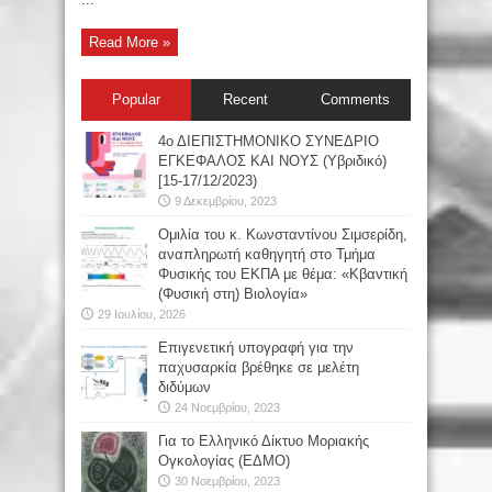
Read More »
Popular
Recent
Comments
4ο ΔΙΕΠΙΣΤΗΜΟΝΙΚΟ ΣΥΝΕΔΡΙΟ
ΕΓΚΕΦΑΛΟΣ ΚΑΙ ΝΟΥΣ (Υβριδικό)
[15-17/12/2023)
9 Δεκεμβρίου, 2023
Oμιλία του κ. Κωνσταντίνου Σιμσερίδη,
αναπληρωτή καθηγητή στο Τμήμα
Φυσικής του ΕΚΠΑ με θέμα: «Κβαντική
(Φυσική στη) Βιολογία»
29 Ιουλίου, 2026
Επιγενετική υπογραφή για την
παχυσαρκία βρέθηκε σε μελέτη
διδύμων
24 Νοεμβρίου, 2023
Για το Ελληνικό Δίκτυο Μοριακής
Ογκολογίας (ΕΔΜΟ)
30 Νοεμβρίου, 2023