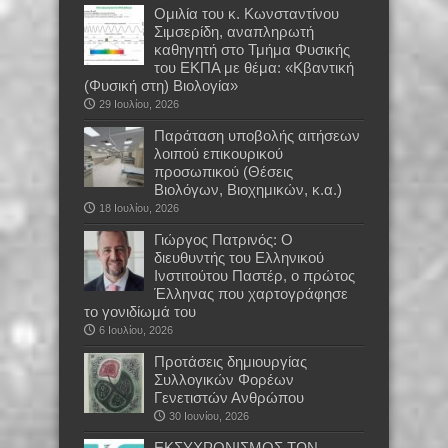
Oμιλία του κ. Κωνσταντίνου
Σιμσερίδη, αναπληρωτή
καθηγητή στο Τμήμα Φυσικής
του ΕΚΠΑ με θέμα: «Κβαντική
(Φυσική στη) Βιολογία»
29 Ιουλίου, 2026
Παράταση υποβολής αιτήσεων
λοιπού επικουρικού
προσωπικού (Θέσεις
Βιολόγων, Βιοχημικών, κ.α.)
18 Ιουλίου, 2026
Γιώργος Πατρινός: Ο
διευθυντής του Ελληνικού
Ινστιτούτου Παστέρ, ο πρώτος
Έλληνας που χαρτογράφησε
το γονιδίωμά του
6 Ιουλίου, 2026
Προτάσεις δημιουργίας
Συλλογικών Φορέων
Γενετιστών Ανθρώπου
30 Ιουνίου, 2026
EKΣΥΧΡΟΝΙΣΜΟΣ ΤΩΝ