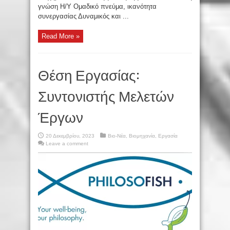
γνώση Η/Υ Ομαδικό πνεύμα, ικανότητα
συνεργασίας Δυναμικός και ...
Read More »
Θέση Εργασίας:
Συντονιστής Μελετών
Έργων
20 Δεκεμβρίου, 2023
Βιο-Νέα
,
Βιομηχανία
,
Εργασία
Leave a comment