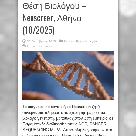
Θέση Βιολόγου –
Neoscreen, Αθήνα
(10/2025)
20 Οκτωβρίου, 2025
Βιο-Νέα
,
Εργασία
,
Υγεία.
Leave a comment
Το διαγνωστικό εργαστήριο Neoscreen ζητά
συνεργασία πλήρους απασχόλησης με μοριακό
βιολόγο γενετιστή, με τουλάχιστον 3ετή εμπειρία σε
Πειραματικές διαδικασίες όπως NGS, SANGER
SEQUENCING MLPA. Αποστολή βιογραφικών στο
cv@neoscreengr.com Πηγή: https://pev.gr/thesi-