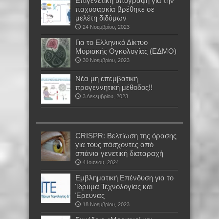
Επιγενετική υπογραφή για την
παχυσαρκία βρέθηκε σε
μελέτη διδύμων
24 Νοεμβρίου, 2023
Για το Ελληνικό Δίκτυο
Μοριακής Ογκολογίας (ΕΔΜΟ)
30 Νοεμβρίου, 2023
Νέα μη επεμβατική
προγεννητική μέθοδος!!
3 Δεκεμβρίου, 2023
CRISPR: Βελτίωση της όρασης
για τους πάσχοντες από
σπάνια γενετική διαταραχή
4 Ιουνίου, 2024
Εμβληματική Επένδυση για το
Ίδρυμα Τεχνολογίας και
Έρευνας
18 Νοεμβρίου, 2023