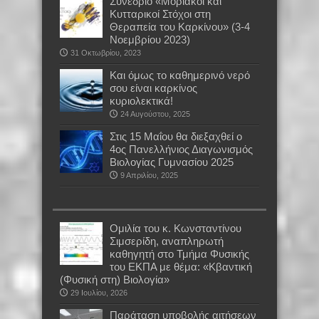
Συνέδριο «Μοριακοί και
Κυτταρικοί Στόχοι στη
Θεραπεία του Καρκίνου» (3-4
Νοεμβρίου 2023)
31 Οκτωβρίου, 2023
Και όμως το καθημερινό νερό
σου είναι καρκίνος
κυριολεκτικά!
24 Αυγούστου, 2025
Στις 15 Μαΐου θα διεξαχθεί ο
4ος Πανελλήνιος Διαγωνισμός
Βιολογίας Γυμνασίου 2025
9 Απριλίου, 2025
Oμιλία του κ. Κωνσταντίνου
Σιμσερίδη, αναπληρωτή
καθηγητή στο Τμήμα Φυσικής
του ΕΚΠΑ με θέμα: «Κβαντική
(Φυσική στη) Βιολογία»
29 Ιουλίου, 2026
Παράταση υποβολής αιτήσεων