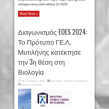
viologou-neoscreen-athina-10-2025/
Read More »
Διαγωνισμός EOES 2024:
Το Πρότυπο ΓΕ.Λ.
Μυτιλήνης κατέκτησε
την 3η θέση στη
Βιολογία
29 Ιανουαρίου, 2024
Βιο-Άρθρα
,
Βιο-Νέα
,
Εκπαίδευση
Leave a comment