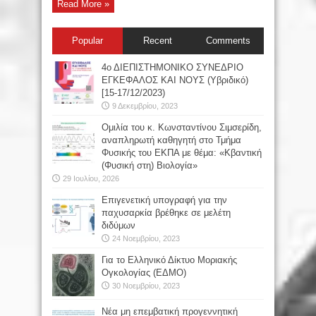
Read More »
Popular
Recent
Comments
4ο ΔΙΕΠΙΣΤΗΜΟΝΙΚΟ ΣΥΝΕΔΡΙΟ
ΕΓΚΕΦΑΛΟΣ ΚΑΙ ΝΟΥΣ (Υβριδικό)
[15-17/12/2023)
9 Δεκεμβρίου, 2023
Oμιλία του κ. Κωνσταντίνου Σιμσερίδη,
αναπληρωτή καθηγητή στο Τμήμα
Φυσικής του ΕΚΠΑ με θέμα: «Κβαντική
(Φυσική στη) Βιολογία»
29 Ιουλίου, 2026
Επιγενετική υπογραφή για την
παχυσαρκία βρέθηκε σε μελέτη
διδύμων
24 Νοεμβρίου, 2023
Για το Ελληνικό Δίκτυο Μοριακής
Ογκολογίας (ΕΔΜΟ)
30 Νοεμβρίου, 2023
Νέα μη επεμβατική προγεννητική