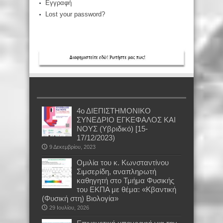
Εγγραφή
Lost your password?
4ο ΔΙΕΠΙΣΤΗΜΟΝΙΚΟ
ΣΥΝΕΔΡΙΟ ΕΓΚΕΦΑΛΟΣ ΚΑΙ
ΝΟΥΣ (Υβριδικό) [15-
17/12/2023)
9 Δεκεμβρίου, 2023
Oμιλία του κ. Κωνσταντίνου
Σιμσερίδη, αναπληρωτή
καθηγητή στο Τμήμα Φυσικής
του ΕΚΠΑ με θέμα: «Κβαντική
(Φυσική στη) Βιολογία»
29 Ιουλίου, 2026