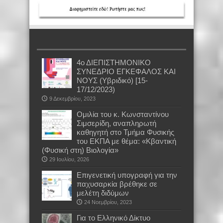
26 Μαΐου, 2026
χει νόμος της βιολογίας που να λέει
ει να γερνάμε -Ο David Sinclair
σε τη σειρά διαλέξεων Evolve στην
, 2026
4ο ΔΙΕΠΙΣΤΗΜΟΝΙΚΟ
ΣΥΝΕΔΡΙΟ ΕΓΚΕΦΑΛΟΣ ΚΑΙ
ΝΟΥΣ (Υβριδικό) [15-
17/12/2023)
9 Δεκεμβρίου, 2023
Oμιλία του κ. Κωνσταντίνου
Σιμσερίδη, αναπληρωτή
καθηγητή στο Τμήμα Φυσικής
του ΕΚΠΑ με θέμα: «Κβαντική
(Φυσική στη) Βιολογία»
29 Ιουλίου, 2026
Επιγενετική υπογραφή για την
παχυσαρκία βρέθηκε σε
μελέτη διδύμων
24 Νοεμβρίου, 2023
Για το Ελληνικό Δίκτυο