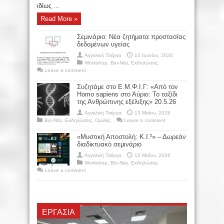
ιδίως ...
Read More »
Σεμινάριο: Νέα ζητήματα προστασίας
δεδομένων υγείας
Αγγελική Τσέργα
10 Ιουνίου, 2026
Workshop
,
Βιο-Νέα
,
Εκδηλώσεις
Leave a comment
Συζητάμε στο Ε.Μ.Φ.Ι.Γ: «Από τον
Homo sapiens στο Αύριο: Το ταξίδι
της Ανθρώπινης εξέλιξης» 20.5.26
Αγγελική Τσέργα
13 Μαΐου, 2026
Βιο-Νέα
,
Εκδηλώσεις
,
Ομιλίες
Leave a comment
«Μυστική Αποστολή: Κ.Ι.²» – Δωρεάν
διαδικτυακό σεμινάριο
Αγγελική Τσέργα
13 Μαΐου, 2026
Workshop
,
Βιο-Νέα
,
Εκδηλώσεις
Leave a comment
ΕΡΓΑΣΊΑ