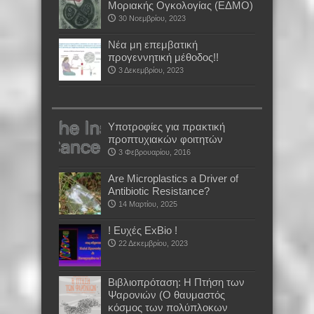
Μοριακής Ογκολογίας (ΕΔΜΟ)
30 Νοεμβρίου, 2023
Νέα μη επεμβατική
προγεννητική μέθοδος!!
3 Δεκεμβρίου, 2023
Υποτροφίες για πρακτική
προπτυχιακών φοιτητών
3 Φεβρουαρίου, 2016
Are Microplastics a Driver of
Antibiotic Resistance?
14 Μαρτίου, 2025
! Ευχές ExBio !
22 Δεκεμβρίου, 2023
Βιβλιοπρόταση: Η Πτήση των
Ψαρονιών (Ο θαυμαστός
κόσμος των πολύπλοκων