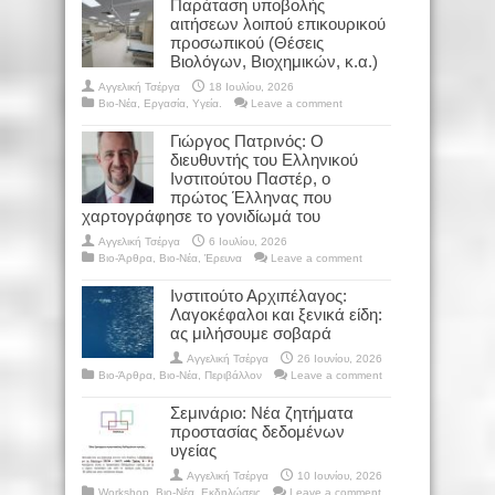
Παράταση υποβολής
αιτήσεων λοιπού επικουρικού
προσωπικού (Θέσεις
Βιολόγων, Βιοχημικών, κ.α.)
Αγγελική Τσέργα
18 Ιουλίου, 2026
Βιο-Νέα
,
Εργασία
,
Υγεία.
Leave a comment
Γιώργος Πατρινός: Ο
διευθυντής του Ελληνικού
Ινστιτούτου Παστέρ, ο
πρώτος Έλληνας που
χαρτογράφησε το γονιδίωμά του
Αγγελική Τσέργα
6 Ιουλίου, 2026
Βιο-Άρθρα
,
Βιο-Νέα
,
Έρευνα
Leave a comment
Ινστιτούτο Αρχιπέλαγος:
Λαγοκέφαλοι και ξενικά είδη:
ας μιλήσουμε σοβαρά
Αγγελική Τσέργα
26 Ιουνίου, 2026
Βιο-Άρθρα
,
Βιο-Νέα
,
Περιβάλλον
Leave a comment
Σεμινάριο: Νέα ζητήματα
προστασίας δεδομένων
υγείας
Αγγελική Τσέργα
10 Ιουνίου, 2026
Workshop
,
Βιο-Νέα
,
Εκδηλώσεις
Leave a comment