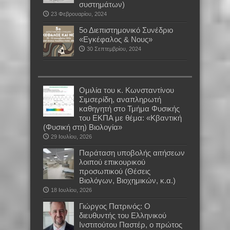
συστημάτων)
23 Φεβρουαρίου, 2024
5ο Διεπιστημονικό Συνέδριο
«Εγκέφαλος & Νους»
30 Σεπτεμβρίου, 2024
Oμιλία του κ. Κωνσταντίνου
Σιμσερίδη, αναπληρωτή
καθηγητή στο Τμήμα Φυσικής
του ΕΚΠΑ με θέμα: «Κβαντική
(Φυσική στη) Βιολογία»
29 Ιουλίου, 2026
Παράταση υποβολής αιτήσεων
λοιπού επικουρικού
προσωπικού (Θέσεις
Βιολόγων, Βιοχημικών, κ.α.)
18 Ιουλίου, 2026
Γιώργος Πατρινός: Ο
διευθυντής του Ελληνικού
Ινστιτούτου Παστέρ, ο πρώτος