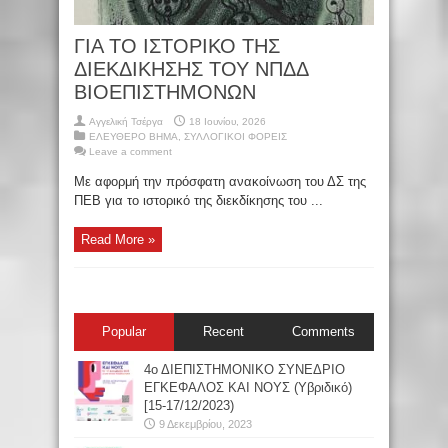
ΓΙΑ ΤΟ ΙΣΤΟΡΙΚΟ ΤΗΣ
ΔΙΕΚΔΙΚΗΣΗΣ ΤΟΥ ΝΠΔΔ
ΒΙΟΕΠΙΣΤΗΜΟΝΩΝ
Αγγελική Τσέργα
18 Ιουνίου, 2026
ΕΛΕΥΘΕΡΟ ΒΗΜΑ
,
ΣΥΛΛΟΓΙΚΟΙ ΦΟΡΕΙΣ
Leave a comment
Με αφορμή την πρόσφατη ανακοίνωση του ΔΣ της
ΠΕΒ για το ιστορικό της διεκδίκησης του ...
Read More »
Popular
Recent
Comments
4ο ΔΙΕΠΙΣΤΗΜΟΝΙΚΟ ΣΥΝΕΔΡΙΟ
ΕΓΚΕΦΑΛΟΣ ΚΑΙ ΝΟΥΣ (Υβριδικό)
[15-17/12/2023)
9 Δεκεμβρίου, 2023