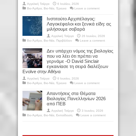
Αγγελική Τσέργα
6 Ιουλίου, 2026
Βιο-Άρθρα
,
Βιο-Νέα
,
Έρευνα
Leave a comment
Ινστιτούτο Αρχιπέλαγος:
Λαγοκέφαλοι και ξενικά είδη: ας
μιλήσουμε σοβαρά
Αγγελική Τσέργα
26 Ιουνίου, 2026
Βιο-Άρθρα
,
Βιο-Νέα
,
Περιβάλλον
Leave a comment
Δεν υπάρχει νόμος της βιολογίας
που να λέει ότι πρέπει να
γερνάμε -Ο David Sinclair
εγκαινίασε τη σειρά διαλέξεων
Evolve στην Αθήνα
Αγγελική Τσέργα
6 Ιουνίου, 2026
Βιο-Άρθρα
,
Βιο-Νέα
,
Έρευνα
Leave a comment
Απαντήσεις στα Θέματα
Βιολογίας Πανελληνίων 2026
από ΠΕΒ
Αγγελική Τσέργα
3 Ιουνίου, 2026
Βιο-Άρθρα
,
Βιο-Νέα
,
Εκπαίδευση
Leave a comment