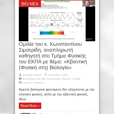
ΒΙΟ-ΝΈΑ
Oμιλία του κ. Κωνσταντίνου
Σιμσερίδη, αναπληρωτή
καθηγητή στο Τμήμα Φυσικής
του ΕΚΠΑ με θέμα: «Κβαντική
(Φυσική στη) Βιολογία»
Αγγελική Τσέργα
29 Ιουλίου, 2026
Βιο-Άρθρα
,
Βιο-Νέα
,
Εκδηλώσεις
,
Έρευνα
,
Ομιλίες
Leave a comment
Αρκετά βιολογικά φαινόμενα δεν εξηγούνται με την
κλασική φυσική, αλλά με την κβαντική φυσική,
ιδίως ...
Read More »