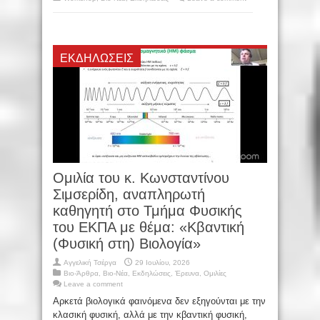
ΕΚΔΗΛΏΣΕΙΣ
Oμιλία του κ. Κωνσταντίνου
Σιμσερίδη, αναπληρωτή
καθηγητή στο Τμήμα Φυσικής
του ΕΚΠΑ με θέμα: «Κβαντική
(Φυσική στη) Βιολογία»
Αγγελική Τσέργα
29 Ιουλίου, 2026
Βιο-Άρθρα
,
Βιο-Νέα
,
Εκδηλώσεις
,
Έρευνα
,
Ομιλίες
Leave a comment
Αρκετά βιολογικά φαινόμενα δεν εξηγούνται με την
κλασική φυσική, αλλά με την κβαντική φυσική,