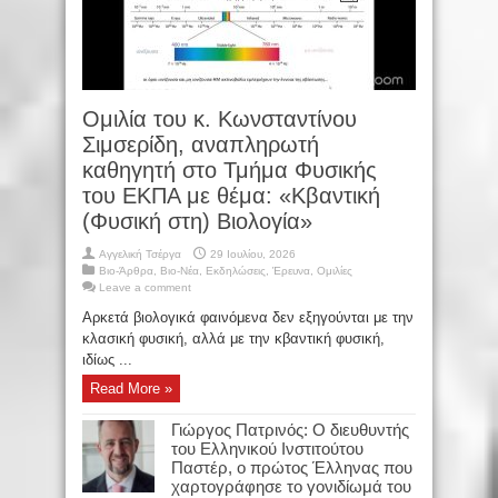
Oμιλία του κ. Κωνσταντίνου
Σιμσερίδη, αναπληρωτή
καθηγητή στο Τμήμα Φυσικής
του ΕΚΠΑ με θέμα: «Κβαντική
(Φυσική στη) Βιολογία»
Αγγελική Τσέργα
29 Ιουλίου, 2026
Βιο-Άρθρα
,
Βιο-Νέα
,
Εκδηλώσεις
,
Έρευνα
,
Ομιλίες
Leave a comment
Αρκετά βιολογικά φαινόμενα δεν εξηγούνται με την
κλασική φυσική, αλλά με την κβαντική φυσική,
ιδίως ...
Read More »
Γιώργος Πατρινός: Ο διευθυντής
του Ελληνικού Ινστιτούτου
Παστέρ, ο πρώτος Έλληνας που
χαρτογράφησε το γονιδίωμά του