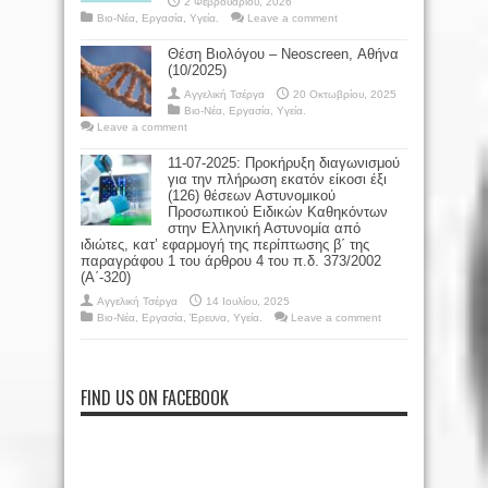
2 Φεβρουαρίου, 2026
Βιο-Νέα
,
Εργασία
,
Υγεία.
Leave a comment
Θέση Βιολόγου – Neoscreen, Αθήνα
(10/2025)
Αγγελική Τσέργα
20 Οκτωβρίου, 2025
Βιο-Νέα
,
Εργασία
,
Υγεία.
Leave a comment
11-07-2025: Προκήρυξη διαγωνισμού
για την πλήρωση εκατόν είκοσι έξι
(126) θέσεων Αστυνομικού
Προσωπικού Ειδικών Καθηκόντων
στην Ελληνική Αστυνομία από
ιδιώτες, κατ’ εφαρμογή της περίπτωσης β΄ της
παραγράφου 1 του άρθρου 4 του π.δ. 373/2002
(Α΄-320)
Αγγελική Τσέργα
14 Ιουλίου, 2025
Βιο-Νέα
,
Εργασία
,
Έρευνα
,
Υγεία.
Leave a comment
FIND US ON FACEBOOK