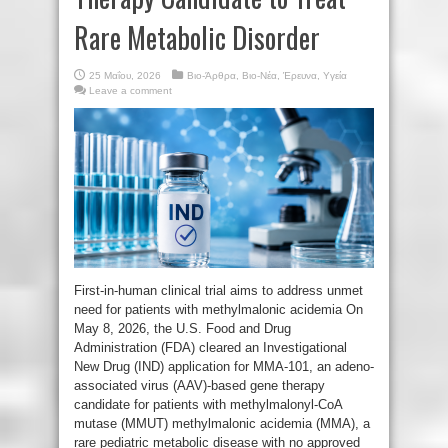
Rare Metabolic Disorder
25 Μαΐου, 2026
Βιο-Άρθρα
,
Βιο-Νέα
,
Έρευνα
,
Υγεία
Leave a comment
First-in-human clinical trial aims to address unmet
need for patients with methylmalonic acidemia On
May 8, 2026, the U.S. Food and Drug
Administration (FDA) cleared an Investigational
New Drug (IND) application for MMA-101, an adeno-
associated virus (AAV)-based gene therapy
candidate for patients with methylmalonyl-CoA
mutase (MMUT) methylmalonic acidemia (MMA), a
rare pediatric metabolic disease with no approved