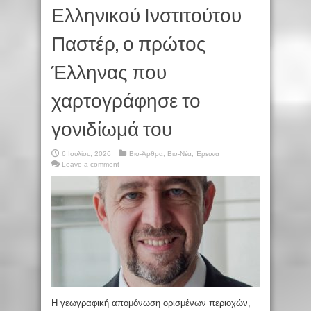
Ελληνικού Ινστιτούτου
Παστέρ, ο πρώτος
Έλληνας που
χαρτογράφησε το
γονιδίωμά του
6 Ιουλίου, 2026
Βιο-Άρθρα
,
Βιο-Νέα
,
Έρευνα
Leave a comment
Η γεωγραφική απομόνωση ορισμένων περιοχών,