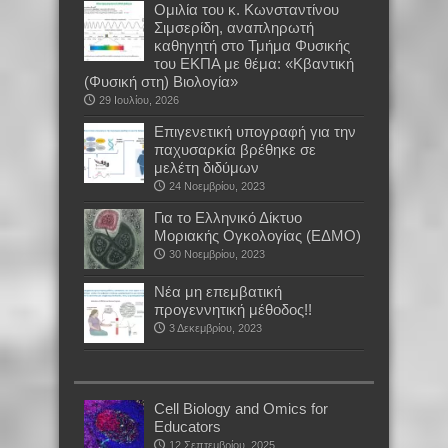
Oμιλία του κ. Κωνσταντίνου
Σιμσερίδη, αναπληρωτή
καθηγητή στο Τμήμα Φυσικής
του ΕΚΠΑ με θέμα: «Κβαντική
(Φυσική στη) Βιολογία»
29 Ιουλίου, 2026
Επιγενετική υπογραφή για την
παχυσαρκία βρέθηκε σε
μελέτη διδύμων
24 Νοεμβρίου, 2023
Για το Ελληνικό Δίκτυο
Μοριακής Ογκολογίας (ΕΔΜΟ)
30 Νοεμβρίου, 2023
Νέα μη επεμβατική
προγεννητική μέθοδος!!
3 Δεκεμβρίου, 2023
Cell Biology and Omics for
Educators
12 Σεπτεμβρίου, 2025