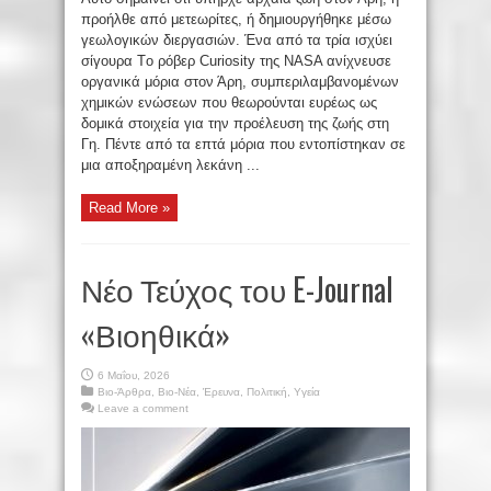
προήλθε από μετεωρίτες, ή δημιουργήθηκε μέσω
γεωλογικών διεργασιών. Ένα από τα τρία ισχύει
σίγουρα Tο ρόβερ Curiosity της NASA ανίχνευσε
οργανικά μόρια στον Άρη, συμπεριλαμβανομένων
χημικών ενώσεων που θεωρούνται ευρέως ως
δομικά στοιχεία για την προέλευση της ζωής στη
Γη. Πέντε από τα επτά μόρια που εντοπίστηκαν σε
μια αποξηραμένη λεκάνη ...
Read More »
Νέο Τεύχος του E-Journal
«Βιοηθικά»
6 Μαΐου, 2026
Βιο-Άρθρα
,
Βιο-Νέα
,
Έρευνα
,
Πολιτική
,
Υγεία
Leave a comment