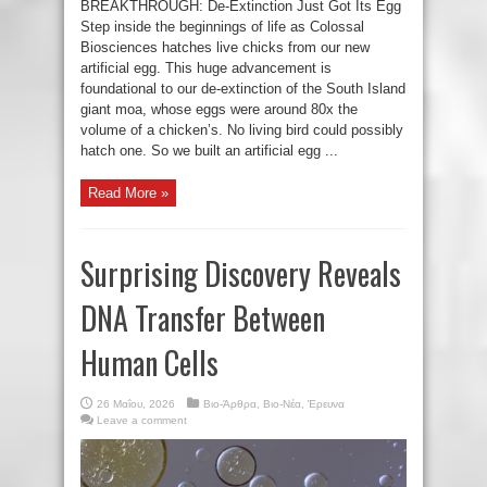
BREAKTHROUGH: De-Extinction Just Got Its Egg
Step inside the beginnings of life as Colossal
Biosciences hatches live chicks from our new
artificial egg. This huge advancement is
foundational to our de-extinction of the South Island
giant moa, whose eggs were around 80x the
volume of a chicken’s. No living bird could possibly
hatch one. So we built an artificial egg ...
Read More »
Surprising Discovery Reveals
DNA Transfer Between
Human Cells
26 Μαΐου, 2026
Βιο-Άρθρα
,
Βιο-Νέα
,
Έρευνα
Leave a comment