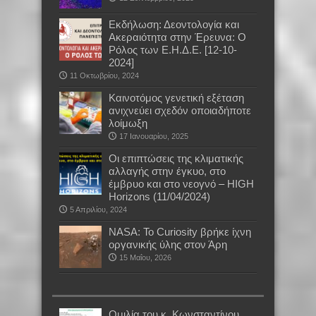
Εκδήλωση: Δεοντολογία και
Ακεραιότητα στην Έρευνα: Ο
Ρόλος των Ε.Η.Δ.Ε. [12-10-
2024]
11 Οκτωβρίου, 2024
Καινοτόμος γενετική εξέταση
ανιχνεύει σχεδόν οποιαδήποτε
λοίμωξη
17 Ιανουαρίου, 2025
Οι επιπτώσεις της κλιματικής
αλλαγής στην έγκυο, στο
έμβρυο και στο νεογνό – HIGH
Horizons (11/04/2024)
5 Απριλίου, 2024
NASA: Το Curiosity βρήκε ίχνη
οργανικής ύλης στον Άρη
15 Μαΐου, 2026
Oμιλία του κ. Κωνσταντίνου