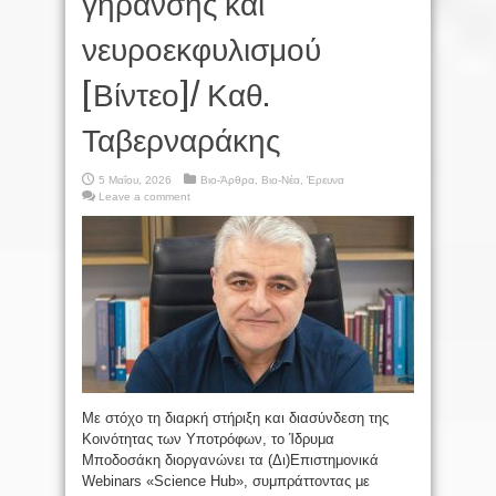
γήρανσης και
νευροεκφυλισμού
[Βίντεο]/ Καθ.
Ταβερναράκης
5 Μαΐου, 2026
Βιο-Άρθρα
,
Βιο-Νέα
,
Έρευνα
Leave a comment
Με στόχο τη διαρκή στήριξη και διασύνδεση της
Κοινότητας των Υποτρόφων, το Ίδρυμα
Μποδοσάκη διοργανώνει τα (Δι)Επιστημονικά
Webinars «Science Hub», συμπράττοντας με