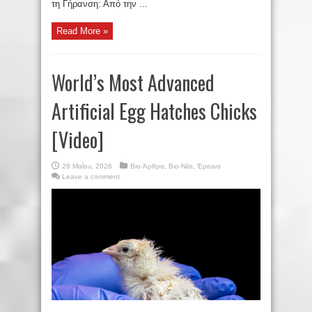
τη Γήρανση: Από την ...
Read More »
World’s Most Advanced
Artificial Egg Hatches Chicks
[Video]
28 Μαΐου, 2026
Βιο-Άρθρα
,
Βιο-Νέα
,
Έρευνα
Leave a comment