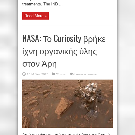
treatments. The IND ...
Read More »
NASA: Το Curiosity βρήκε
ίχνη οργανικής ύλης
στον Άρη
15 Μαΐου, 2026
Έρευνα
Leave a comment
Αυτό σημαίνει ότι υπήρχε αρχαία ζωή στον Άρη, ή