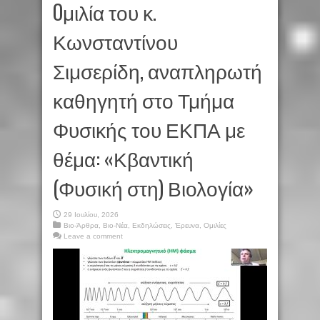
Oμιλία του κ.
Κωνσταντίνου
Σιμσερίδη, αναπληρωτή
καθηγητή στο Τμήμα
Φυσικής του ΕΚΠΑ με
θέμα: «Κβαντική
(Φυσική στη) Βιολογία»
29 Ιουλίου, 2026
Βιο-Άρθρα
,
Βιο-Νέα
,
Εκδηλώσεις
,
Έρευνα
,
Ομιλίες
Leave a comment