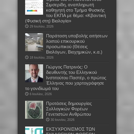
Σιμσερίδη, αναπληρωτή
καθηγητή στο Τμήμα Φυσικής
του ΕΚΠΑ με θέμα: «Κβαντική
(Φυσική στη) Βιολογία»
29 Ιουλίου, 2026
Παράταση υποβολής αιτήσεων
λοιπού επικουρικού
προσωπικού (Θέσεις
Βιολόγων, Βιοχημικών, κ.α.)
18 Ιουλίου, 2026
Γιώργος Πατρινός: Ο
διευθυντής του Ελληνικού
Ινστιτούτου Παστέρ, ο πρώτος
Έλληνας που χαρτογράφησε
το γονιδίωμά του
6 Ιουλίου, 2026
Προτάσεις δημιουργίας
Συλλογικών Φορέων
Γενετιστών Ανθρώπου
30 Ιουνίου, 2026
EKΣΥΧΡΟΝΙΣΜΟΣ ΤΩΝ