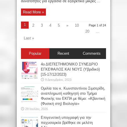
δυνατότητες για εργασία σε εξαιρετικά μικρές ...
Read More »
1
2
3
4
5
»
10
Page 1 of 24
20
...
Last »
Popular
Recent
Comments
4ο ΔΙΕΠΙΣΤΗΜΟΝΙΚΟ ΣΥΝΕΔΡΙΟ
ΕΓΚΕΦΑΛΟΣ ΚΑΙ ΝΟΥΣ (Υβριδικό)
[15-17/12/2023)
9 Δεκεμβρίου, 2023
Oμιλία του κ. Κωνσταντίνου Σιμσερίδη,
αναπληρωτή καθηγητή στο Τμήμα
Φυσικής του ΕΚΠΑ με θέμα: «Κβαντική
(Φυσική στη) Βιολογία»
29 Ιουλίου, 2026
Επιγενετική υπογραφή για την
παχυσαρκία βρέθηκε σε μελέτη