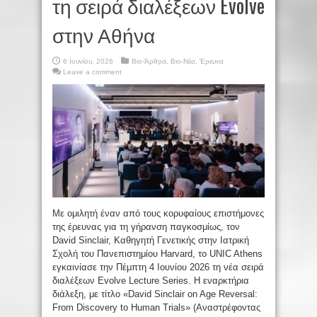
τη σειρά διαλέξεων Evolve
στην Αθήνα
6 Ιουνίου, 2026
Βιο-Άρθρα
,
Βιο-Νέα
,
Έρευνα
Leave a comment
Με ομιλητή έναν από τους κορυφαίους επιστήμονες
της έρευνας για τη γήρανση παγκοσμίως, τον
David Sinclair, Καθηγητή Γενετικής στην Ιατρική
Σχολή του Πανεπιστημίου Harvard, το UNIC Athens
εγκαινίασε την Πέμπτη 4 Ιουνίου 2026 τη νέα σειρά
διαλέξεων Evolve Lecture Series. Η εναρκτήρια
διάλεξη, με τίτλο «David Sinclair on Age Reversal:
From Discovery to Human Trials» (Αναστρέφοντας