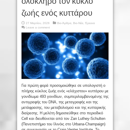
ολόκληρο τον κύκλο
ζωής ενός κυττάρου
27 Μαρτίου, 2026
Βιο-Άρθρα
,
Βιο-Νέα
,
Έρευνα
Leave a comment
Για πρώτη φορά προσομοιώθηκε σε υπολογιστή ο
πλήρης κύκλος ζωής ενός «ελάχιστου» κυττάρου με
γονιδίωμα 493 γονιδίων, συμπεριλαμβανομένης της
αντιγραφής του DNA, της μεταγραφής και της
μετάφρασης, του μεταβολισμού και της κυτταρικής
διαίρεσης. Η μελέτη δημοσιεύθηκε στο περιοδικό
Cell και διευθύνεται από τον Zan Luthey-Schulten
(Πανεπιστήμιο του Ιλινόις στο Urbana-Champaign)
σε συνεργασία με το Craig Venter Institute. Το