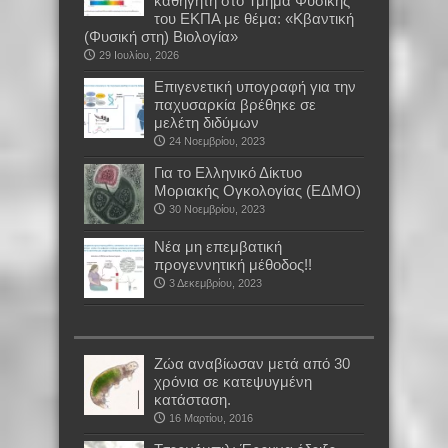
καθηγητή στο Τμήμα Φυσικής
του ΕΚΠΑ με θέμα: «Κβαντική
(Φυσική στη) Βιολογία»
29 Ιουλίου, 2026
Επιγενετική υπογραφή για την
παχυσαρκία βρέθηκε σε
μελέτη διδύμων
24 Νοεμβρίου, 2023
Για το Ελληνικό Δίκτυο
Μοριακής Ογκολογίας (ΕΔΜΟ)
30 Νοεμβρίου, 2023
Νέα μη επεμβατική
προγεννητική μέθοδος!!
3 Δεκεμβρίου, 2023
Ζώα αναβίωσαν μετά από 30
χρόνια σε κατεψυγμένη
κατάσταση.
16 Μαρτίου, 2016