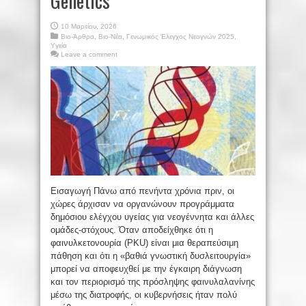
Genetics
10 Μαρτίου, 2026
Βιο-Άρθρα
,
Βιο-Νέα
,
Γενωμικός Έλεγχος Νεογνών 2025
,
Υγεία
Leave a comment
Εισαγωγή Πάνω από πενήντα χρόνια πριν, οι
χώρες άρχισαν να οργανώνουν προγράμματα
δημόσιου ελέγχου υγείας για νεογέννητα και άλλες
ομάδες-στόχους. Όταν αποδείχθηκε ότι η
φαινυλκετονουρία (PKU) είναι μια θεραπεύσιμη
πάθηση και ότι η «βαθιά γνωστική δυσλειτουργία»
μπορεί να αποφευχθεί με την έγκαιρη διάγνωση
και τον περιορισμό της πρόσληψης φαινυλαλανίνης
μέσω της διατροφής, οι κυβερνήσεις ήταν πολύ