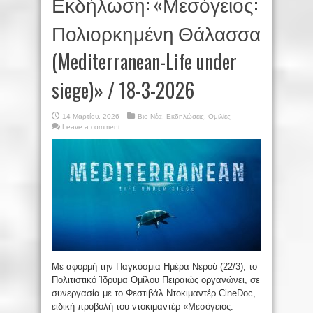
Εκδήλωση: «Μεσόγειος:
Πολιορκημένη Θάλασσα
(Mediterranean-Life under
siege)» / 18-3-2026
14 Μαρτίου, 2026
Βιο-Νέα
,
Εκδηλώσεις
,
Ομιλίες
Leave a comment
Με αφορμή την Παγκόσμια Ημέρα Νερού (22/3), το
Πολιτιστικό Ίδρυμα Ομίλου Πειραιώς οργανώνει, σε
συνεργασία με το Φεστιβάλ Ντοκιμαντέρ CineDoc,
ειδική προβολή του ντοκιμαντέρ «Μεσόγειος: