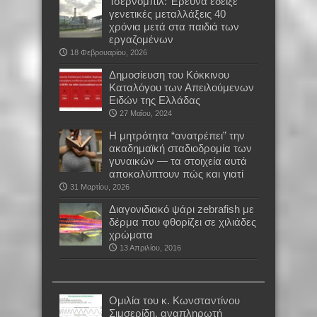
Τσερνόμπιλ: Έρευνα έδειξε
γενετικές μεταλλάξεις 40
χρόνια μετά στα παιδιά των
εργαζομένων
18 Φεβρουαρίου, 2026
Δημοσίευση του Κόκκινου
Καταλόγου των Απειλούμενων
Ειδών της Ελλάδας
27 Μαΐου, 2024
Η μητρότητα “ανατρέπει” την
ακαδημαϊκή σταδιοδρομία των
γυναικών — τα στοιχεία αυτά
αποκαλύπτουν πώς και γιατί
31 Μαρτίου, 2026
Διαγονιδιακό ψάρι zebrafish με
δέρμα που φθορίζει σε χιλιάδες
χρώματα
13 Απριλίου, 2016
Oμιλία του κ. Κωνσταντίνου
Σιμσερίδη, αναπληρωτή