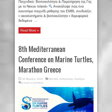
Παιχνιδιού: Βιοποικιλότητα & Παρατήρηση της Γης
με το Nexus Island»
Ανακάλυψε πώς ένα
καινοτόμο παιχνίδι μάθησης του EMBL συνδυάζει:
• οικοσυστήματα & βιοποικιλότητα • δορυφορικά
δεδομένα ...
Read More »
8th Mediterranean
Conference on Marine Turtles,
Marathon Greece
30 Μαρτίου, 2026
Βιο-Νέα
,
Εκδηλώσεις
,
Συνέδρια
Leave a comment