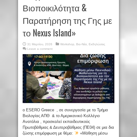
Βιοποικιλότητα &
Παρατήρηση της Γης με
το Nexus Island»
31 Μαρτίου, 2026
Workshop
,
Βιο-Νέα
,
Εκδηλώσεις
Leave a comment
ο ESERO Greece , σε συνεργασία με το Τμήμα
Βιολογίας ΑΠΘ & το Αμερικανικό Κολλέγιο
Ανατόλια , προσκαλεί εκπαιδευτικούς
Πρωτοβάθμιας & Δευτεροβάθμιας (ΠΕ04) σε μια δια
ζώσης επιμόρφωση με θέμα:
«Μάθηση μέσω