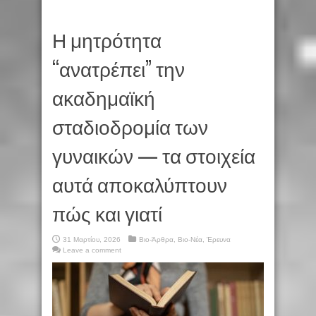
Η μητρότητα
“ανατρέπει” την
ακαδημαϊκή
σταδιοδρομία των
γυναικών — τα στοιχεία
αυτά αποκαλύπτουν
πώς και γιατί
31 Μαρτίου, 2026
Βιο-Άρθρα
,
Βιο-Νέα
,
Έρευνα
Leave a comment