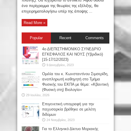
πλάνης). Θα ισχυριστώ το αντίθετο. Αφού δώσω
ένα περίγραμμα της θεωρίας της εξέλιξης, θα
επιχειρηματολογήσω υπέρ της άποψης ...
Read More »
Popular
Recent
Comments
4ο ΔΙΕΠΙΣΤΗΜΟΝΙΚΟ ΣΥΝΕΔΡΙΟ
ΕΓΚΕΦΑΛΟΣ ΚΑΙ ΝΟΥΣ (Υβριδικό)
[15-17/12/2023)
9 Δεκεμβρίου, 2023
Oμιλία του κ. Κωνσταντίνου Σιμσερίδη,
αναπληρωτή καθηγητή στο Τμήμα
Φυσικής του ΕΚΠΑ με θέμα: «Κβαντική
(Φυσική στη) Βιολογία»
29 Ιουλίου, 2026
Επιγενετική υπογραφή για την
παχυσαρκία βρέθηκε σε μελέτη
διδύμων
24 Νοεμβρίου, 2023
Για το Ελληνικό Δίκτυο Μοριακής