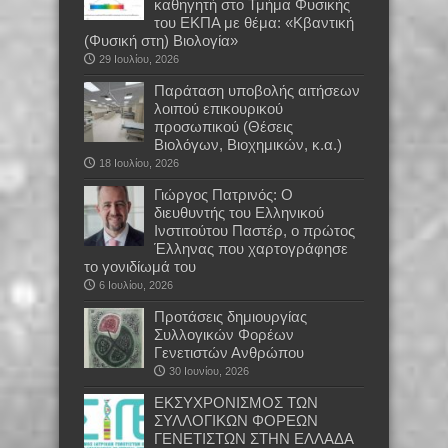
καθηγητή στο Τμήμα Φυσικής
του ΕΚΠΑ με θέμα: «Κβαντική
(Φυσική στη) Βιολογία»
29 Ιουλίου, 2026
Παράταση υποβολής αιτήσεων
λοιπού επικουρικού
προσωπικού (Θέσεις
Βιολόγων, Βιοχημικών, κ.α.)
18 Ιουλίου, 2026
Γιώργος Πατρινός: Ο
διευθυντής του Ελληνικού
Ινστιτούτου Παστέρ, ο πρώτος
Έλληνας που χαρτογράφησε
το γονιδίωμά του
6 Ιουλίου, 2026
Προτάσεις δημιουργίας
Συλλογικών Φορέων
Γενετιστών Ανθρώπου
30 Ιουνίου, 2026
EKΣΥΧΡΟΝΙΣΜΟΣ ΤΩΝ
ΣΥΛΛΟΓΙΚΩΝ ΦΟΡΕΩΝ
ΓΕΝΕΤΙΣΤΩΝ ΣΤΗΝ ΕΛΛΑΔΑ