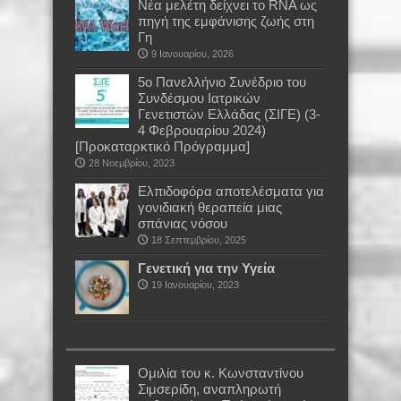
Νέα μελέτη δείχνει το RNA ως
πηγή της εμφάνισης ζωής στη
Γη
9 Ιανουαρίου, 2026
5ο Πανελλήνιο Συνέδριο του
Συνδέσμου Ιατρικών
Γενετιστών Ελλάδας (ΣΙΓΕ) (3-
4 Φεβρουαρίου 2024)
[Προκαταρκτικό Πρόγραμμα]
28 Νοεμβρίου, 2023
Ελπιδοφόρα αποτελέσματα για
γονιδιακή θεραπεία μιας
σπάνιας νόσου
18 Σεπτεμβρίου, 2025
Γενετική για την Υγεία
19 Ιανουαρίου, 2023
Oμιλία του κ. Κωνσταντίνου
Σιμσερίδη, αναπληρωτή