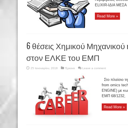
ELIXIR-ΙΔΙΑ ΜΕΣΑ
Read More »
6 θέσεις Χημικού Μηχανικού 
στον ΕΛΚΕ του ΕΜΠ
25 Ιανουαρίου, 2018
Έρευνα
Leave a comment
Στο πλαίσιο τη
from omics tec
ENGINE) με κω
ΕΜΠ 68/1232,
Read More »