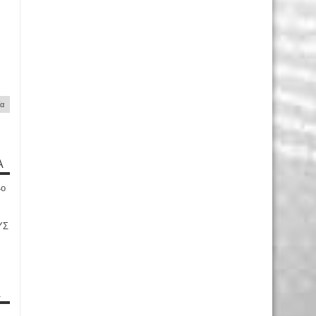
ία
Α
4ο
ΥΣ
Α