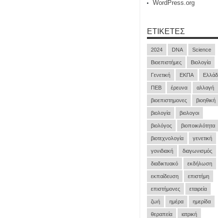
WordPress.org
ΕΤΙΚΈΤΕΣ
2024
DNA
Science
Βιοεπιστήμες
Βιολογία
Γενετική
ΕΚΠΑ
Ελλάδ
ΠΕΒ
έρευνα
αλλαγή
βιοεπιστημονες
βιοηθική
βιολογία
βιολογοι
βιολόγος
βιοποικιλότητα
βιοτεχνολογία
γενετική
γονιδιακή
διαγωνισμός
διαδικτυακό
εκδήλωση
εκπαίδευση
επιστήμη
επιστήμονες
εταιρεία
ζωή
ημέρα
ημερίδα
θεραπεία
ιατρική