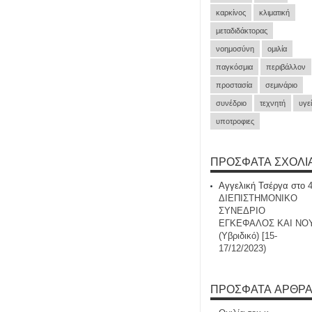
καρκίνος
κλιματική
μεταδιδάκτορας
νοημοσύνη
ομιλία
παγκόσμια
περιβάλλον
προστασία
σεμινάριο
συνέδριο
τεχνητή
υγε
υποτροφιες
ΠΡΌΣΦΑΤΑ ΣΧΌΛΙ
Αγγελική Τσέργα
στο
ΔΙΕΠΙΣΤΗΜΟΝΙΚΟ
ΣΥΝΕΔΡΙΟ
ΕΓΚΕΦΑΛΟΣ ΚΑΙ ΝΟ
(Υβριδικό) [15-
17/12/2023)
ΠΡΌΣΦΑΤΑ ΆΡΘΡ