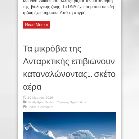
Maurice Wilkins και άλλαξε ριζικά την κατανόηση
της βιολογικής ζωής. Το DNA έχει σημασία επειδή
η ζωή έχει σημασία. Από τη στιγμή ...
Read More »
Τα μικρόβια της
Ανταρκτικής επιβιώνουν
καταναλώνοντας… σκέτο
αέρα
16 Μαρτίου, 2026
Βιο-Άρθρα
,
Βιο-Νέα
,
Έρευνα
,
Περιβάλλον
Leave a comment