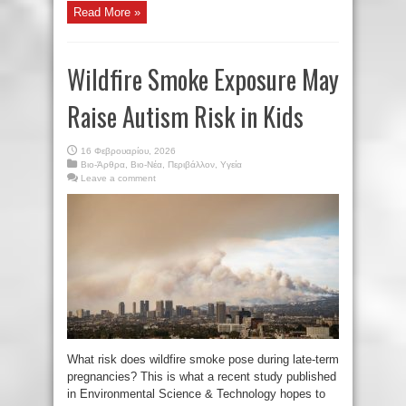
Read More »
Wildfire Smoke Exposure May
Raise Autism Risk in Kids
16 Φεβρουαρίου, 2026
Βιο-Άρθρα
,
Βιο-Νέα
,
Περιβάλλον
,
Υγεία
Leave a comment
What risk does wildfire smoke pose during late-term
pregnancies? This is what a recent study published
in Environmental Science & Technology hopes to