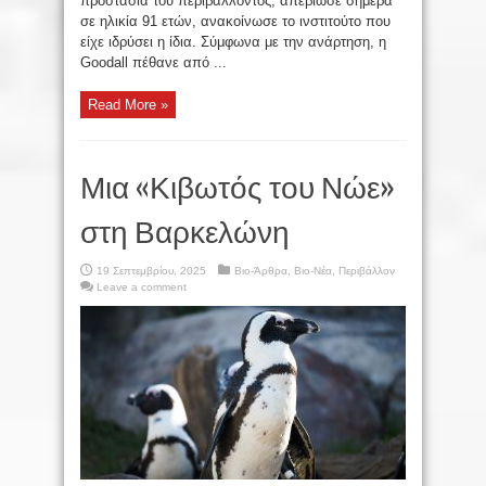
προστασία του περιβάλλοντος, απεβίωσε σήμερα
σε ηλικία 91 ετών, ανακοίνωσε το ινστιτούτο που
είχε ιδρύσει η ίδια. Σύμφωνα με την ανάρτηση, η
Goodall πέθανε από ...
Read More »
Μια «Κιβωτός του Νώε»
στη Βαρκελώνη
19 Σεπτεμβρίου, 2025
Βιο-Άρθρα
,
Βιο-Νέα
,
Περιβάλλον
Leave a comment