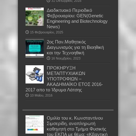
31 Οκτωβρίου, 2016
Διαδικτυακό Περιοδικό
Φεβρουαρίου: GEN(Genetic
Engineering and Biotechnology
News)
15 Φεβρουαρίου, 2025
2ος Παν.Μαθητικός
Διαγωνισμός για τη Βιοηθική
και την Τεχνοηθική
16 Νοεμβρίου, 2023
ΠΡΟΚΗΡΥΞΗ
ΜΕΤΑΠΤΥΧΙΑΚΩΝ
ΥΠΟΤΡΟΦΙΩΝ –
ΑΚΑΔΗΜΑΪΚΟ ΕΤΟΣ 2016-
2017 απο το Ίδρυμα Λάτσης
10 Μαΐου, 2016
Oμιλία του κ. Κωνσταντίνου
Σιμσερίδη, αναπληρωτή
καθηγητή στο Τμήμα Φυσικής
του ΕΚΠΑ με θέμα: «Κβαντική