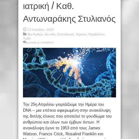
ιατρική / Καθ.
Αντωναράκης Στυλιανός
27 Απριλίου, 2026
Βιο-Άρθρα
,
Βιο-Νέα
,
Εκπαίδευση
,
Έρευνα
,
Περιβάλλον
,
Υγεία
Leave a comment
Την 25η Απριλίου γιορτάζουμε την Ημέρα του
DNA – μια επέτειο αφιερωμένη στην ανακάλυψη
της διπλής έλικας που αποτελεί το γονιδίωμα του
ανθρώπου και όλων των έμβιων όντων. Η
ανακάλυψη έγινε το 1953 από τους James
Watson, Francis Crick, Rosalind Franklin και