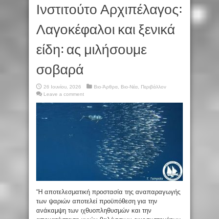
Ινστιτούτο Αρχιπέλαγος:
Λαγοκέφαλοι και ξενικά
είδη: ας μιλήσουμε
σοβαρά
26 Ιουνίου, 2026
Βιο-Άρθρα
,
Βιο-Νέα
,
Περιβάλλον
Leave a comment
“Η αποτελεσματική προστασία της αναπαραγωγής
των ψαριών αποτελεί προϋπόθεση για την
ανάκαμψη των ιχθυοπληθυσμών και την