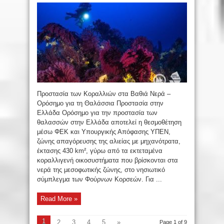
Προστασία των Κοραλλιών στα Βαθιά Νερά –
Ορόσημο για τη Θαλάσσια Προστασία στην
Ελλάδα Ορόσημο για την προστασία των
θαλασσών στην Ελλάδα αποτελεί η θεσμοθέτηση
μέσω ΦΕΚ και Υπουργικής Απόφασης ΥΠΕΝ,
ζώνης απαγόρευσης της αλιείας με μηχανότρατα,
έκτασης 430 km², γύρω από τα εκτεταμένα
κοραλλιγενή οικοσυστήματα που βρίσκονται στα
νερά της μεσοφωτικής ζώνης, στο νησιωτικό
σύμπλεγμα των Φούρνων Κορσεών. Για ...
Read More »
1
2
3
4
5
»
...
Page 1 of 9