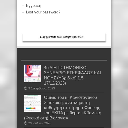
Εγγραφή
Lost your password?
4ο ΔΙΕΠΙΣΤΗΜΟΝΙΚΟ
ΣΥΝΕΔΡΙΟ ΕΓΚΕΦΑΛΟΣ ΚΑΙ
ΝΟΥΣ (Υβριδικό) [15-
17/12/2023)
9 Δεκεμβρίου, 2023
Oμιλία του κ. Κωνσταντίνου
Σιμσερίδη, αναπληρωτή
καθηγητή στο Τμήμα Φυσικής
του ΕΚΠΑ με θέμα: «Κβαντική
(Φυσική στη) Βιολογία»
29 Ιουλίου, 2026