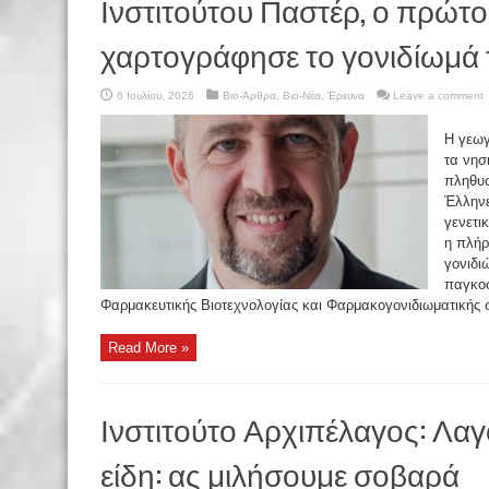
Ινστιτούτου Παστέρ, ο πρώτ
χαρτογράφησε το γονιδίωμά 
6 Ιουλίου, 2026
Βιο-Άρθρα
,
Βιο-Νέα
,
Έρευνα
Leave a comment
Η γεωγ
τα νησι
πληθυσ
Έλληνε
γενετι
η πλήρ
γονιδι
παγκοσ
Φαρμακευτικής Βιοτεχνολογίας και Φαρμακογονιδιωματικής σ
Read More »
Ινστιτούτο Αρχιπέλαγος: Λαγ
είδη: ας μιλήσουμε σοβαρά