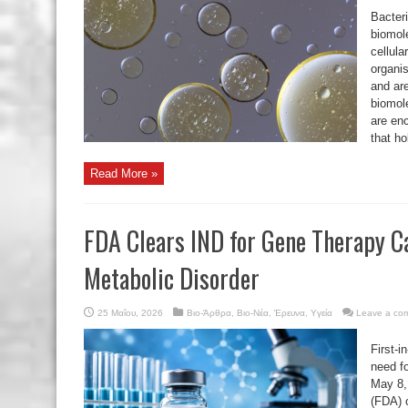
Bacteri
biomol
cellul
organis
and ar
biomol
are en
that ho
Read More »
FDA Clears IND for Gene Therapy Ca
Metabolic Disorder
25 Μαΐου, 2026
Βιο-Άρθρα
,
Βιο-Νέα
,
Έρευνα
,
Υγεία
Leave a co
First-i
need f
May 8,
(FDA) 