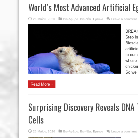
World’s Most Advanced Artificial E
28 Μαΐου, 2026
Βιο-Άρθρα
,
Βιο-Νέα
,
Έρευνα
Leave a comment
BREAKT
Step in
Biosci
artific
to our 
whose 
chicken
So we b
Read More »
Surprising Discovery Reveals DNA
Cells
26 Μαΐου, 2026
Βιο-Άρθρα
,
Βιο-Νέα
,
Έρευνα
Leave a comment