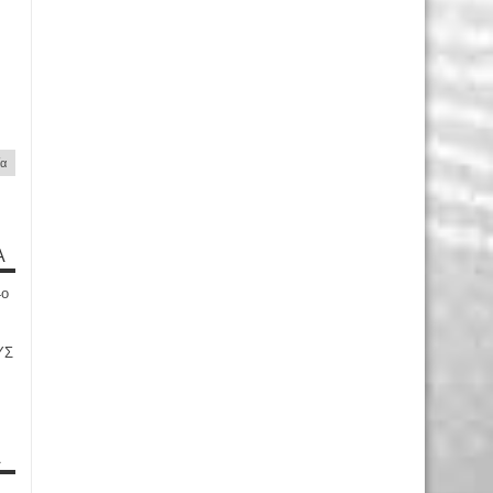
ία
Α
4ο
ΥΣ
Α