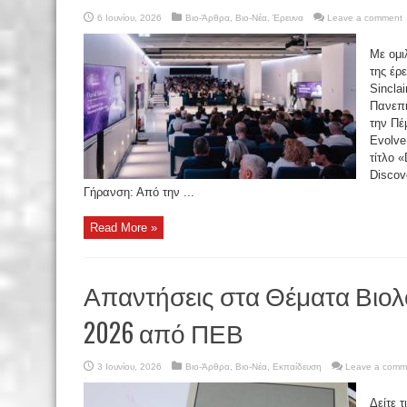
6 Ιουνίου, 2026
Βιο-Άρθρα
,
Βιο-Νέα
,
Έρευνα
Leave a comment
Με ομι
της έρ
Sincla
Πανεπι
την Πέ
Evolve
τίτλο 
Discov
Γήρανση: Από την ...
Read More »
Απαντήσεις στα Θέματα Βιολ
2026 από ΠΕΒ
3 Ιουνίου, 2026
Βιο-Άρθρα
,
Βιο-Νέα
,
Εκπαίδευση
Leave a comm
Δείτε 