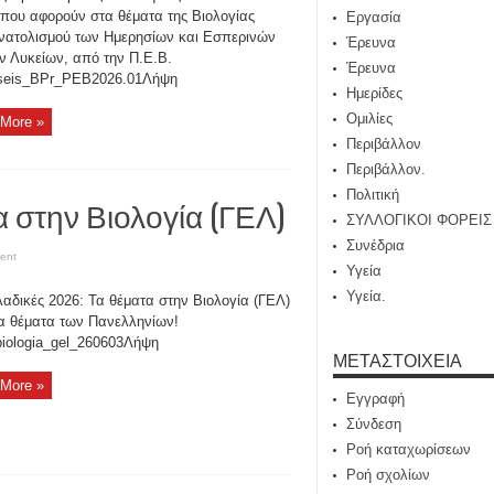
που αφορούν στα θέματα της Βιολογίας
Εργασία
ατολισμού των Ημερησίων και Εσπερινών
Έρευνα
ν Λυκείων, από την Π.Ε.Β.
Έρευνα
iseis_BPr_PEB2026.01Λήψη
Ημερίδες
Ομιλίες
More »
Περιβάλλον
Περιβάλλον.
Πολιτική
α στην Βιολογία (ΓΕΛ)
ΣΥΛΛΟΓΙΚΟΙ ΦΟΡΕΙΣ
Συνέδρια
ent
Υγεία
Υγεία.
αδικές 2026: Τα θέματα στην Βιολογία (ΓΕΛ)
τα θέματα των Πανελληνίων!
iologia_gel_260603Λήψη
ΜΕΤΑΣΤΟΙΧΕΊΑ
More »
Εγγραφή
Σύνδεση
Ροή καταχωρίσεων
Ροή σχολίων