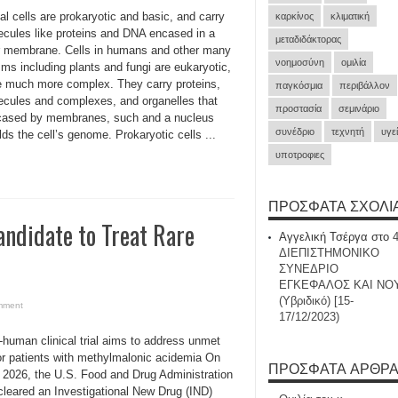
al cells are prokaryotic and basic, and carry
καρκίνος
κλιματική
ecules like proteins and DNA encased in a
μεταδιδάκτορας
ar membrane. Cells in humans and other many
νοημοσύνη
ομιλία
ms including plants and fungi are eukaryotic,
e much more complex. They carry proteins,
παγκόσμια
περιβάλλον
ecules and complexes, and organelles that
προστασία
σεμινάριο
cased by membranes, such and a nucleus
συνέδριο
τεχνητή
υγε
lds the cell’s genome. Prokaryotic cells ...
υποτροφιες
ΠΡΌΣΦΑΤΑ ΣΧΌΛΙ
ndidate to Treat Rare
Αγγελική Τσέργα
στο
ΔΙΕΠΙΣΤΗΜΟΝΙΚΟ
ΣΥΝΕΔΡΙΟ
ΕΓΚΕΦΑΛΟΣ ΚΑΙ ΝΟ
(Υβριδικό) [15-
mment
17/12/2023)
n-human clinical trial aims to address unmet
or patients with methylmalonic acidemia On
ΠΡΌΣΦΑΤΑ ΆΡΘΡ
 2026, the U.S. Food and Drug Administration
cleared an Investigational New Drug (IND)