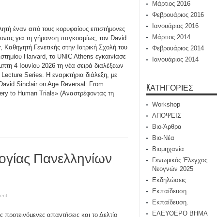
Μάρτιος 2016
Φεβρουάριος 2016
Ιανουάριος 2016
λητή έναν από τους κορυφαίους επιστήμονες
Μάρτιος 2014
ευνας για τη γήρανση παγκοσμίως, τον David
ir, Καθηγητή Γενετικής στην Ιατρική Σχολή του
Φεβρουάριος 2014
στημίου Harvard, το UNIC Athens εγκαινίασε
Ιανουάριος 2014
μπτη 4 Ιουνίου 2026 τη νέα σειρά διαλέξεων
 Lecture Series. Η εναρκτήρια διάλεξη, με
«David Sinclair on Age Reversal: From
KΑΤΗΓΟΡΊΕΣ
ery to Human Trials» (Αναστρέφοντας τη
Workshop
ΑΠΟΨΕΙΣ
Βιο-Άρθρα
Βιο-Νέα
Βιομηχανία
ογίας Πανελληνίων
Γενωμικός Έλεγχος
Νεογνών 2025
Εκδηλώσεις
Εκπαίδευση
ent
Εκπαίδευση.
ΕΛΕΥΘΕΡΟ ΒΗΜΑ
τις προτεινόμενες απαντήσεις και το Δελτίο