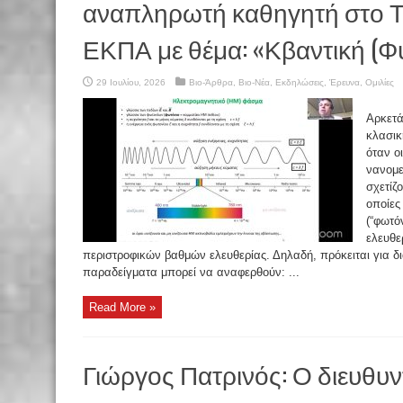
αναπληρωτή καθηγητή στο Τ
ΕΚΠΑ με θέμα: «Κβαντική (Φυ
29 Ιουλίου, 2026
Βιο-Άρθρα
,
Βιο-Νέα
,
Εκδηλώσεις
,
Έρευνα
,
Ομιλίες
Αρκετά
κλασικ
όταν ο
νανομε
σχετίζ
οποίες
(“φωτό
ελευθε
περιστροφικών βαθμών ελευθερίας. Δηλαδή, πρόκειται για δια
παραδείγματα μπορεί να αναφερθούν: ...
Read More »
Γιώργος Πατρινός: Ο διευθυν