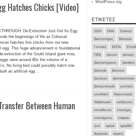
WordPress.org
gg Hatches Chicks [Video]
ΕΤΙΚΈΤΕΣ
HROUGH: De-Extinction Just Got Its Egg
2024
DNA
Science
side the beginnings of life as Colossal
Βιοεπιστήμες
Βιολογία
ences hatches live chicks from our new
Γενετική
ΕΚΠΑ
Ελλάδ
ial egg. This huge advancement is foundational
de-extinction of the South Island giant moa,
ΠΕΒ
έρευνα
αλλαγή
eggs were around 80x the volume of a
βιοεπιστημονες
βιοηθική
’s. No living bird could possibly hatch one.
βιολογία
βιολογοι
uilt an artificial egg ...
βιολόγος
βιοποικιλότητα
βιοτεχνολογία
γενετική
γονιδιακή
διαγωνισμός
 Transfer Between Human
διαδικτυακό
εκδήλωση
εκπαίδευση
επιστήμη
επιστήμονες
εταιρεία
ζωή
ημέρα
ημερίδα
θεραπεία
ιατρική