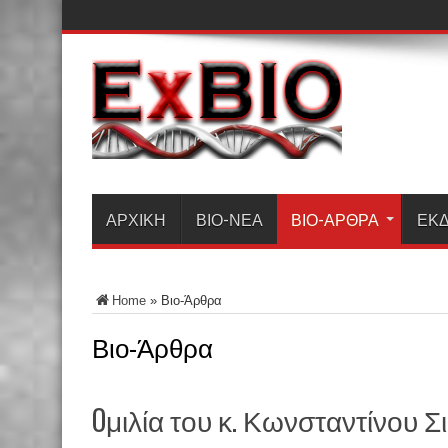
ΑΡΧΙΚΗ
ΒΙΟ-ΝΈΑ
ΒΙΟ-ΆΡΘΡΑ
ΕΚΔ
Home
»
Βιο-Άρθρα
Βιο-Άρθρα
Oμιλία του κ. Κωνσταντίνου Σ