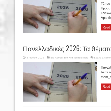
Τύπου 
Προσαν
Γενικώ
Apant
Read 
Πανελλαδικές 2026: Τα θέματ
3 Ιουνίου, 2026
Βιο-Άρθρα
,
Βιο-Νέα
,
Εκπαίδευση
Leave a comm
Πανελλ
Δείτε 
them_b
Read 