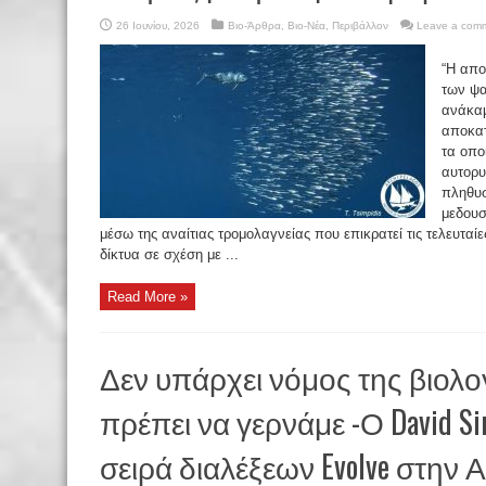
26 Ιουνίου, 2026
Βιο-Άρθρα
,
Βιο-Νέα
,
Περιβάλλον
Leave a com
“Η απο
των ψα
ανάκαμ
αποκατ
τα οπο
αυτορυ
πληθυσ
μεδουσ
μέσω της αναίτιας τρομολαγνείας που επικρατεί τις τελευτα
δίκτυα σε σχέση με ...
Read More »
Δεν υπάρχει νόμος της βιολογ
πρέπει να γερνάμε -Ο David Sin
σειρά διαλέξεων Evolve στην 