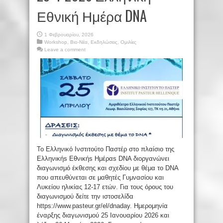
Εθνική Ημέρα DNA
1 Φεβρουαρίου, 2026
Workshop
,
Βιο-Νέα
,
Εκδηλώσεις
,
Ομιλίες
Leave a comment
To Ελληνικό Ινστιτούτο Παστέρ στο πλαίσιο της
Ελληνικήs Εθνικήs Ημέραs DNA διοργανώνει
διαγωνισμό έκθεσης και σχεδίου με θέμα το DNA
που απευθύνεται σε μαθητές Γυμνασίου και
Λυκείου ηλικίας 12-17 ετών. Για τους όρους του
διαγωνισμού δείτε την ιστοσελίδα
https://www.pasteur.gr/el/dnaday. Ημερομηνία
έναρξης διαγωνισμού 25 Iανουαρίου 2026 και