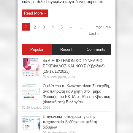
ετών με τίτλο Παγωμένα αυγά δεινοσαύρου σε ...
Read More »
1
2
3
4
5
»
...
Page 1 of 6
Last »
Popular
Recent
Comments
4ο ΔΙΕΠΙΣΤΗΜΟΝΙΚΟ ΣΥΝΕΔΡΙΟ
ΕΓΚΕΦΑΛΟΣ ΚΑΙ ΝΟΥΣ (Υβριδικό)
[15-17/12/2023)
9 Δεκεμβρίου, 2023
Oμιλία του κ. Κωνσταντίνου Σιμσερίδη,
αναπληρωτή καθηγητή στο Τμήμα
Φυσικής του ΕΚΠΑ με θέμα: «Κβαντική
(Φυσική στη) Βιολογία»
29 Ιουλίου, 2026
Επιγενετική υπογραφή για την
παχυσαρκία βρέθηκε σε μελέτη
διδύμων
24 Νοεμβρίου, 2023