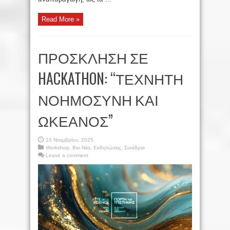
Read More »
ΠΡΟΣΚΛΗΣΗ ΣΕ
HACKATHON: “ΤΕΧΝΗΤΗ
ΝΟΗΜΟΣΥΝΗ ΚΑΙ
ΩΚΕΑΝΟΣ”
10 Νοεμβρίου, 2025
Workshop
,
Βιο-Νέα
,
Εκδηλώσεις
,
Συνέδρια
Leave a comment