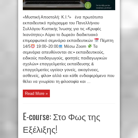
«Μυστική Αποστολή: Κ.Ι.²» ένα πρωτότυπο
εκπαιδευτικό πρόγραμμα του Πανελλήνιου
Συλλόγου Κυστικής Ίνωσης για τις «Κρυφές
Ικανότητες» Αύριο το δωρεάν διαδικτυακό
επιμορφωτικό σεμινάριο εκπαιδευτικών
Πέμπτη
14/5
19:00–20:00
Μέσω Zoom
Τα
σεμινάρια απευθύνονται σε:• εκπαιδευτικούς,
ειδικούς παιδαγωγούς, φοιτητές παιδαγωγικών
σχολών• επαγγελματίες εκπαίδευσης &
επαγγελματίες υγείας• γονείς, οικογένειες,
ασθενείς, φίλοι• αλλά και κάθε ενδιαφερόμενο που
θέλει να γνωρίσει τη φιλοσοφία και ...
Read More »
E-course: Στο Φως της
Εξέλιξης!