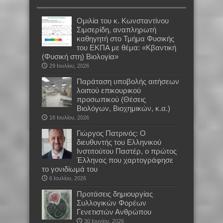
Oμιλία του κ. Κωνσταντίνου
Σιμσερίδη, αναπληρωτή
καθηγητή στο Τμήμα Φυσικής
του ΕΚΠΑ με θέμα: «Κβαντική
(Φυσική στη) Βιολογία»
29 Ιουλίου, 2026
Παράταση υποβολής αιτήσεων
λοιπού επικουρικού
προσωπικού (Θέσεις
Βιολόγων, Βιοχημικών, κ.α.)
18 Ιουλίου, 2026
Γιώργος Πατρινός: Ο
διευθυντής του Ελληνικού
Ινστιτούτου Παστέρ, ο πρώτος
Έλληνας που χαρτογράφησε
το γονιδίωμά του
6 Ιουλίου, 2026
Προτάσεις δημιουργίας
Συλλογικών Φορέων
Γενετιστών Ανθρώπου
30 Ιουνίου, 2026