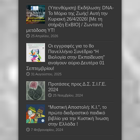
(Υπενθύμιση) Εκδήλωση: DNA-
Το Μόριο της Ζωής! Aυτή την
Κυριακή 26/4/2026! [Με τη
στήριξη ExBIO] / Ζωντανή
μετάδοση YT!
25 Απριλίου, 2026
Οι εγγραφές για το 8ο
Πανελλήνιο Συνέδριο “Η
Βιολογία στην Εκπαίδευση”
ανοίγουν αύριο Δευτέρα 01
Σεπτεμβρίου!
31 Αυγούστου, 2025
Προτάσεις προς Δ.Σ. Σ.Ι.Γ.Ε.
2024
25 Νοεμβρίου, 2024
“Μυστική Αποστολή: Κ.Ι.”, το
πρώτο διαδραστικό παιδικό
βιβλίο για την Κυστική Ίνωση
στην Ελλάδα !
7 Φεβρουαρίου, 2024