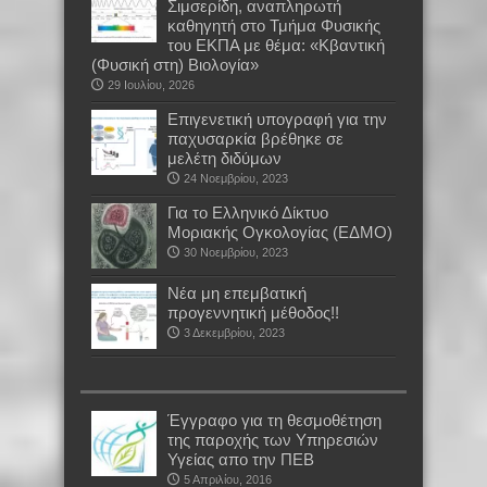
Σιμσερίδη, αναπληρωτή
καθηγητή στο Τμήμα Φυσικής
του ΕΚΠΑ με θέμα: «Κβαντική
(Φυσική στη) Βιολογία»
29 Ιουλίου, 2026
Επιγενετική υπογραφή για την
παχυσαρκία βρέθηκε σε
μελέτη διδύμων
24 Νοεμβρίου, 2023
Για το Ελληνικό Δίκτυο
Μοριακής Ογκολογίας (ΕΔΜΟ)
30 Νοεμβρίου, 2023
Νέα μη επεμβατική
προγεννητική μέθοδος!!
3 Δεκεμβρίου, 2023
Έγγραφο για τη θεσμοθέτηση
της παροχής των Υπηρεσιών
Υγείας απο την ΠΕΒ
5 Απριλίου, 2016