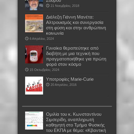
Ζούρου
21 Νοεμβρίου, 2018
Διάλεξη Γιάννη Μανέτα:
Αλτρουισμός και συνεργασία
στη φύση και στην ανθρώπινη
κοινωνία
6 Απριλίου, 2024
Γυναίκα θεραπεύτηκε από
διαβήτη με μια τεχνική που
πραγματοποιήθηκε για πρώτη
φορά στον κόσμο
15 Οκτωβρίου, 2024
Υποτροφίες Marie-Curie
20 Απριλίου, 2016
Oμιλία του κ. Κωνσταντίνου
Σιμσερίδη, αναπληρωτή
καθηγητή στο Τμήμα Φυσικής
του ΕΚΠΑ με θέμα: «Κβαντική