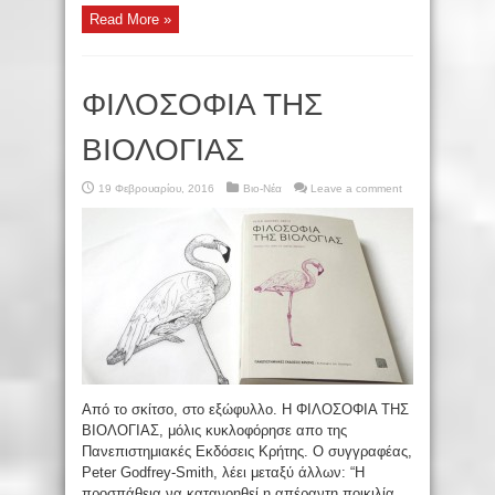
Read More »
ΦΙΛΟΣΟΦΙΑ ΤΗΣ
ΒΙΟΛΟΓΙΑΣ
19 Φεβρουαρίου, 2016
Βιο-Νέα
Leave a comment
Από το σκίτσο, στο εξώφυλλο. Η ΦΙΛΟΣΟΦΙΑ ΤΗΣ
ΒΙΟΛΟΓΙΑΣ, μόλις κυκλοφόρησε απο της
Πανεπιστημιακές Εκδόσεις Κρήτης. Ο συγγραφέας,
Peter Godfrey-Smith, λέει μεταξύ άλλων: “Η
προσπάθεια να κατανοηθεί η απέραντη ποικιλία