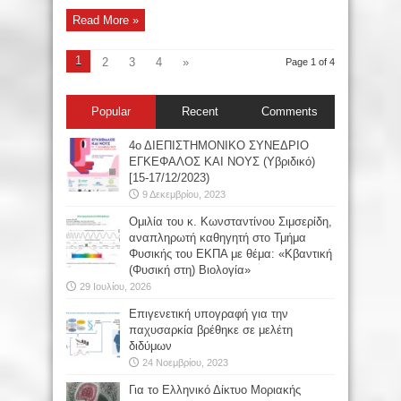
Read More »
1
2
3
4
»
Page 1 of 4
Popular
Recent
Comments
4ο ΔΙΕΠΙΣΤΗΜΟΝΙΚΟ ΣΥΝΕΔΡΙΟ
ΕΓΚΕΦΑΛΟΣ ΚΑΙ ΝΟΥΣ (Υβριδικό)
[15-17/12/2023)
9 Δεκεμβρίου, 2023
Oμιλία του κ. Κωνσταντίνου Σιμσερίδη,
αναπληρωτή καθηγητή στο Τμήμα
Φυσικής του ΕΚΠΑ με θέμα: «Κβαντική
(Φυσική στη) Βιολογία»
29 Ιουλίου, 2026
Επιγενετική υπογραφή για την
παχυσαρκία βρέθηκε σε μελέτη
διδύμων
24 Νοεμβρίου, 2023
Για το Ελληνικό Δίκτυο Μοριακής