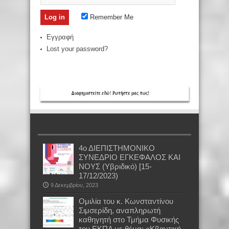
Remember Me
Εγγραφή
Lost your password?
4ο ΔΙΕΠΙΣΤΗΜΟΝΙΚΟ
ΣΥΝΕΔΡΙΟ ΕΓΚΕΦΑΛΟΣ ΚΑΙ
ΝΟΥΣ (Υβριδικό) [15-
17/12/2023)
9 Δεκεμβρίου, 2023
Oμιλία του κ. Κωνσταντίνου
Σιμσερίδη, αναπληρωτή
καθηγητή στο Τμήμα Φυσικής
του ΕΚΠΑ με θέμα: «Κβαντική