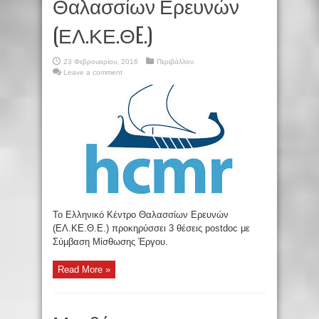
Θαλασσίων Ερευνών
(ΕΛ.ΚΕ.ΘE.)
23 Φεβρουαρίου, 2016
Περιβάλλον.
Leave a comment
To Ελληνικό Κέντρο Θαλασσίων Ερευνών
(ΕΛ.ΚΕ.Θ.Ε.) προκηρύσσει 3 θέσεις postdoc με
Σύμβαση Μίσθωσης Έργου.
Read More »