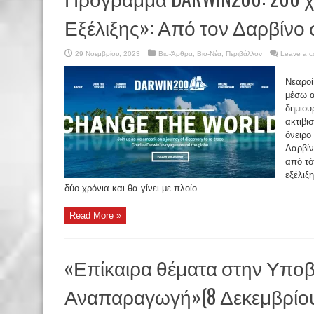
Εξέλιξης»: Από τον Δαρβίνο 
29 Νοεμβρίου, 2023
Βιο-Άρθρα
,
Βιο-Νέα
,
Περιβάλλον
Leave a 
Νεαροί
μέσω α
δημιου
ακτιβι
όνειρο
Δαρβίν
από τό
εξέλιξ
δύο χρόνια και θα γίνει με πλοίο. ...
Read More »
«Επίκαιρα θέματα στην Υπο
Αναπαραγωγή»(8 Δεκεμβρίου