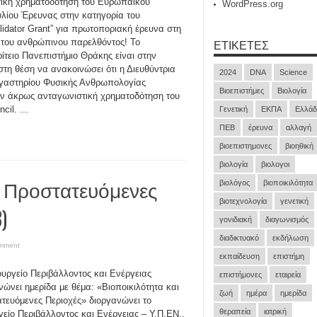
ική χρηματοδότηση του Ευρωπαϊκού
WordPress.org
λίου Έρευνας στην κατηγορία του
lidator Grant” για πρωτοποριακή έρευνα στη
ΕΤΙΚΈΤΕΣ
 του ανθρώπινου παρελθόντος! Το
ίτειο Πανεπιστήμιο Θράκης είναι στην
στη θέση να ανακοινώσει ότι η Διευθύντρια
2024
DNA
Science
γαστηρίου Φυσικής Ανθρωπολογίας
Βιοεπιστήμες
Βιολογία
ην άκρως ανταγωνιστική χρηματοδότηση του
il. ...
Γενετική
ΕΚΠΑ
Ελλάδ
ΠΕΒ
έρευνα
αλλαγή
βιοεπιστημονες
βιοηθική
βιολογία
βιολογοι
ι Προστατευόμενες
βιολόγος
βιοποικιλότητα
βιοτεχνολογία
γενετική
)
γονιδιακή
διαγωνισμός
διαδικτυακό
εκδήλωση
omment
εκπαίδευση
επιστήμη
υργείο Περιβάλλοντος και Ενέργειας
επιστήμονες
εταιρεία
νώνει ημερίδα με θέμα: «Βιοποικιλότητα και
ζωή
ημέρα
ημερίδα
τευόμενες Περιοχές» διοργανώνει το
θεραπεία
ιατρική
είο Περιβάλλοντος και Ενέργειας – Υ.Π.ΕΝ.,