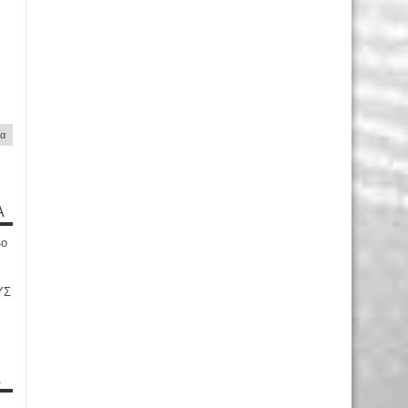
ία
Α
4ο
ΥΣ
Α