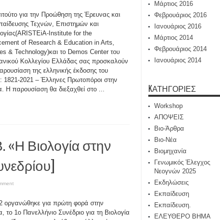
Μάρτιος 2016
τιτούτο για την Προώθηση της Έρευνας και
Φεβρουάριος 2016
παίδευσης Τεχνών, Επιστημών και
Ιανουάριος 2016
ογίας(ARISTEiA-Institute for the
Μάρτιος 2014
ement of Research & Education in Arts,
Φεβρουάριος 2014
es & Technology)και το Demos Center του
Ιανουάριος 2014
ανικού Κολλεγίου Ελλάδας σας προσκαλούν
αρουσίαση της ελληνικής έκδοσης του
υ: 1821-2021 – Έλληνες Πρωτοπόροι στην
KΑΤΗΓΟΡΊΕΣ
α. Η παρουσίαση θα διεξαχθεί στο ...
Workshop
ΑΠΟΨΕΙΣ
Βιο-Άρθρα
. «Η Βιολογία στην
Βιο-Νέα
Βιομηχανία
νεδρίου]
Γενωμικός Έλεγχος
Νεογνών 2025
Εκδηλώσεις
omment
Εκπαίδευση
2 οργανώθηκε για πρώτη φορά στην
Εκπαίδευση.
, το 1ο Πανελλήνιο Συνέδριο για τη Βιολογία
ΕΛΕΥΘΕΡΟ ΒΗΜΑ