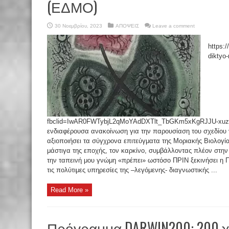
(ΕΔΜΟ)
30 Νοεμβρίου, 2023
ΑΠΟΨΕΙΣ
Leave a comment
https:/
diktyo
fbclid=IwAR0FWTybjL2qMoYAdDXTlt_TbGKm5xKgRJJU-xuzg
ενδιαφέρουσα ανακοίνωση για την παρουσίαση του σχεδίου
αξιοποιήσει τα σύγχρονα επιτεύγματα της Μοριακής Βιολογί
μάστιγα της εποχής, τον καρκίνο, συμβάλλοντας πλέον στη
την ταπεινή μου γνώμη «πρέπει» ωστόσο ΠΡΙΝ ξεκινήσει η 
τις πολύτιμες υπηρεσίες της –λεγόμενης- διαγνωστικής ...
Read More »
Πρόγραμμα DARWIN200: 200 χ