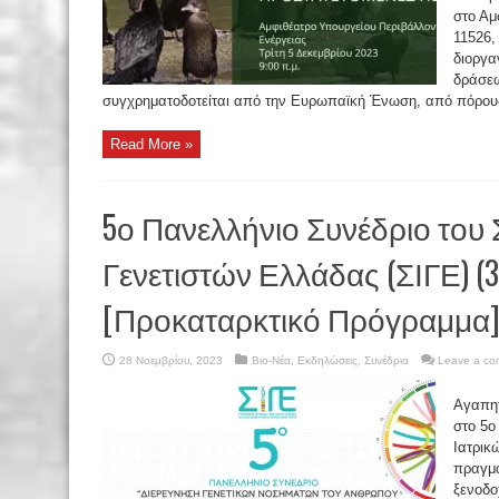
στο Αμ
11526,
διοργα
δράσεω
συγχρηματοδοτείται από την Ευρωπαϊκή Ένωση, από πόρους
Read More »
5ο Πανελλήνιο Συνέδριο του
Γενετιστών Ελλάδας (ΣΙΓΕ) (
[Προκαταρκτικό Πρόγραμμα
28 Νοεμβρίου, 2023
Βιο-Νέα
,
Εκδηλώσεις
,
Συνέδρια
Leave a c
Αγαπητ
στο 5ο
Ιατρικ
πραγμα
ξενοδο