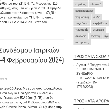
φιθέατρο του Υ.Π.ΕΝ. (Λ. Μεσογείων 119,
καρκίνος
κλιματική
 Αθήνα), στις 5 Δεκεμβρίου 2023. Η Ημερίδα
μεταδιδάκτορας
νώνεται στο πλαίσιο του έργου: «Σχέδιο
ν επικοινωνίας του ΥΠΕΝ», το οποίο
νοημοσύνη
ομιλία
 του ΕΣΠΑ 2014-2020, μέσω του ...
παγκόσμια
περιβάλλον
προστασία
σεμινάριο
συνέδριο
τεχνητή
υγε
υποτροφιες
 Συνδέσμου Ιατρικών
ΠΡΌΣΦΑΤΑ ΣΧΌΛΙ
3-4 Φεβρουαρίου 2024)
Αγγελική Τσέργα
στο
]
ΔΙΕΠΙΣΤΗΜΟΝΙΚΟ
ΣΥΝΕΔΡΙΟ
ΕΓΚΕΦΑΛΟΣ ΚΑΙ ΝΟ
omment
(Υβριδικό) [15-
17/12/2023)
οί Συνάδελφοι, Με χαρά σας προσκαλούμε
 Πανελλήνιο Συνέδριο του Συνδέσμου
ών Γενετιστών Ελλάδας (ΣΙΓΕ) που θα
ΠΡΌΣΦΑΤΑ ΆΡΘΡ
τοποιηθεί, στις 3-4 Φεβρουαρίου 2024 στο
χείο Crowne Plaza, Αθήνα. Οι εξελίξεις στην