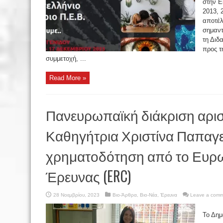
στην Ε
2013, 
αποτέλ
σημαντ
τη Διδ
προς τ
συμμετοχή, ...
Read More »
Πανευρωπαϊκή διάκριση αρισ
Καθηγήτρια Χριστίνα Παπα
χρηματοδότηση από το Ευρ
Έρευνας (ERC)
28 Νοεμβρίου, 2023
Βιο-Άρθρα
,
Βιο-Νέα
,
Έρευνα
Leave a com
Το Δημ