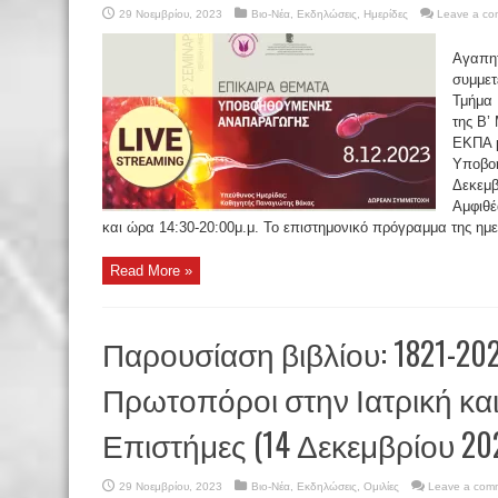
29 Νοεμβρίου, 2023
Βιο-Νέα
,
Εκδηλώσεις
,
Ημερίδες
Leave a c
Αγαπητ
συμμετ
Τμήμα
της Β’
ΕΚΠΑ μ
Υποβο
Δεκεμβ
Αμφιθέ
και ώρα 14:30-20:00μ.μ. Το επιστημονικό πρόγραμμα της ημερ
Read More »
Παρουσίαση βιβλίου: 1821-20
Πρωτοπόροι στην Ιατρική και 
Επιστήμες (14 Δεκεμβρίου 20
29 Νοεμβρίου, 2023
Βιο-Νέα
,
Εκδηλώσεις
,
Ομιλίες
Leave a com