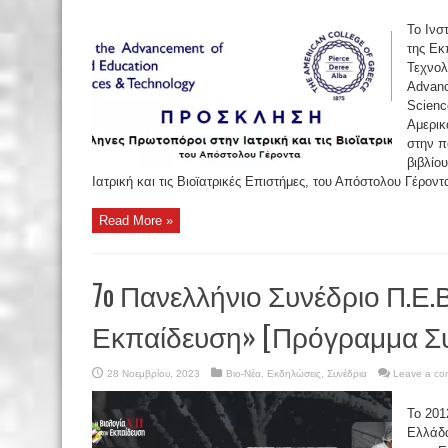
Το Ινσ
της Εκ
Τεχνολ
Advanc
Scienc
Αμερικ
στην π
βιβλίο
Ιατρική και τις Βιοϊατρικές Επιστήμες, του Απόστολου Γέροντ
Read More »
7o Πανελλήνιο Συνέδριο Π.Ε.Β
Εκπαίδευση» [Πρόγραμμα Συ
28 Νοεμβρίου, 2023
Βιο-Νέα
,
Εκδηλώσεις
,
Συνέδρια
Leave a c
Το 201
Ελλάδα