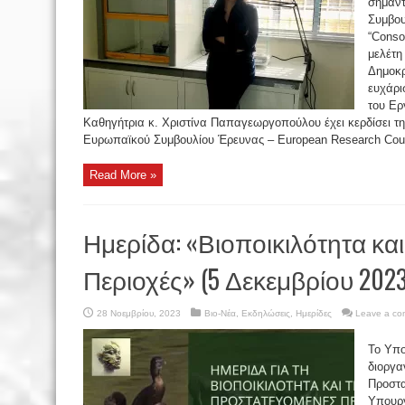
σημαντ
Συμβου
“Conso
μελέτη
Δημοκρ
ευχάρι
του Ερ
Καθηγήτρια κ. Χριστίνα Παπαγεωργοπούλου έχει κερδίσει τ
Ευρωπαϊκού Συμβουλίου Έρευνας – European Research Counc
Read More »
Ημερίδα: «Βιοποικιλότητα κα
Περιοχές» (5 Δεκεμβρίου 2023
28 Νοεμβρίου, 2023
Βιο-Νέα
,
Εκδηλώσεις
,
Ημερίδες
Leave a c
Το Υπο
διοργα
Προστα
Υπουργ