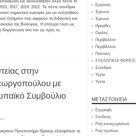
κπαίδευση και ακολούθησαν άλλα πέντε το
Εργασία
2015, 2017, 2019, 2022. Τα πέντε συνέδρια
Έρευνα
εσαν σημαντική ευκαιρία για να συζητηθούν
ικά ζητήματα που αφορούν τη Διδακτική και
Έρευνα
ασκαλία της Βιολογίας. Η επιτυχία τόσο ως
Ημερίδες
η διοργάνωση όσο και ως προς τη
Ομιλίες
Περιβάλλον
Περιβάλλον.
Πολιτική
ΣΥΛΛΟΓΙΚΟΙ ΦΟΡΕΙΣ
τείας στην
Συνέδρια
Υγεία
γεωργοπούλου με
Υγεία.
ωπαϊκό Συμβούλιο
ΜΕΤΑΣΤΟΙΧΕΊΑ
Εγγραφή
Σύνδεση
ment
Ροή καταχωρίσεων
Ροή σχολίων
οκρίτειο Πανεπιστήμιο Θράκης εξασφάλισε τη