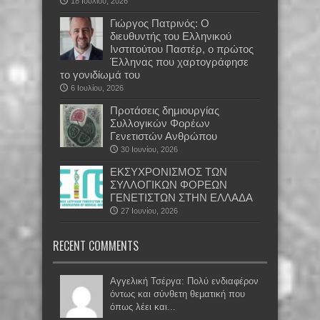
18 Ιουλίου, 2026
Γιώργος Πατρινός: Ο
διευθυντής του Ελληνικού
Ινστιτούτου Παστέρ, ο πρώτος
Έλληνας που χαρτογράφησε
το γονιδίωμά του
6 Ιουλίου, 2026
Προτάσεις δημιουργίας
Συλλογικών Φορέων
Γενετιστών Ανθρώπου
30 Ιουνίου, 2026
EKΣΥΧΡΟΝΙΣΜΟΣ ΤΩΝ
ΣΥΛΛΟΓΙΚΩΝ ΦΟΡΕΩΝ
ΓΕΝΕΤΙΣΤΩΝ ΣΤΗΝ ΕΛΛΑΔΑ
27 Ιουνίου, 2026
RECENT COMMENTS
Αγγελική Τσέργα: Πολύ ενδιαφέρον
όντως και σύνθετη θεματική που
όπως λέει και...