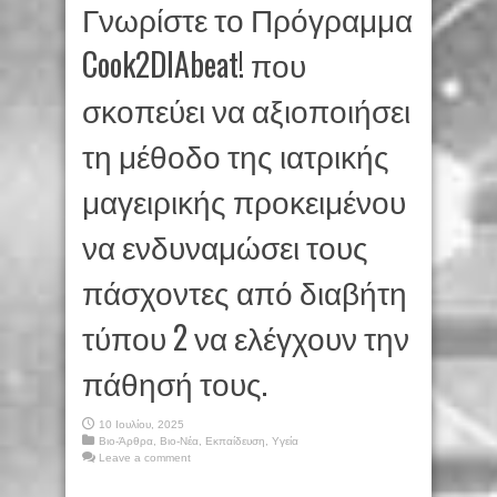
Γνωρίστε το Πρόγραμμα
Cook2DIAbeat! που
σκοπεύει να αξιοποιήσει
τη μέθοδο της ιατρικής
μαγειρικής προκειμένου
να ενδυναμώσει τους
πάσχοντες από διαβήτη
τύπου 2 να ελέγχουν την
πάθησή τους.
10 Ιουλίου, 2025
Βιο-Άρθρα
,
Βιο-Νέα
,
Εκπαίδευση
,
Υγεία
Leave a comment