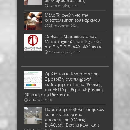
οδοντόβουρτσες μας
17 Οκτωβρίου, 2024
Mέλι: Τα οφέλη για την
καταπολέμηση του καρκίνου
25 Ιανουαρίου, 2024
19 θέσεις Μεταδιδακτόρων,
Μεταπτυχιακών και Τεχνικών
στο Ε.ΚΕ.Β.Ε. «Αλ. Φλέμιγκ»
22 Σεπτεμβρίου, 2017
Oμιλία του κ. Κωνσταντίνου
Σιμσερίδη, αναπληρωτή
καθηγητή στο Τμήμα Φυσικής
του ΕΚΠΑ με θέμα: «Κβαντική
(Φυσική στη) Βιολογία»
29 Ιουλίου, 2026
Παράταση υποβολής αιτήσεων
λοιπού επικουρικού
προσωπικού (Θέσεις
Βιολόγων, Βιοχημικών, κ.α.)