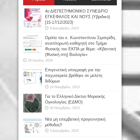
4ο ΔΙΕΠΙΣΤΗΜΟΝΙΚΟ ΣΥΝΕΔΡΙΟ
ΕΓΚΕΦΑΛΟΣ ΚΑΙ ΝΟΥΣ (Υβριδικό)
[15-17/12/2023)
9 Δεκεμβρίου, 2023
Oμιλία του κ. Κωνσταντίνου Σιμσερίδη,
αναπληρωτή καθηγητή στο Τμήμα
Φυσικής του ΕΚΠΑ με θέμα: «Κβαντική
(Φυσική στη) Βιολογία»
29 Ιουλίου, 2026
Επιγενετική υπογραφή για την
παχυσαρκία βρέθηκε σε μελέτη
διδύμων
24 Νοεμβρίου, 2023
Για το Ελληνικό Δίκτυο Μοριακής
Ογκολογίας (ΕΔΜΟ)
30 Νοεμβρίου, 2023
Νέα μη επεμβατική προγεννητική
μέθοδος!!
3 Δεκεμβρίου, 2023