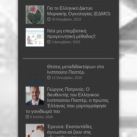
Για το Ελληνικό Δίκτυο
Μοριακής Ογκολογίας (ΕΔΜΟ)
30 Νοεμβρίου, 2023
Νέα μη επεμβατική
προγεννητική μέθοδος!!
3 Δεκεμβρίου, 2023
Θέσεις μεταδιδακτόρων στο
Ινστιτούτο Παστέρ.
13 Οκτωβρίου, 2016
Γιώργος Πατρινός: Ο
διευθυντής του Ελληνικού
Ινστιτούτου Παστέρ, ο πρώτος
Έλληνας που χαρτογράφησε
το γονιδίωμά του
6 Ιουλίου, 2026
Έρευνα: Εκατοντάδες
άγνωστοι ιοί ζουν στις