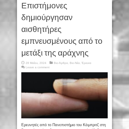
Επιστήμονες
δημιούργησαν
αισθητήρες
εμπνευσμένους από το
μετάξι της αράχνης
28 Μαΐου, 2024
Βιο-Άρθρα
,
Βιο-Νέα
,
Έρευνα
Leave a comment
Ερευνητές από το Πανεπιστήμιο του Κέιμπριτζ στη