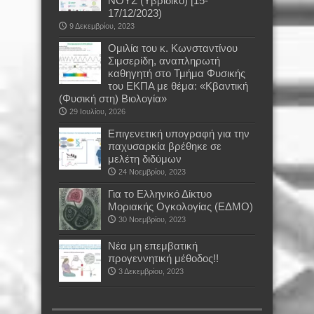
ΝΟΥΣ (Υβριδικό) [15-
17/12/2023)
9 Δεκεμβρίου, 2023
Oμιλία του κ. Κωνσταντίνου
Σιμσερίδη, αναπληρωτή
καθηγητή στο Τμήμα Φυσικής
του ΕΚΠΑ με θέμα: «Κβαντική
(Φυσική στη) Βιολογία»
29 Ιουλίου, 2026
Επιγενετική υπογραφή για την
παχυσαρκία βρέθηκε σε
μελέτη διδύμων
24 Νοεμβρίου, 2023
Για το Ελληνικό Δίκτυο
Μοριακής Ογκολογίας (ΕΔΜΟ)
30 Νοεμβρίου, 2023
Νέα μη επεμβατική
προγεννητική μέθοδος!!
3 Δεκεμβρίου, 2023