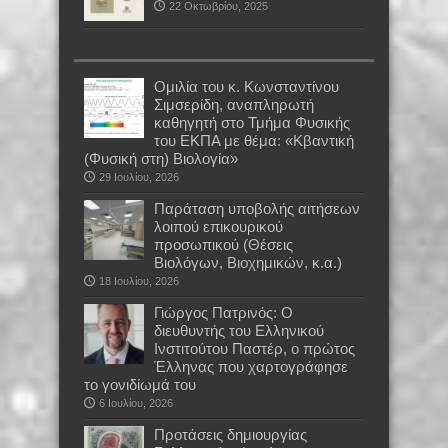
22 Οκτωβρίου, 2025
Oμιλία του κ. Κωνσταντίνου
Σιμσερίδη, αναπληρωτή
καθηγητή στο Τμήμα Φυσικής
του ΕΚΠΑ με θέμα: «Κβαντική
(Φυσική στη) Βιολογία»
29 Ιουλίου, 2026
Παράταση υποβολής αιτήσεων
λοιπού επικουρικού
προσωπικού (Θέσεις
Βιολόγων, Βιοχημικών, κ.α.)
18 Ιουλίου, 2026
Γιώργος Πατρινός: Ο
διευθυντής του Ελληνικού
Ινστιτούτου Παστέρ, ο πρώτος
Έλληνας που χαρτογράφησε
το γονιδίωμά του
6 Ιουλίου, 2026
Προτάσεις δημιουργίας