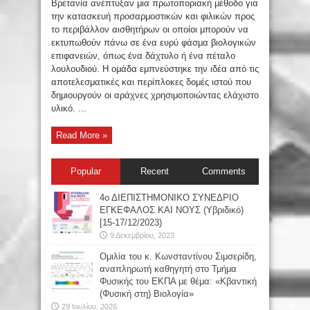
Βρετανία ανέπτυξαν μια πρωτοποριακή μέθοδο για
την κατασκευή προσαρμοστικών και φιλικών προς
το περιβάλλον αισθητήρων οι οποίοι μπορούν να
εκτυπωθούν πάνω σε ένα ευρύ φάσμα βιολογικών
επιφανειών, όπως ένα δάχτυλο ή ένα πέταλο
λουλουδιού. Η ομάδα εμπνεύστηκε την ιδέα από τις
αποτελεσματικές και περίπλοκες δομές ιστού που
δημιουργούν οι αράχνες χρησιμοποιώντας ελάχιστο
υλικό. ...
Read More »
Popular
Recent
Comments
4ο ΔΙΕΠΙΣΤΗΜΟΝΙΚΟ ΣΥΝΕΔΡΙΟ
ΕΓΚΕΦΑΛΟΣ ΚΑΙ ΝΟΥΣ (Υβριδικό)
[15-17/12/2023)
9 Δεκεμβρίου, 2023
Oμιλία του κ. Κωνσταντίνου Σιμσερίδη,
αναπληρωτή καθηγητή στο Τμήμα
Φυσικής του ΕΚΠΑ με θέμα: «Κβαντική
(Φυσική στη) Βιολογία»
29 Ιουλίου, 2026