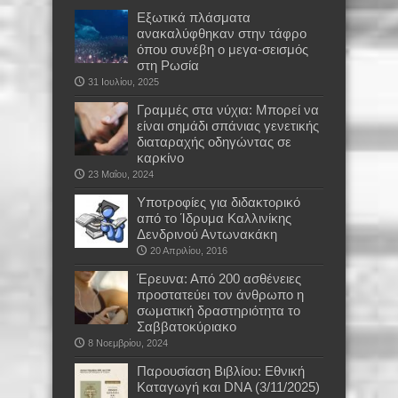
Εξωτικά πλάσματα
ανακαλύφθηκαν στην τάφρο
όπου συνέβη ο μεγα-σεισμός
στη Ρωσία
31 Ιουλίου, 2025
Γραμμές στα νύχια: Μπορεί να
είναι σημάδι σπάνιας γενετικής
διαταραχής οδηγώντας σε
καρκίνο
23 Μαΐου, 2024
Υποτροφίες για διδακτορικό
από το Ίδρυμα Καλλινίκης
Δενδρινού Αντωνακάκη
20 Απριλίου, 2016
Έρευνα: Από 200 ασθένειες
προστατεύει τον άνθρωπο η
σωματική δραστηριότητα το
Σαββατοκύριακο
8 Νοεμβρίου, 2024
Παρουσίαση Βιβλίου: Εθνική
Καταγωγή και DNA (3/11/2025)