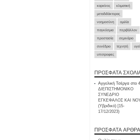
καρκίνος
κλιματική
μεταδιδάκτορας
νοημοσύνη
ομιλία
παγκόσμια
περιβάλλον
προστασία
σεμινάριο
συνέδριο
τεχνητή
υγε
υποτροφιες
ΠΡΌΣΦΑΤΑ ΣΧΌΛΙ
Αγγελική Τσέργα
στο
ΔΙΕΠΙΣΤΗΜΟΝΙΚΟ
ΣΥΝΕΔΡΙΟ
ΕΓΚΕΦΑΛΟΣ ΚΑΙ ΝΟ
(Υβριδικό) [15-
17/12/2023)
ΠΡΌΣΦΑΤΑ ΆΡΘΡ