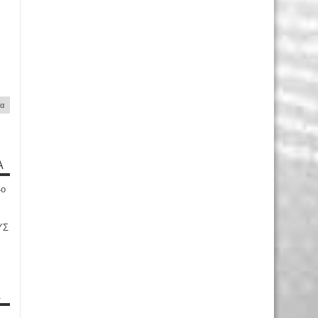
ία
Α
4ο
ΥΣ
Α