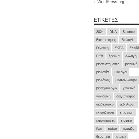
WordPress.org
ΕΤΙΚΈΤΕΣ
2024
DNA
Science
Βιοεπιστήμες
Βιολογία
Γενετική
ΕΚΠΑ
Ελλάδ
ΠΕΒ
έρευνα
αλλαγή
βιοεπιστημονες
βιοηθική
βιολογία
βιολογοι
βιολόγος
βιοποικιλότητα
βιοτεχνολογία
γενετική
γονιδιακή
διαγωνισμός
διαδικτυακό
εκδήλωση
εκπαίδευση
επιστήμη
επιστήμονες
εταιρεία
ζωή
ημέρα
ημερίδα
θεραπεία
ιατρική