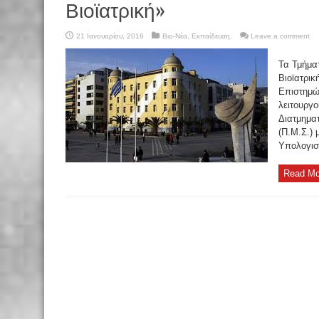
Βιοϊατρική»
21 Ιανουαρίου, 2016
Βιο-Νέα
,
Εκπαίδευση.
Leave a comment
Τα Τμήμα
Βιοϊατρικ
Επιστημώ
λειτουργ
Διατμημα
(Π.Μ.Σ.) 
Υπολογιστ
Read Mo