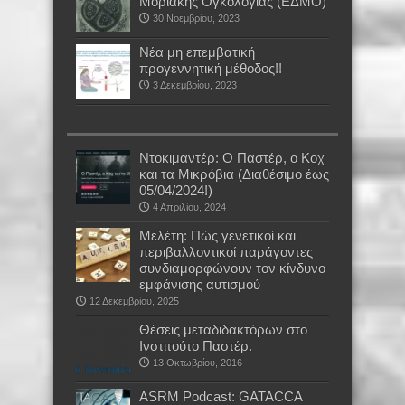
Μοριακής Ογκολογίας (ΕΔΜΟ)
30 Νοεμβρίου, 2023
Νέα μη επεμβατική
προγεννητική μέθοδος!!
3 Δεκεμβρίου, 2023
Ντοκιμαντέρ: Ο Παστέρ, ο Κοχ
και τα Μικρόβια (Διαθέσιμο έως
05/04/2024!)
4 Απριλίου, 2024
Μελέτη: Πώς γενετικοί και
περιβαλλοντικοί παράγοντες
συνδιαμορφώνουν τον κίνδυνο
εμφάνισης αυτισμού
12 Δεκεμβρίου, 2025
Θέσεις μεταδιδακτόρων στο
Ινστιτούτο Παστέρ.
13 Οκτωβρίου, 2016
ASRM Podcast: GATACCA