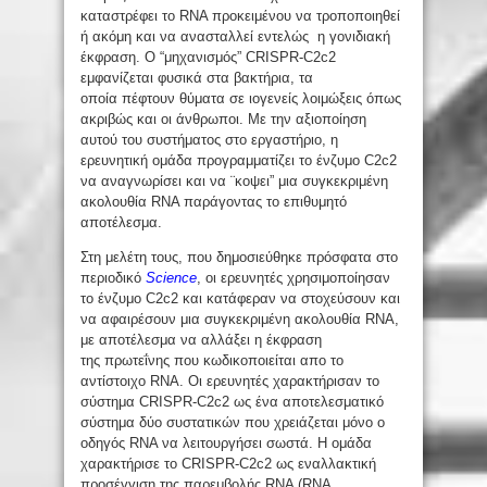
καταστρέφει το RNA προκειμένου να τροποποιηθεί
ή ακόμη και να ανασταλλεί εντελώς η γονιδιακή
έκφραση. Ο “μηχανισμός” CRISPR-C2c2
εμφανίζεται φυσικά στα βακτήρια, τα
οποία πέφτουν θύματα σε ιογενείς λοιμώξεις όπως
ακριβώς και οι άνθρωποι. Με την αξιοποίηση
αυτού του συστήματος στο εργαστήριο, η
ερευνητική ομάδα προγραμματίζει το ένζυμο C2c2
να αναγνωρίσει και να ¨κοψει” μια συγκεκριμένη
ακολουθία RNA παράγοντας το επιθυμητό
αποτέλεσμα.
Στη μελέτη τους, που δημοσιεύθηκε πρόσφατα στο
περιοδικό
Science
, οι ερευνητές χρησιμοποίησαν
το ένζυμο C2c2 και κατάφεραν να στοχεύσουν και
να αφαιρέσουν μια συγκεκριμένη ακολουθία RNA,
με αποτέλεσμα να αλλάξει η έκφραση
της πρωτεΐνης που κωδικοποιείται απο το
αντίστοιχο RNA. Οι ερευνητές χαρακτήρισαν το
σύστημα CRISPR-C2c2 ως ένα αποτελεσματικό
σύστημα δύο συστατικών που χρειάζεται μόνο ο
οδηγός RNA να λειτουργήσει σωστά. Η ομάδα
χαρακτήρισε το CRISPR-C2c2 ως εναλλακτική
προσέγγιση της παρεμβολής RNA (RNA