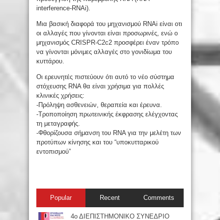
interference-RNAi).
Μια βασική διαφορά του μηχανισμού RNAi είναι οτι
οι αλλαγές που γίνονται είναι προσωρινές, ενώ ο
μηχανισμός CRISPR-C2c2 προσφέρει έναν τρόπο
να γίνονται μόνιμες αλλαγές στο γονιδίωμα του
κυττάρου.
Οι ερευνητές πιστεύουν ότι αυτό το νέο σύστημα
στόχευσης RNA θα είναι χρήσιμα για πολλές
κλινικές χρήσεις:
-Πρόληψη ασθενειών, θεραπεία και έρευνα.
-Τροποποίηση πρωτεινικής έκφρασης ελέγχοντας
τη μεταγραφής.
-Φθορίζουσα σήμανση του RNA για την μελέτη των
προτύπων κίνησης και του “υποκυτταρικού
εντοπισμού”
Popular
Recent
Comments
4ο ΔΙΕΠΙΣΤΗΜΟΝΙΚΟ ΣΥΝΕΔΡΙΟ