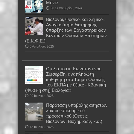
Movie
30 Σεπτεμβρίου, 2024
Βιολόγοι, Φυσικοί και Χημικοί:
Αναγκαιότητα διατήρησης
ύπαρξης των Εργαστηριακών
Κέντρων Φυσικών Επιστημών
(Ε.Κ.Φ.Ε.)
8 Απριλίου, 2025
Oμιλία του κ. Κωνσταντίνου
Σιμσερίδη, αναπληρωτή
καθηγητή στο Τμήμα Φυσικής
του ΕΚΠΑ με θέμα: «Κβαντική
(Φυσική στη) Βιολογία»
29 Ιουλίου, 2026
Παράταση υποβολής αιτήσεων
λοιπού επικουρικού
προσωπικού (Θέσεις
Βιολόγων, Βιοχημικών, κ.α.)
18 Ιουλίου, 2026