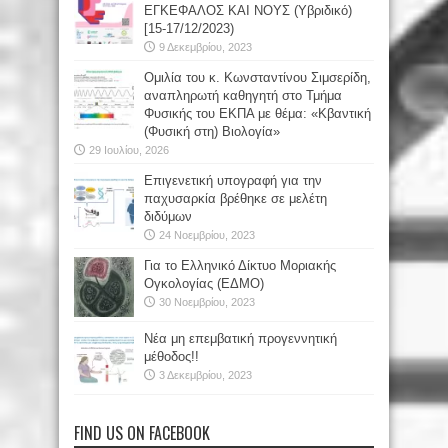
ΕΓΚΕΦΑΛΟΣ ΚΑΙ ΝΟΥΣ (Υβριδικό)
[15-17/12/2023)
9 Δεκεμβρίου, 2023
Oμιλία του κ. Κωνσταντίνου Σιμσερίδη,
αναπληρωτή καθηγητή στο Τμήμα
Φυσικής του ΕΚΠΑ με θέμα: «Κβαντική
(Φυσική στη) Βιολογία»
29 Ιουλίου, 2026
Επιγενετική υπογραφή για την
παχυσαρκία βρέθηκε σε μελέτη
διδύμων
24 Νοεμβρίου, 2023
Για το Ελληνικό Δίκτυο Μοριακής
Ογκολογίας (ΕΔΜΟ)
30 Νοεμβρίου, 2023
Νέα μη επεμβατική προγεννητική
μέθοδος!!
3 Δεκεμβρίου, 2023
FIND US ON FACEBOOK