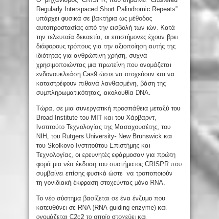
Regularly Interspaced Short Palindromic Repeats”
υπάρχει φυσικά σε βακτήρια ως μέθοδος
αυτοπροστασίας από την εισβολή των ιών. Κατά
την τελευταία δεκαετία, οι επιστήμονες έχουν βρει
διάφορους τρόπους για την αξιοποίηση αυτής της
ιδιότητας για ανθρώπινη χρήση, συχνά
χρησιμοποιώντας μια πρωτεΐνη που ονομάζεται
ενδονουκλεάση Cas9 ώστε να στοχεύουν και να
καταστρέφουν πιθανά λανθασμένη, βάση της
συμπληρωματικότητας, ακολουθία DNA.
Τώρα, σε μια συνεργατική προσπάθεια μεταξύ του
Broad Institute του ΜΙΤ και του Χάρβαρντ,
Ινστιτούτο Τεχνολογίας της Μασαχουσέτης, του
ΝΙΗ, του Rutgers University- New Brunswick και
του Skolkovo Ινστιτούτου Επιστήμης και
Τεχνολογίας, οι ερευνητές εφάρμοσαν για πρώτη
φορά μια νέα έκδοση του συστήματος CRISPR που
συμβαίνει επίσης φυσικά ώστε να τροποποιούν
τη γονιδιακή έκφραση στοχεύντας μόνο RNA.
Το νέο σύστημα βασίζεται σε ένα ένζυμο που
κατευθύνει σε RNA (RNA-guiding enzyme) και
ονομάζεται C2c2 το οποίο στοχεύει και