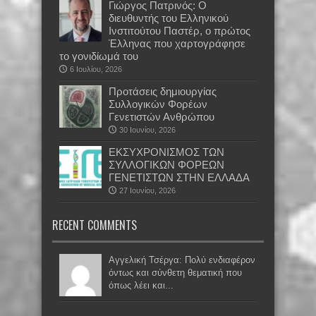
Γιώργος Πατρινός: Ο
διευθυντής του Ελληνικού
Ινστιτούτου Παστέρ, ο πρώτος
Έλληνας που χαρτογράφησε
το γονιδίωμά του
6 Ιουλίου, 2026
Προτάσεις δημιουργίας
Συλλογικών Φορέων
Γενετιστών Ανθρώπου
30 Ιουνίου, 2026
EKΣΥΧΡΟΝΙΣΜΟΣ ΤΩΝ
ΣΥΛΛΟΓΙΚΩΝ ΦΟΡΕΩΝ
ΓΕΝΕΤΙΣΤΩΝ ΣΤΗΝ ΕΛΛΑΔΑ
27 Ιουνίου, 2026
RECENT COMMENTS
Αγγελική Τσέργα: Πολύ ενδιαφέρον
όντως και σύνθετη θεματική που
όπως λέει και...