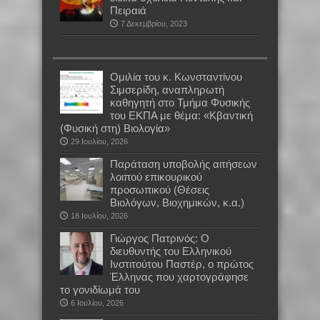
Πειραιά
7 Δεκεμβρίου, 2023
Oμιλία του κ. Κωνσταντίνου
Σιμσερίδη, αναπληρωτή
καθηγητή στο Τμήμα Φυσικής
του ΕΚΠΑ με θέμα: «Κβαντική
(Φυσική στη) Βιολογία»
29 Ιουλίου, 2026
Παράταση υποβολής αιτήσεων
λοιπού επικουρικού
προσωπικού (Θέσεις
Βιολόγων, Βιοχημικών, κ.α.)
18 Ιουλίου, 2026
Γιώργος Πατρινός: Ο
διευθυντής του Ελληνικού
Ινστιτούτου Παστέρ, ο πρώτος
Έλληνας που χαρτογράφησε
το γονιδίωμά του
6 Ιουλίου, 2026