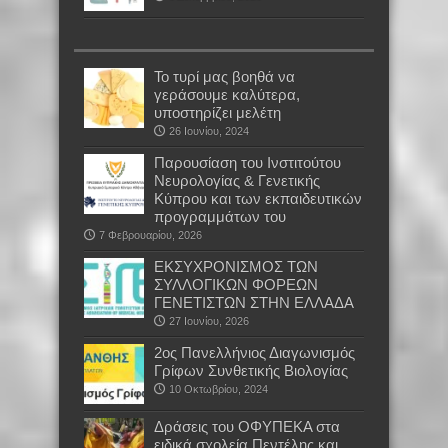
Το τυρί μας βοηθά να
γεράσουμε καλύτερα,
υποστηρίζει μελέτη
26 Ιουνίου, 2024
Παρουσίαση του Ινστιτούτου
Νευρολογίας & Γενετικής
Κύπρου και των εκπαιδευτικών
προγραμμάτων του
7 Φεβρουαρίου, 2026
EKΣΥΧΡΟΝΙΣΜΟΣ ΤΩΝ
ΣΥΛΛΟΓΙΚΩΝ ΦΟΡΕΩΝ
ΓΕΝΕΤΙΣΤΩΝ ΣΤΗΝ ΕΛΛΑΔΑ
27 Ιουνίου, 2026
2ος Πανελλήνιος Διαγωνισμός
Γρίφων Συνθετικής Βιολογίας
10 Οκτωβρίου, 2024
Δράσεις του ΟΦΥΠΕΚΑ στα
ειδικά σχολεία Πεντέλης και