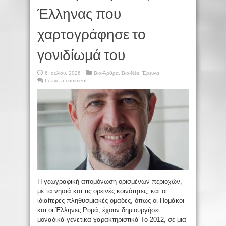
Έλληνας που
χαρτογράφησε το
γονιδίωμά του
6 Ιουλίου, 2026
Βιο-Άρθρα
,
Βιο-Νέα
,
Έρευνα
Leave a comment
Η γεωγραφική απομόνωση ορισμένων περιοχών,
με τα νησιά και τις ορεινές κοινότητες, και οι
ιδιαίτερες πληθυσμιακές ομάδες, όπως οι Πομάκοι
και οι Έλληνες Ρομά, έχουν δημιουργήσει
μοναδικά γενετικά χαρακτηριστικά Το 2012, σε μια