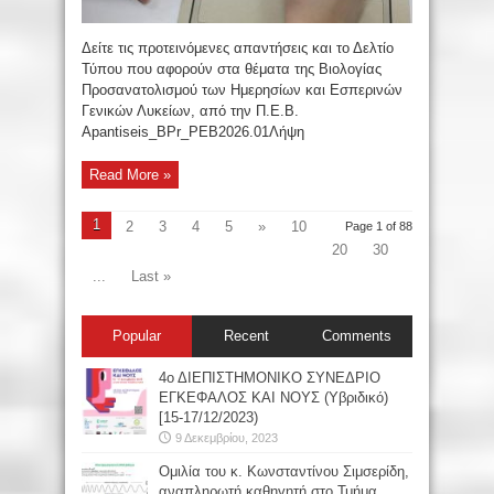
Δείτε τις προτεινόμενες απαντήσεις και το Δελτίο
Τύπου που αφορούν στα θέματα της Βιολογίας
Προσανατολισμού των Ημερησίων και Εσπερινών
Γενικών Λυκείων, από την Π.Ε.Β.
Apantiseis_BPr_PEB2026.01Λήψη
Read More »
1
2
3
4
5
»
10
Page 1 of 88
20
30
...
Last »
Popular
Recent
Comments
4ο ΔΙΕΠΙΣΤΗΜΟΝΙΚΟ ΣΥΝΕΔΡΙΟ
ΕΓΚΕΦΑΛΟΣ ΚΑΙ ΝΟΥΣ (Υβριδικό)
[15-17/12/2023)
9 Δεκεμβρίου, 2023
Oμιλία του κ. Κωνσταντίνου Σιμσερίδη,
αναπληρωτή καθηγητή στο Τμήμα