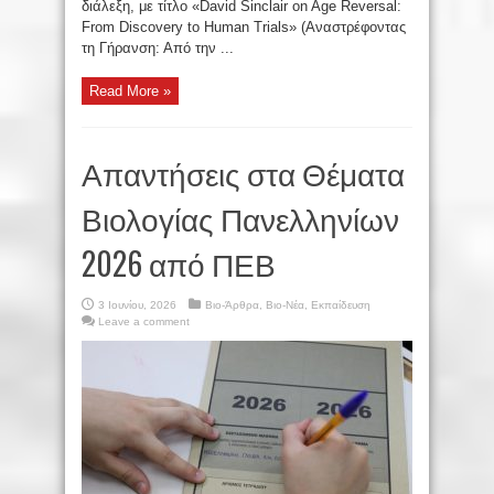
διάλεξη, με τίτλο «David Sinclair on Age Reversal:
From Discovery to Human Trials» (Αναστρέφοντας
τη Γήρανση: Από την ...
Read More »
Απαντήσεις στα Θέματα
Βιολογίας Πανελληνίων
2026 από ΠΕΒ
3 Ιουνίου, 2026
Βιο-Άρθρα
,
Βιο-Νέα
,
Εκπαίδευση
Leave a comment