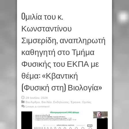
Oμιλία του κ.
Κωνσταντίνου
Σιμσερίδη, αναπληρωτή
καθηγητή στο Τμήμα
Φυσικής του ΕΚΠΑ με
θέμα: «Κβαντική
(Φυσική στη) Βιολογία»
29 Ιουλίου, 2026
Βιο-Άρθρα
,
Βιο-Νέα
,
Εκδηλώσεις
,
Έρευνα
,
Ομιλίες
Leave a comment