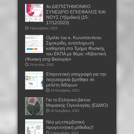
4ο ΔΙΕΠΙΣΤΗΜΟΝΙΚΟ
ΣΥΝΕΔΡΙΟ ΕΓΚΕΦΑΛΟΣ ΚΑΙ
ΝΟΥΣ (Υβριδικό) [15-
17/12/2023)
9 Δεκεμβρίου, 2023
Oμιλία του κ. Κωνσταντίνου
Σιμσερίδη, αναπληρωτή
καθηγητή στο Τμήμα Φυσικής
του ΕΚΠΑ με θέμα: «Κβαντική
(Φυσική στη) Βιολογία»
29 Ιουλίου, 2026
Επιγενετική υπογραφή για την
παχυσαρκία βρέθηκε σε
μελέτη διδύμων
24 Νοεμβρίου, 2023
Για το Ελληνικό Δίκτυο
Μοριακής Ογκολογίας (ΕΔΜΟ)
30 Νοεμβρίου, 2023
Νέα μη επεμβατική
προγεννητική μέθοδος!!
3 Δεκεμβρίου, 2023