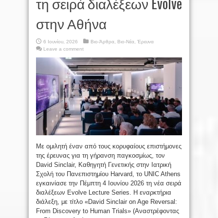
τη σειρά διαλέξεων Evolve
στην Αθήνα
6 Ιουνίου, 2026
Βιο-Άρθρα
,
Βιο-Νέα
,
Έρευνα
Leave a comment
Με ομιλητή έναν από τους κορυφαίους επιστήμονες
της έρευνας για τη γήρανση παγκοσμίως, τον
David Sinclair, Καθηγητή Γενετικής στην Ιατρική
Σχολή του Πανεπιστημίου Harvard, το UNIC Athens
εγκαινίασε την Πέμπτη 4 Ιουνίου 2026 τη νέα σειρά
διαλέξεων Evolve Lecture Series. Η εναρκτήρια
διάλεξη, με τίτλο «David Sinclair on Age Reversal:
From Discovery to Human Trials» (Αναστρέφοντας