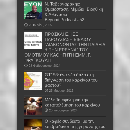
Ν. Ταβερναράκης:
Ομοιόσταση, Μιμιδια, Βιοηθική
& Αθανασία |
Beyond Podcast #52
26 Ιουνίου, 2025
ΠΡΟΣΚΛΗΣΗ ΣΕ
ΠΑΡΟΥΣΙΑΣΗ ΒΙΒΛΙΟΥ
“ΔΙΑΚΟΝΩΝΤΑΣ ΤΗΝ ΠΑΙΔΕΙΑ
& ΤΗΝ ΕΡΕΥΝΑ” ΤΟΥ
ΟΜΟΤΙΜΟΥ ΚΑΘΗΓΗΤΗ ΕΜΜ. Γ.
ΦΡΑΓΚΟΥΛΗ
28 Φεβρουαρίου, 2024
GT198: ένα νέο όπλο στη
διάγνωση του καρκίνου του
μαστού?
25 Μαρτίου, 2016
Mέλι: Τα οφέλη για την
καταπολέμηση του καρκίνου
25 Ιανουαρίου, 2024
Ο καφές συνδέεται με την
επιβράδυνση της γήρανσης του