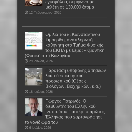
εγκεφάλου, σύμφωνα με
μελέτη σε 130.000 άτομα
12 Φεβρουαρίου, 2026
Oμιλία του κ. Κωνσταντίνου
Σιμσερίδη, αναπληρωτή
καθηγητή στο Τμήμα Φυσικής
του ΕΚΠΑ με θέμα: «Κβαντική
(Φυσική στη) Βιολογία»
29 Ιουλίου, 2026
Παράταση υποβολής αιτήσεων
λοιπού επικουρικού
προσωπικού (Θέσεις
Βιολόγων, Βιοχημικών, κ.α.)
18 Ιουλίου, 2026
Γιώργος Πατρινός: Ο
διευθυντής του Ελληνικού
Ινστιτούτου Παστέρ, ο πρώτος
Έλληνας που χαρτογράφησε
το γονιδίωμά του
6 Ιουλίου, 2026