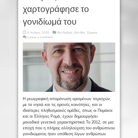
χαρτογράφησε το
γονιδίωμά του
6 Ιουλίου, 2026
Βιο-Άρθρα
,
Βιο-Νέα
,
Έρευνα
Leave a comment
Η γεωγραφική απομόνωση ορισμένων περιοχών,
με τα νησιά και τις ορεινές κοινότητες, και οι
ιδιαίτερες πληθυσμιακές ομάδες, όπως οι Πομάκοι
και οι Έλληνες Ρομά, έχουν δημιουργήσει
μοναδικά γενετικά χαρακτηριστικά Το 2012, σε μια
εποχή που η πλήρης αλληλούχιση του ανθρώπινου
γονιδιώματος ήταν υπόθεση λίγων ανθρώπων