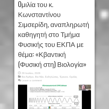
Oμιλία του κ.
Κωνσταντίνου
Σιμσερίδη, αναπληρωτή
καθηγητή στο Τμήμα
Φυσικής του ΕΚΠΑ με
θέμα: «Κβαντική
(Φυσική στη) Βιολογία»
29 Ιουλίου, 2026
Βιο-Άρθρα
,
Βιο-Νέα
,
Εκδηλώσεις
,
Έρευνα
,
Ομιλίες
Leave a comment