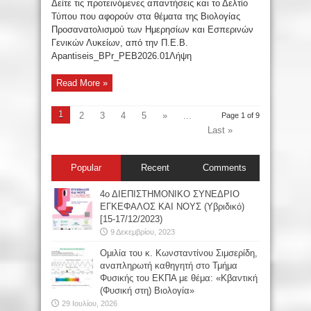
Δείτε τις προτεινόμενες απαντήσεις και το Δελτίο
Τύπου που αφορούν στα θέματα της Βιολογίας
Προσανατολισμού των Ημερησίων και Εσπερινών
Γενικών Λυκείων, από την Π.Ε.Β.
Apantiseis_BPr_PEB2026.01Λήψη
Read More »
1
2
3
4
5
»
...
Page 1 of 9
Last »
Popular
Recent
Comments
4ο ΔΙΕΠΙΣΤΗΜΟΝΙΚΟ ΣΥΝΕΔΡΙΟ
ΕΓΚΕΦΑΛΟΣ ΚΑΙ ΝΟΥΣ (Υβριδικό)
[15-17/12/2023)
9 Δεκεμβρίου, 2023
Oμιλία του κ. Κωνσταντίνου Σιμσερίδη,
αναπληρωτή καθηγητή στο Τμήμα
Φυσικής του ΕΚΠΑ με θέμα: «Κβαντική
(Φυσική στη) Βιολογία»
29 Ιουλίου, 2026