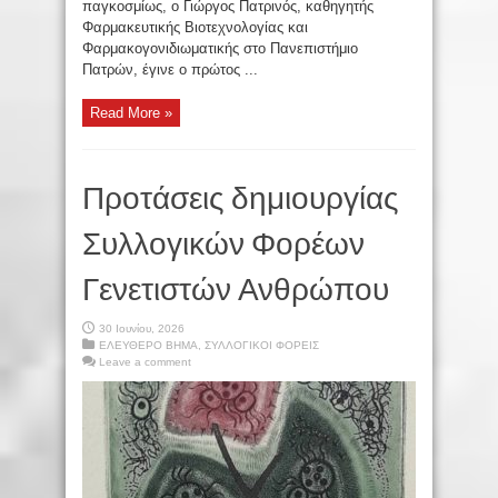
παγκοσμίως, ο Γιώργος Πατρινός, καθηγητής
Φαρμακευτικής Βιοτεχνολογίας και
Φαρμακογονιδιωματικής στο Πανεπιστήμιο
Πατρών, έγινε ο πρώτος ...
Read More »
Προτάσεις δημιουργίας
Συλλογικών Φορέων
Γενετιστών Ανθρώπου
30 Ιουνίου, 2026
ΕΛΕΥΘΕΡΟ ΒΗΜΑ
,
ΣΥΛΛΟΓΙΚΟΙ ΦΟΡΕΙΣ
Leave a comment