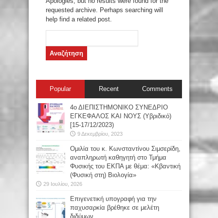
Apologies, but no results were found for the
requested archive. Perhaps searching will
help find a related post.
Αναζήτηση
για:
Popular
Recent
Comments
4ο ΔΙΕΠΙΣΤΗΜΟΝΙΚΟ ΣΥΝΕΔΡΙΟ
ΕΓΚΕΦΑΛΟΣ ΚΑΙ ΝΟΥΣ (Υβριδικό)
[15-17/12/2023)
9 Δεκεμβρίου, 2023
Oμιλία του κ. Κωνσταντίνου Σιμσερίδη,
αναπληρωτή καθηγητή στο Τμήμα
Φυσικής του ΕΚΠΑ με θέμα: «Κβαντική
(Φυσική στη) Βιολογία»
29 Ιουλίου, 2026
Επιγενετική υπογραφή για την
παχυσαρκία βρέθηκε σε μελέτη
διδύμων