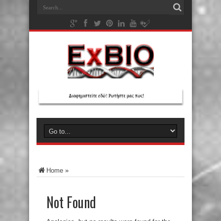
Home
»
Not Found