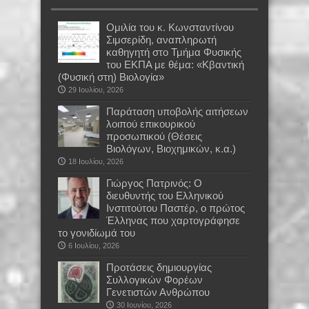
Oμιλία του κ. Κωνσταντίνου
Σιμσερίδη, αναπληρωτή
καθηγητή στο Τμήμα Φυσικής
του ΕΚΠΑ με θέμα: «Κβαντική
(Φυσική στη) Βιολογία»
29 Ιουλίου, 2026
Παράταση υποβολής αιτήσεων
λοιπού επικουρικού
προσωπικού (Θέσεις
Βιολόγων, Βιοχημικών, κ.α.)
18 Ιουλίου, 2026
Γιώργος Πατρινός: Ο
διευθυντής του Ελληνικού
Ινστιτούτου Παστέρ, ο πρώτος
Έλληνας που χαρτογράφησε
το γονιδίωμά του
6 Ιουλίου, 2026
Προτάσεις δημιουργίας
Συλλογικών Φορέων
Γενετιστών Ανθρώπου
30 Ιουνίου, 2026