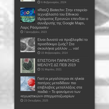
6 Φεβρουαρίου, 2024
«ResQ Biotech»: Στην εταιρεία-
τεχνοβλαστό του Εθνικού
Ιδρύματος Ερευνών επενδύει ο
συνιδρυτής της Google Maps,
Λαρς Ράσμουσεν
7 Δεκεμβρίου, 2023
Είναι δυνατό να προβλεφθεί το
προσδόκιμο ζωής? Στα
σκουλήκια μάλλον … ναι!
15 Φεβρουαρίου, 2014
ΕΠΙΣΤΟΛΗ ΠΑΡΑΙΤΗΣΗΣ
ΜΕΛΟΥΣ ΔΣ ΠΕΒ 2019
31 Μαρτίου, 2021
Γιατί οι μεγαλύτεροι σε ηλικία
πατέρες μεταδίδουν πιο
επιβλαβείς μεταλλάξεις στα
παιδιά – Το φαινόμενο των
«εγωιστικών» σπερματοζωαρίων
23 Οκτωβρίου, 2025