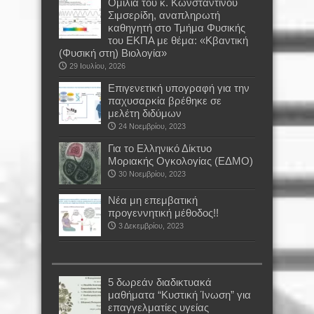
Oμιλία του κ. Κωνσταντίνου
Σιμσερίδη, αναπληρωτή
καθηγητή στο Τμήμα Φυσικής
του ΕΚΠΑ με θέμα: «Κβαντική
(Φυσική στη) Βιολογία»
29 Ιουλίου, 2026
Επιγενετική υπογραφή για την
παχυσαρκία βρέθηκε σε
μελέτη διδύμων
24 Νοεμβρίου, 2023
Για το Ελληνικό Δίκτυο
Μοριακής Ογκολογίας (ΕΔΜΟ)
30 Νοεμβρίου, 2023
Νέα μη επεμβατική
προγεννητική μέθοδος!!
3 Δεκεμβρίου, 2023
5 δωρεάν διαδικτυακά
μαθήματα “Κυστική Ίνωση” για
επαγγελματίες υγείας