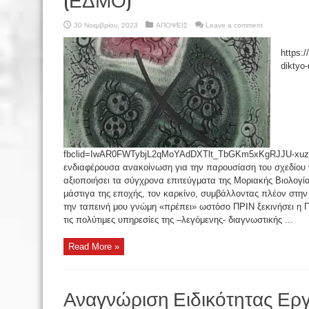
30 Νοεμβρίου, 2023
ΑΠΟΨΕΙΣ
Leave a comment
https:/
diktyo
fbclid=IwAR0FWTybjL2qMoYAdDXTlt_TbGKm5xKgRJJU-xuzg
ενδιαφέρουσα ανακοίνωση για την παρουσίαση του σχεδίου
αξιοποιήσει τα σύγχρονα επιτεύγματα της Μοριακής Βιολογί
μάστιγα της εποχής, τον καρκίνο, συμβάλλοντας πλέον στη
την ταπεινή μου γνώμη «πρέπει» ωστόσο ΠΡΙΝ ξεκινήσει η 
τις πολύτιμες υπηρεσίες της –λεγόμενης- διαγνωστικής ...
Read More »
Αναγνώριση Ειδικότητας Ερ