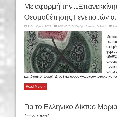
Με αφορμή την …Επανεκκίνη
Θεσμοθέτησης Γενετιστών απ
2 Οκτωβρίου, 2024
ΑΠΟΨΕΙΣ
,
Βιο-Άρθρα
,
Βιο-Νέα
,
Πολιτική
Le
Με αφο
Γενετι
ο φορέ
φορέας
(25/9/
υπουργ
προκει
υπηρετ
και ιδιωτικό τομέα). Δηλ. (για όσους γνωρίζουν ιστορία και ου
Read More »
Για το Ελληνικό Δίκτυο Μορι
(ΕΔΜΟ)