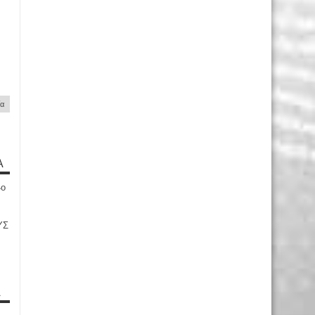
ία
Α
4ο
ΥΣ
Α