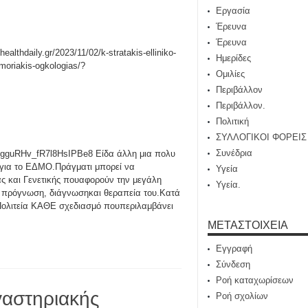
Εργασία
Έρευνα
Έρευνα
/healthdaily.gr/2023/11/02/k-stratakis-elliniko-
Ημερίδες
-moriakis-ogkologias/?
Ομιλίες
Περιβάλλον
Περιβάλλον.
Πολιτική
ΣΥΛΛΟΓΙΚΟΙ ΦΟΡΕΙΣ
Συνέδρια
guRHv_fR7l8HsIPBe8 Είδα άλλη μια πολυ
 για το ΕΔΜΟ.Πράγματι μπορεί να
Υγεία
ας και Γενετικής πουαφορούν την μεγάλη
Υγεία.
ν πρόγνωση, διάγνωσηκαι θεραπεία του.Κατά
Πολιτεία ΚΑΘΕ σχεδιασμό πουπεριλαμβάνει
ΜΕΤΑΣΤΟΙΧΕΊΑ
Εγγραφή
Σύνδεση
Ροή καταχωρίσεων
γαστηριακής
Ροή σχολίων