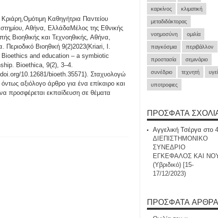
καρκίνος
κλιματική
 Κριάρη,Ομότιμη Καθηγήτρια Παντείου
μεταδιδάκτορας
στημίου, Αθήνα, ΕλλάδαΜέλος της Εθνικής
νοημοσύνη
ομιλία
πής Βιοηθικής και Τεχνοηθικής, Αθήνα,
 Περιοδικό Βιοηθική 9(2)2023(Kriari, I.
παγκόσμια
περιβάλλον
. Bioethics and education – a symbiotic
προστασία
σεμινάριο
nship. Bioethica, 9(2), 3–4.
συνέδριο
τεχνητή
υγε
//doi.org/10.12681/bioeth.35571). Σταχυολογώ
 όντως αξιόλογο άρθρο για ένα επίκαιρο και
υποτροφιες
η να προσφέρεται εκπαίδευση σε θέματα
ΠΡΌΣΦΑΤΑ ΣΧΌΛΙ
Αγγελική Τσέργα
στο
ΔΙΕΠΙΣΤΗΜΟΝΙΚΟ
ΣΥΝΕΔΡΙΟ
ΕΓΚΕΦΑΛΟΣ ΚΑΙ ΝΟ
(Υβριδικό) [15-
17/12/2023)
ΠΡΌΣΦΑΤΑ ΆΡΘΡ