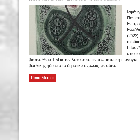
Iσμήνη
Πανεπι
Επιτρο
Ελλάδα.
(2023)
relatio
https:
απο το
βασικό θέμα:1.«Για τον λόγο αυτό είναι επιτακτική η ανάγκ
βιοηθικής ήδηαπό το δημοτικό σχολείο, με ειδικά ...
Read More »