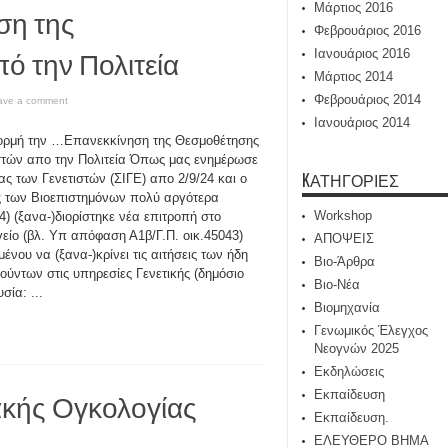
Μάρτιος 2016
ση της
Φεβρουάριος 2016
ό την Πολιτεία
Ιανουάριος 2016
Μάρτιος 2014
Φεβρουάριος 2014
ave a comment
Ιανουάριος 2014
ρμή την …Επανεκκίνηση της Θεσμοθέτησης
στών απο την Πολιτεία Όπως μας ενημέρωσε
KΑΤΗΓΟΡΊΕΣ
ας των Γενετιστών (ΣΙΓΕ) απο 2/9/24 και ο
 των Βιοεπιστημόνων πολύ αργότερα
Workshop
24) (ξανα-)διορίστηκε νέα επιτροπή στο
είο (βλ. Υπ απόφαση Α1β/Γ.Π. οικ.45043)
ΑΠΟΨΕΙΣ
μένου να (ξανα-)κρίνει τις αιτήσεις των ήδη
Βιο-Άρθρα
ούντων στις υπηρεσίες Γενετικής (δημόσιο
Βιο-Νέα
σία: ...
Βιομηχανία
Γενωμικός Έλεγχος
Νεογνών 2025
Εκδηλώσεις
ακής Ογκολογίας
Εκπαίδευση
Εκπαίδευση.
ΕΛΕΥΘΕΡΟ ΒΗΜΑ