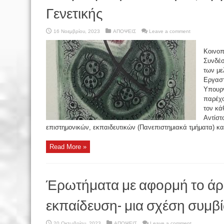
Γενετικής
16 Νοεμβρίου, 2023
ΑΠΟΨΕΙΣ
Leave a comment
Κοινοπ
Συνδέσ
των με
Εργαστ
Υπουργ
παρέχο
τον κά
Αντίστ
επιστημονικών, εκπαιδευτικών (Πανεπιστημιακά τμήματα) κα
Read More »
Έρωτήματα με αφορμή το άρθ
εκπαίδευση- μια σχέση συμβ
20 Οκτωβρίου, 2023
ΑΠΟΨΕΙΣ
Leave a comment