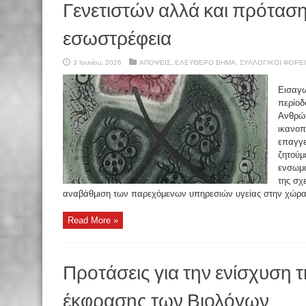
Γενετιστών αλλά και πρόταση
εσωστρέφεια
3 Ιουνίου, 2026
ΑΠΟΨΕΙΣ
,
ΕΛΕΥΘΕΡΟ ΒΗΜΑ
,
ΣΥΛΛΟΓΙΚΟΙ ΦΟΡΕΙ
Εισαγω
περίοδ
Ανθρώπ
ικανοπ
επαγγε
ζητούμ
ενσωμά
της σχ
αναβάθμιση των παρεχόμενων υπηρεσιών υγείας στην χώρα 
Read More »
Προτάσεις για την ενίσχυση 
έκφρασης των Βιολόγων