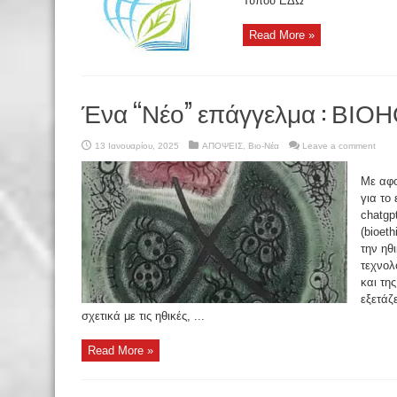
Τύπου ΕΔΩ
Read More »
Ένα “Νέο” επάγγελμα : ΒΙΟΗΘΙ
13 Ιανουαρίου, 2025
ΑΠΟΨΕΙΣ
,
Βιο-Νέα
Leave a comment
Με αφο
για το
chatgp
(bioet
την ηθ
τεχνολ
και τη
εξετάζ
σχετικά με τις ηθικές, ...
Read More »