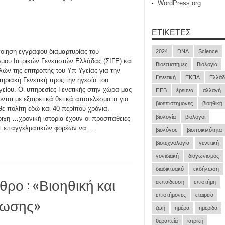
WordPress.org
ΕΤΙΚΈΤΕΣ
οίηση εγγράφου διαμαρτυρίας του
2024
DNA
Science
μου Ιατρικών Γενετιστών Ελλάδας (ΣΙΓΕ) και
Βιοεπιστήμες
Βιολογία
λών της επιτροπής του Υπ Υγείας για την
Γενετική
ΕΚΠΑ
Ελλάδ
ηριακή Γενετική προς την ηγεσία του
είου. Οι υπηρεσίες Γενετικής στην χώρα μας
ΠΕΒ
έρευνα
αλλαγή
νται με εξαιρετικά θετικά αποτελέσματα για
βιοεπιστημονες
βιοηθική
θε πολίτη εδώ και 40 περίπου χρόνια.
βιολογία
βιολογοι
οιχη …χρονική ιστορία έχουν οι προσπάθειες
ι επαγγελματικών φορέων να ...
βιολόγος
βιοποικιλότητα
βιοτεχνολογία
γενετική
γονιδιακή
διαγωνισμός
διαδικτυακό
εκδήλωση
ρο : «Βιοηθική και
εκπαίδευση
επιστήμη
επιστήμονες
εταιρεία
ίωσης»
ζωή
ημέρα
ημερίδα
θεραπεία
ιατρική