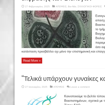
27 Φεβρουαρίου, 2025
ΑΠΟΨΕΙΣ
,
Βιο-Νέα
,
ΣΥΛΛΟΓΙΚΟΙ ΦΟΡΕΙΣ
Εισαγω
απασχο
Βιοεπι
το τμή
Βιοχημ
Βιολογ
παραμέ
όσο αφ
κατάσταση προσβάλλει οχι μόνο την επιστημονική και επαγγε
Read More »
“Τελικά υπάρχουν γυναίκες κ
27 Ιανουαρίου, 2025
ΑΠΟΨΕΙΣ
Leave a comment
Κοινοποιούμε το Δελτίο τύπο
Βιοεπιστημόνων, σχετικά με 