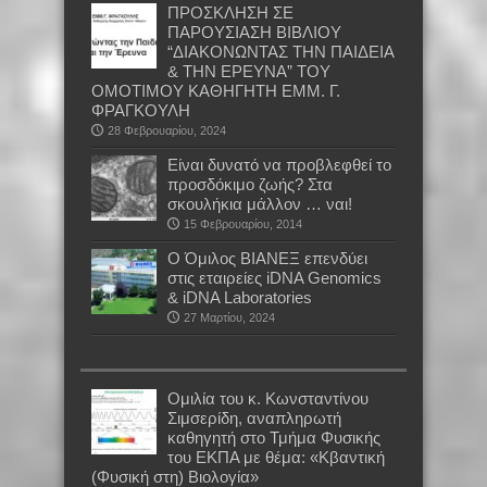
ΠΡΟΣΚΛΗΣΗ ΣΕ
ΠΑΡΟΥΣΙΑΣΗ ΒΙΒΛΙΟΥ
“ΔΙΑΚΟΝΩΝΤΑΣ ΤΗΝ ΠΑΙΔΕΙΑ
& ΤΗΝ ΕΡΕΥΝΑ” ΤΟΥ
ΟΜΟΤΙΜΟΥ ΚΑΘΗΓΗΤΗ ΕΜΜ. Γ.
ΦΡΑΓΚΟΥΛΗ
28 Φεβρουαρίου, 2024
Είναι δυνατό να προβλεφθεί το
προσδόκιμο ζωής? Στα
σκουλήκια μάλλον … ναι!
15 Φεβρουαρίου, 2014
Ο Όμιλος ΒΙΑΝΕΞ επενδύει
στις εταιρείες iDNA Genomics
& iDNA Laboratories
27 Μαρτίου, 2024
Oμιλία του κ. Κωνσταντίνου
Σιμσερίδη, αναπληρωτή
καθηγητή στο Τμήμα Φυσικής
του ΕΚΠΑ με θέμα: «Κβαντική
(Φυσική στη) Βιολογία»