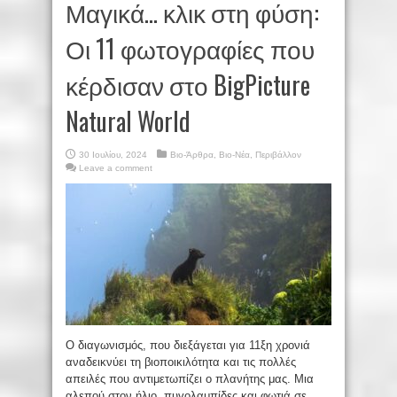
Μαγικά… κλικ στη φύση:
Οι 11 φωτογραφίες που
κέρδισαν στο BigPicture
Natural World
30 Ιουλίου, 2024
Βιο-Άρθρα
,
Βιο-Νέα
,
Περιβάλλον
Leave a comment
Ο διαγωνισμός, που διεξάγεται για 11ξη χρονιά
αναδεικνύει τη βιοποικιλότητα και τις πολλές
απειλές που αντιμετωπίζει ο πλανήτης μας. Μια
αλεπού στον ήλιο, πυγολαμπίδες και φωτιά σε