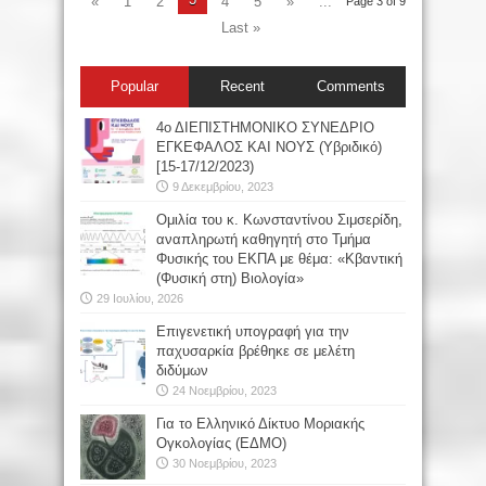
«
1
2
4
5
»
...
Page 3 of 9
Last »
Popular
Recent
Comments
4ο ΔΙΕΠΙΣΤΗΜΟΝΙΚΟ ΣΥΝΕΔΡΙΟ
ΕΓΚΕΦΑΛΟΣ ΚΑΙ ΝΟΥΣ (Υβριδικό)
[15-17/12/2023)
9 Δεκεμβρίου, 2023
Oμιλία του κ. Κωνσταντίνου Σιμσερίδη,
αναπληρωτή καθηγητή στο Τμήμα
Φυσικής του ΕΚΠΑ με θέμα: «Κβαντική
(Φυσική στη) Βιολογία»
29 Ιουλίου, 2026
Επιγενετική υπογραφή για την
παχυσαρκία βρέθηκε σε μελέτη
διδύμων
24 Νοεμβρίου, 2023
Για το Ελληνικό Δίκτυο Μοριακής
Ογκολογίας (ΕΔΜΟ)
30 Νοεμβρίου, 2023