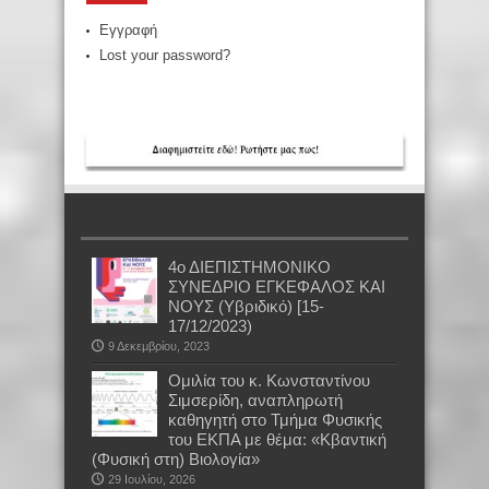
Εγγραφή
Lost your password?
4ο ΔΙΕΠΙΣΤΗΜΟΝΙΚΟ
ΣΥΝΕΔΡΙΟ ΕΓΚΕΦΑΛΟΣ ΚΑΙ
ΝΟΥΣ (Υβριδικό) [15-
17/12/2023)
9 Δεκεμβρίου, 2023
Oμιλία του κ. Κωνσταντίνου
Σιμσερίδη, αναπληρωτή
καθηγητή στο Τμήμα Φυσικής
του ΕΚΠΑ με θέμα: «Κβαντική
(Φυσική στη) Βιολογία»
29 Ιουλίου, 2026