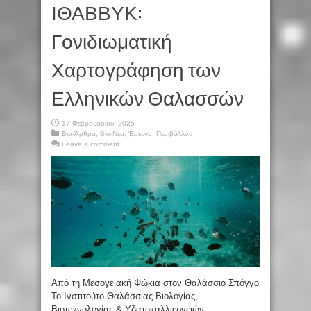
ΙΘΑΒΒΥΚ:
Γονιδιωματική
Χαρτογράφηση των
Ελληνικών Θαλασσών
17 Φεβρουαρίου, 2025
Βιο-Άρθρα
,
Βιο-Νέα
,
Έρευνα
,
Περιβάλλον
Leave a comment
Από τη Μεσογειακή Φώκια στον Θαλάσσιο Σπόγγο
Το Ινστιτούτο Θαλάσσιας Βιολογίας,
Βιοτεχνολογίας & Υδατοκαλλιεργειών