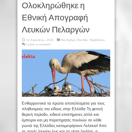
Ολοκληρώθηκε η
Εθνική Απογραφή
Λευκών Πελαργών
14 Αυγούστου, 2024
Βιο-Άρθρα
,
Βιο-Νέα
,
Περιβάλλον
Leave a comment
Ενθαρρυντικά τα πρώτα αποτελέσματα για τους
πληθυσμούς του είδους στην Ελλάδα Τη φετινή
θερινή περίοδο, ειδικοί επιστήμονες αλλά και
έμπειροι και μη παρατηρητές πουλιών σε κάθε
γωνιά της Ελλάδας καταμετρήσανε Λελέκια! Από
τις αρχές Ιουνίου έως και τα μέσα Ιουλίου, η