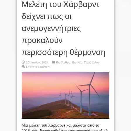
Μελέτη του Χάρβαρντ
δείχνει πως οι
ανεμογεννήτριες
προκαλούν
περισσότερη θέρμανση
25 Ιουλίου, 2024
Βιο-Άρθρα
,
Βιο-Νέα
,
Περιβάλλον
Leave a comment
Μια μελέτη του Χάρβαρντ και μάλιστα από το
2018, έχει δημοσιευθεί στο επιστημονικό περιοδικό