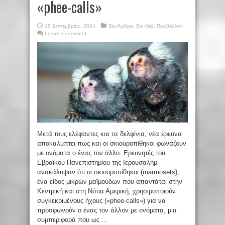
«phee-calls»
15 Σεπτεμβρίου, 2024
Βιο-Άρθρα
,
Βιο-Νέα
,
Περιβάλλον
Leave a comment
Μετά τους ελέφαντες και τα δελφίνια, νέα έρευνα
αποκαλύπτει πως και οι σκιουροπίθηκοι φωνάζουν
με ονόματα ο ένας τον άλλο. Ερευνητές του
Εβραϊκού Πανεπιστημίου της Ιερουσαλήμ
ανακάλυψαν ότι οι σκιουροπίθηκοι (marmosets),
ένα είδος μικρών μαϊμούδων που απαντάται στην
Κεντρική και στη Νότια Αμερική, χρησιμοποιούν
συγκεκριμένους ήχους («phee-calls») για να
προσφωνούν ο ένας τον άλλον με ονόματα, μια
συμπεριφορά που ως ...