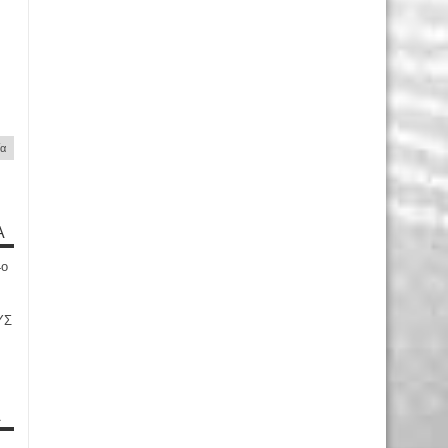
ία
Α
4ο
ΥΣ
Α