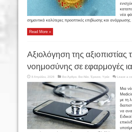
ενισχύ
καταπο
νέα φά
σημαντικά καλύτερες προοπτικές επιβίωσης και ανάρρωσης. 
Read More »
Αξιολόγηση της αξιοπιστίας 
νοημοσύνης σε εφαρμογές ι
8 Απριλίου, 2026
Βιο-Άρθρα
,
Βιο-Νέα
,
Έρευνα
,
Υγεία
Leave a c
Μια νέ
Medici
με τη 
διαπισ
να ανα
Ειδικο
επικίν
υποτίμ