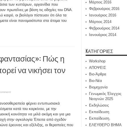
Μάρτιος 2016
άσια των κυττάρων, οργανίδια που
Φεβρουάριος 2016
ουν πρωτεΐνες με βάση τις οδηγίες του DNA.
λύ καιρό, οι βιολόγοι πίστευαν ότι όλα τα
Ιανουάριος 2016
ματα είναι πανομοιότυπα στα άτομα του
Μάρτιος 2014
Φεβρουάριος 2014
Ιανουάριος 2014
KΑΤΗΓΟΡΊΕΣ
 φαντασίας»: Πώς η
Workshop
ορεί να νικήσει τον
ΑΠΟΨΕΙΣ
Βιο-Άρθρα
Βιο-Νέα
Βιομηχανία
comment
Γενωμικός Έλεγχος
Νεογνών 2025
ανοσοθεραπεία φέρνει εντυπωσιακά
Εκδηλώσεις
έσματα κατά του καρκίνου, με την
Εκπαίδευση
μονική κοινότητα να μιλά ακόμη και για μια
Εκπαίδευση.
οχή στην ογκολογία Έπειτα από σχεδόν
ιώνα έρευνας και εξέλιξης, οι θεραπείες που
ΕΛΕΥΘΕΡΟ ΒΗΜΑ