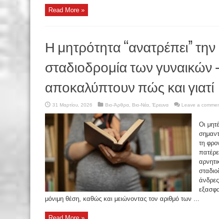
Read More »
Η μητρότητα “ανατρέπει” την
σταδιοδρομία των γυναικών —
αποκαλύπτουν πώς και γιατί
31 Μαρτίου, 2026
Βιο-Άρθρα
,
Βιο-Νέα
,
Έρευνα
Leave a comme
Οι μητ
σημαντ
τη φρο
πατέρε
αρνητι
σταδιο
άνδρες
εξασφα
μόνιμη θέση, καθώς και μειώνοντας τον αριθμό των ...
Read More »