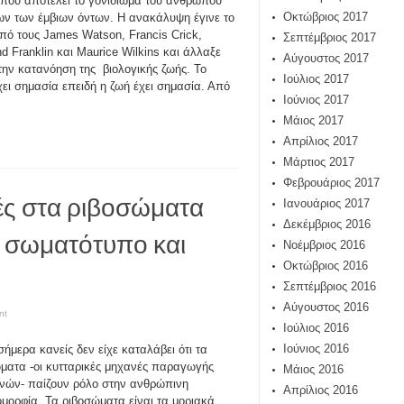
 που αποτελεί το γονιδίωμα του ανθρώπου
Οκτώβριος 2017
ων των έμβιων όντων. Η ανακάλυψη έγινε το
πό τους James Watson, Francis Crick,
Σεπτέμβριος 2017
nd Franklin και Maurice Wilkins και άλλαξε
Αύγουστος 2017
 την κατανόηση της βιολογικής ζωής. Το
Ιούλιος 2017
ει σημασία επειδή η ζωή έχει σημασία. Από
Ιούνιος 2017
Μάιος 2017
Απρίλιος 2017
Μάρτιος 2017
Φεβρουάριος 2017
ές στα ριβοσώματα
Ιανουάριος 2017
Δεκέμβριος 2016
ν σωματότυπο και
Νοέμβριος 2016
Οκτώβριος 2016
Σεπτέμβριος 2016
Αύγουστος 2016
nt
Ιούλιος 2016
Ιούνιος 2016
σήμερα κανείς δεν είχε καταλάβει ότι τα
ματα -οι κυτταρικές μηχανές παραγωγής
Μάιος 2016
νών- παίζουν ρόλο στην ανθρώπινη
Απρίλιος 2016
ομορφία. Τα ριβοσώματα είναι τα μοριακά