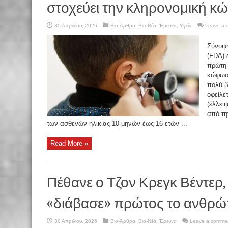
στοχεύει την κληρονομική 
30 Απριλίου, 2026
Βιο-Άρθρα
,
Βιο-Νέα
,
Έρευνα
,
Υγεία
Leave a 
Σύνοψ
(FDA) 
πρώτη 
κώφωση
πολύ β
οφείλε
(έλλει
από τη
των ασθενών ηλικίας 10 μηνών έως 16 ετών ...
Read More »
Πέθανε ο Τζον Κρεγκ Βέντερ,
«διάβασε» πρώτος το ανθρώ
30 Απριλίου, 2026
Βιο-Άρθρα
,
Βιο-Νέα
,
Έρευνα
Leave a comme