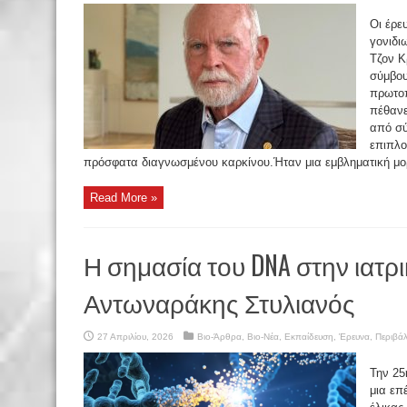
Οι έρε
γονιδι
Τζον Κ
σύμβουλ
πρωτοπ
πέθανε
από σ
επιπλο
πρόσφατα διαγνωσμένου καρκίνου.Ήταν μια εμβληματική μορ
Read More »
Η σημασία του DNA στην ιατρι
Αντωναράκης Στυλιανός
27 Απριλίου, 2026
Βιο-Άρθρα
,
Βιο-Νέα
,
Εκπαίδευση
,
Έρευνα
,
Περιβά
Την 25
μια επ