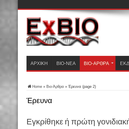
ΑΡΧΙΚΗ
ΒΙΟ-ΝΈΑ
ΒΙΟ-ΆΡΘΡΑ
ΕΚΔ
Home
»
Βιο-Άρθρα
»
Έρευνα
(page 2)
Έρευνα
Εγκρίθηκε ή πρώτη γονιδιακ