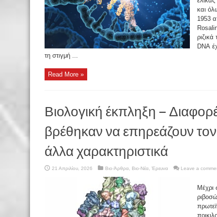
έλικας
και όλ
1953 α
Rosali
ριζικά
DNA έχ
τη στιγμή ...
Read More »
Βιολογική έκπληξη – Διαφορ
βρέθηκαν να επηρεάζουν το
άλλα χαρακτηριστικά
21 Απριλίου, 2026
Βιο-Άρθρα
,
Βιο-Νέα
,
Έρευνα
Leave a comme
Μέχρι 
ριβοσώ
πρωτεϊ
ποικιλ