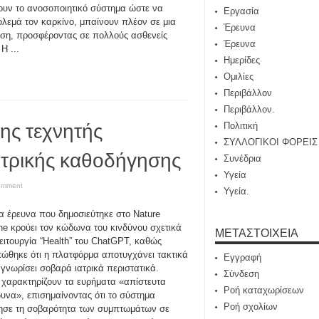
ουν το ανοσοποιητικό σύστημα ώστε να
Εργασία
λεμά τον καρκίνο, μπαίνουν πλέον σε μια
Έρευνα
ση, προσφέροντας σε πολλούς ασθενείς
Έρευνα
Η ...
Ημερίδες
Ομιλίες
Περιβάλλον
Περιβάλλον.
της τεχνητής
Πολιτική
ΣΥΛΛΟΓΙΚΟΙ ΦΟΡΕΙΣ
ατρικής καθοδήγησης
Συνέδρια
Υγεία
omment
Υγεία.
α έρευνα που δημοσιεύτηκε στο Nature
ne κρούει τον κώδωνα του κινδύνου σχετικά
ΜΕΤΑΣΤΟΙΧΕΊΑ
λειτουργία “Health” του ChatGPT, καθώς
τώθηκε ότι η πλατφόρμα αποτυγχάνει τακτικά
Εγγραφή
γνωρίσει σοβαρά ιατρικά περιστατικά.
Σύνδεση
ί χαρακτηρίζουν τα ευρήματα «απίστευτα
Ροή καταχωρίσεων
δυνα», επισημαίνοντας ότι το σύστημα
Ροή σχολίων
ησε τη σοβαρότητα των συμπτωμάτων σε