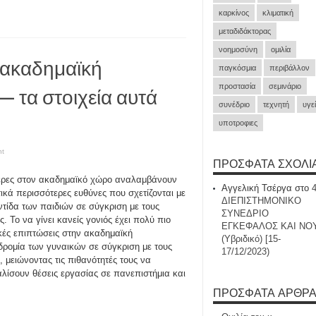
καρκίνος
κλιματική
μεταδιδάκτορας
νοημοσύνη
ομιλία
 ακαδημαϊκή
παγκόσμια
περιβάλλον
 τα στοιχεία αυτά
προστασία
σεμινάριο
συνέδριο
τεχνητή
υγε
υποτροφιες
nt
ΠΡΌΣΦΑΤΑ ΣΧΌΛΙ
έρες στον ακαδημαϊκό χώρο αναλαμβάνουν
Αγγελική Τσέργα
στο
ικά περισσότερες ευθύνες που σχετίζονται με
ΔΙΕΠΙΣΤΗΜΟΝΙΚΟ
ντίδα των παιδιών σε σύγκριση με τους
ΣΥΝΕΔΡΙΟ
ς. Το να γίνει κανείς γονιός έχει πολύ πιο
ΕΓΚΕΦΑΛΟΣ ΚΑΙ ΝΟ
κές επιπτώσεις στην ακαδημαϊκή
(Υβριδικό) [15-
δρομία των γυναικών σε σύγκριση με τους
17/12/2023)
, μειώνοντας τις πιθανότητές τους να
λίσουν θέσεις εργασίας σε πανεπιστήμια και
ΠΡΌΣΦΑΤΑ ΆΡΘΡ