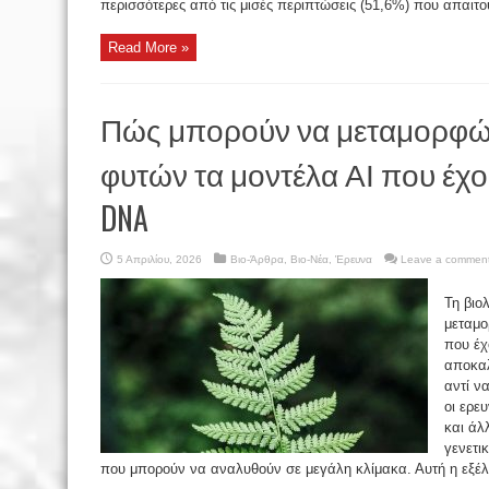
περισσότερες από τις μισές περιπτώσεις (51,6%) που απαιτο
Read More »
Πώς μπορούν να μεταμορφώσ
φυτών τα μοντέλα ΑΙ που έχο
DNA
5 Απριλίου, 2026
Βιο-Άρθρα
,
Βιο-Νέα
,
Έρευνα
Leave a commen
Τη βιο
μεταμο
που έχ
αποκαλ
αντί ν
οι ερε
και άλ
γενετι
που μπορούν να αναλυθούν σε μεγάλη κλίμακα. Αυτή η εξέλιξ