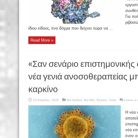
εργοστ
συνθέτ
Για πο
ριβοσώ
ίδιου είδους, ένα δόγμα που δείχνει τώρα να ...
Read More »
«Σαν σενάριο επιστημονικής
νέα γενιά ανοσοθεραπείας μπ
καρκίνο
15 Απριλίου, 2026
Βιο-Άρθρα
,
Βιο-Νέα
,
Έρευνα
,
Υγεία
Leave a 
Η νέα 
αποτελ
επιστη
νέα επ
έναν α