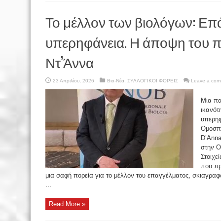
Το μέλλον των βιολόγων: Επά
υπερηφάνεια. Η άποψη του πρ
Ντ’Άννα
23 Απριλίου, 2026
Βιο-Νέα
,
ΣΥΛΛΟΓΙΚΟΙ ΦΟΡΕΙΣ
Leave a com
Μια πα
ικανότ
υπερηφ
Ομοσπο
D’Anna
στην Ο
Στοιχε
που πρ
μια σαφή πορεία για το μέλλον του επαγγέλματος, σκιαγραφ
...
Read More »