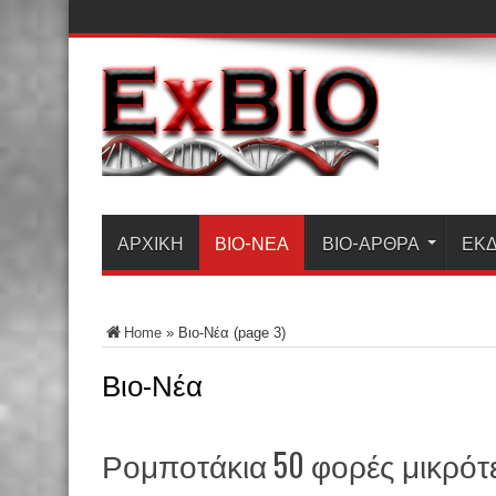
ΑΡΧΙΚΗ
ΒΙΟ-ΝΈΑ
ΒΙΟ-ΆΡΘΡΑ
ΕΚΔ
Home
»
Βιο-Νέα
(page 3)
Βιο-Νέα
Ρομποτάκια 50 φορές μικρότ