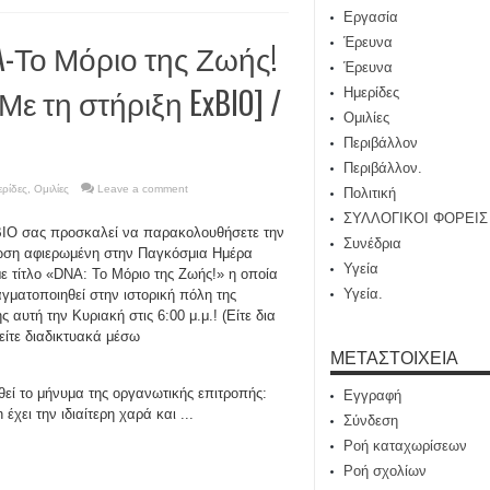
Εργασία
Έρευνα
-Το Μόριο της Ζωής!
Έρευνα
Με τη στήριξη ExBIO] /
Ημερίδες
Ομιλίες
Περιβάλλον
Περιβάλλον.
ρίδες
,
Ομιλίες
Leave a comment
Πολιτική
ΣΥΛΛΟΓΙΚΟΙ ΦΟΡΕΙΣ
IO σας προσκαλεί να παρακολουθήσετε την
Συνέδρια
ση αφιερωμένη στην Παγκόσμια Ημέρα
Υγεία
ε τίτλο «DNA: Το Μόριο της Ζωής!» η οποία
Υγεία.
γματοποιηθεί στην ιστορική πόλη της
ς αυτή την Κυριακή στις 6:00 μ.μ.! (Είτε δια
είτε διαδικτυακά μέσω
ΜΕΤΑΣΤΟΙΧΕΊΑ
εί το μήνυμα της οργανωτικής επιτροπής:
Εγγραφή
έχει την ιδιαίτερη χαρά και ...
Σύνδεση
Ροή καταχωρίσεων
Ροή σχολίων