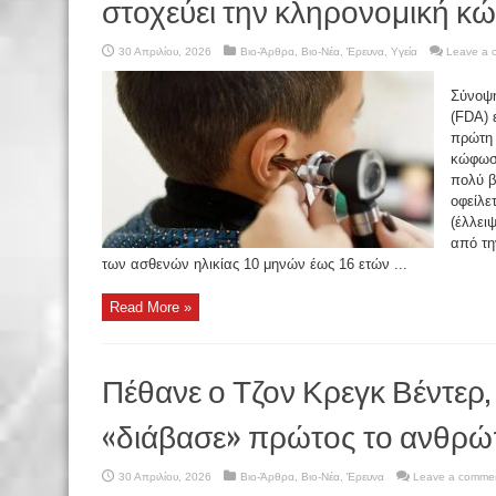
στοχεύει την κληρονομική 
30 Απριλίου, 2026
Βιο-Άρθρα
,
Βιο-Νέα
,
Έρευνα
,
Υγεία
Leave a 
Σύνοψ
(FDA) 
πρώτη 
κώφωση
πολύ β
οφείλε
(έλλει
από τη
των ασθενών ηλικίας 10 μηνών έως 16 ετών ...
Read More »
Πέθανε ο Τζον Κρεγκ Βέντερ,
«διάβασε» πρώτος το ανθρώ
30 Απριλίου, 2026
Βιο-Άρθρα
,
Βιο-Νέα
,
Έρευνα
Leave a comme