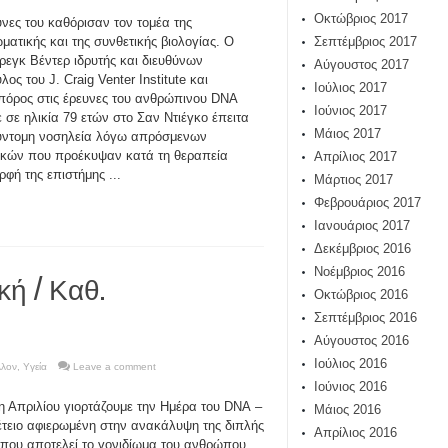
Οκτώβριος 2017
υνες του καθόρισαν τον τομέα της
ωματικής και της συνθετικής βιολογίας. Ο
Σεπτέμβριος 2017
ρεγκ Βέντερ ιδρυτής και διευθύνων
Αύγουστος 2017
ος του J. Craig Venter Institute και
Ιούλιος 2017
όρος στις έρευνες του ανθρώπινου DNA
Ιούνιος 2017
 σε ηλικία 79 ετών στο Σαν Ντιέγκο έπειτα
Μάιος 2017
ύντομη νοσηλεία λόγω απρόσμενων
κών που προέκυψαν κατά τη θεραπεία
Απρίλιος 2017
φή της επιστήμης ...
Μάρτιος 2017
Φεβρουάριος 2017
Ιανουάριος 2017
Δεκέμβριος 2016
Νοέμβριος 2016
κή / Καθ.
Οκτώβριος 2016
Σεπτέμβριος 2016
Αύγουστος 2016
Ιούλιος 2016
λλον
,
Υγεία
Leave a comment
Ιούνιος 2016
η Απριλίου γιορτάζουμε την Ημέρα του DNA –
Μάιος 2016
έτειο αφιερωμένη στην ανακάλυψη της διπλής
Απρίλιος 2016
 που αποτελεί το γονιδίωμα του ανθρώπου