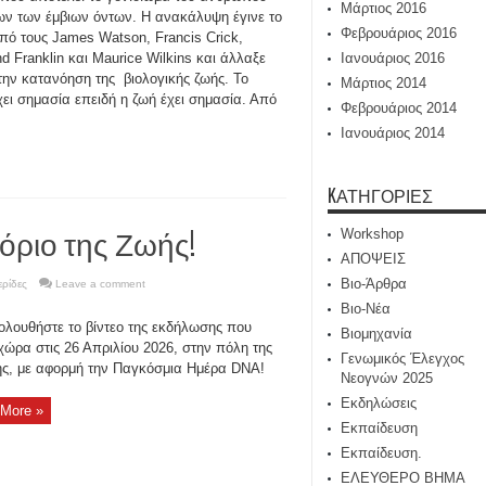
Μάρτιος 2016
ων των έμβιων όντων. Η ανακάλυψη έγινε το
Φεβρουάριος 2016
πό τους James Watson, Francis Crick,
nd Franklin και Maurice Wilkins και άλλαξε
Ιανουάριος 2016
 την κατανόηση της βιολογικής ζωής. Το
Μάρτιος 2014
ει σημασία επειδή η ζωή έχει σημασία. Από
Φεβρουάριος 2014
Ιανουάριος 2014
KΑΤΗΓΟΡΊΕΣ
όριο της Ζωής!
Workshop
ΑΠΟΨΕΙΣ
Βιο-Άρθρα
ρίδες
Leave a comment
Βιο-Νέα
λουθήστε το βίντεο της εκδήλωσης που
Βιομηχανία
χώρα στις 26 Απριλίου 2026, στην πόλη της
Γενωμικός Έλεγχος
ς, με αφορμή την Παγκόσμια Ημέρα DNA!
Νεογνών 2025
Εκδηλώσεις
More »
Εκπαίδευση
Εκπαίδευση.
ΕΛΕΥΘΕΡΟ ΒΗΜΑ