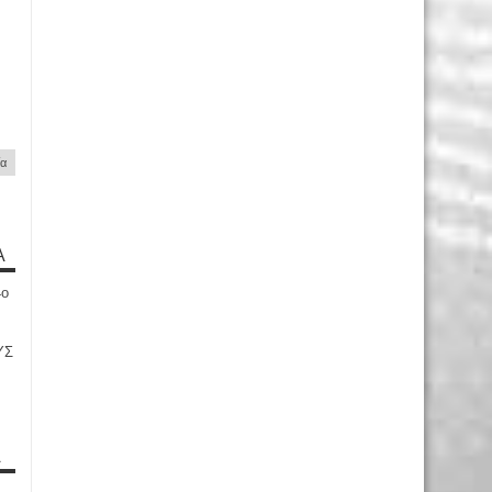
ία
Α
4ο
ΥΣ
Α