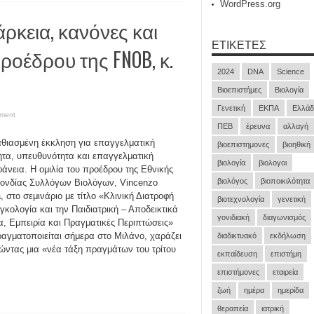
WordPress.org
ρκεια, κανόνες και
ΕΤΙΚΈΤΕΣ
οέδρου της FNOB, κ.
2024
DNA
Science
Βιοεπιστήμες
Βιολογία
Γενετική
ΕΚΠΑ
Ελλάδ
ment
ΠΕΒ
έρευνα
αλλαγή
θιασμένη έκκληση για επαγγελματική
βιοεπιστημονες
βιοηθική
ητα, υπευθυνότητα και επαγγελματική
βιολογία
βιολογοι
άνεια. Η ομιλία του προέδρου της Εθνικής
βιολόγος
βιοποικιλότητα
νδίας Συλλόγων Βιολόγων, Vincenzo
, στο σεμινάριο με τίτλο «Κλινική Διατροφή
βιοτεχνολογία
γενετική
γκολογία και την Παιδιατρική – Αποδεικτικά
γονιδιακή
διαγωνισμός
ία, Εμπειρία και Πραγματικές Περιπτώσεις»
αγματοποιείται σήμερα στο Μιλάνο, χαράζει
διαδικτυακό
εκδήλωση
ώντας μια «νέα τάξη πραγμάτων του τρίτου
εκπαίδευση
επιστήμη
επιστήμονες
εταιρεία
ζωή
ημέρα
ημερίδα
θεραπεία
ιατρική