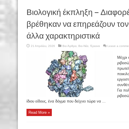
Βιολογική έκπληξη – Διαφορ
βρέθηκαν να επηρεάζουν το
άλλα χαρακτηριστικά
21 Απριλίου, 2026
Βιο-Άρθρα
,
Βιο-Νέα
,
Έρευνα
Leave a comme
Μέχρι 
ριβοσώ
πρωτεϊ
ποικιλ
εργοστ
συνθέτ
Για πο
ριβοσώ
ίδιου είδους, ένα δόγμα που δείχνει τώρα να ...
Read More »