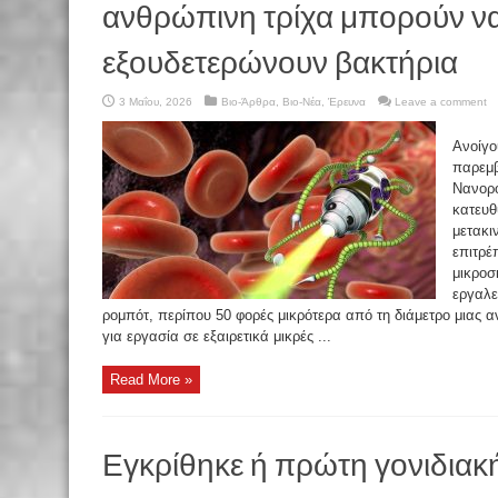
ανθρώπινη τρίχα μπορούν να 
εξουδετερώνουν βακτήρια
3 Μαΐου, 2026
Βιο-Άρθρα
,
Βιο-Νέα
,
Έρευνα
Leave a comment
Ανοίγο
παρεμβ
Νανορο
κατευθ
μετακι
επιτρέ
μικροσ
εργαλε
ρομπότ, περίπου 50 φορές μικρότερα από τη διάμετρο μιας α
για εργασία σε εξαιρετικά μικρές ...
Read More »
Εγκρίθηκε ή πρώτη γονιδιακ