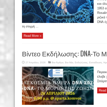
και όλ
1953 α
Rosali
ριζικά
DNA έχ
τη στιγμή ...
Read More »
Βίντεο Εκδήλωσης: DNA-Το Μ
27 Απριλίου, 2026
Βιο-Άρθρα
,
Βιο-Νέα
,
Εκδηλώσεις
,
Εκπαίδευση
,
Ημε
Παρακο
έλαβε 
Σπάρτη
Read 