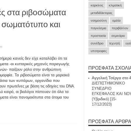
καρκίνος
κλιματική
ές στα ριβοσώματα
μεταδιδάκτορας
ν σωματότυπο και
νοημοσύνη
ομιλία
παγκόσμια
περιβάλλον
προστασία
σεμινάριο
συνέδριο
τεχνητή
υγε
nt
υποτροφιες
σήμερα κανείς δεν είχε καταλάβει ότι τα
ματα -οι κυτταρικές μηχανές παραγωγής
ΠΡΌΣΦΑΤΑ ΣΧΌΛΙ
νών- παίζουν ρόλο στην ανθρώπινη
ομορφία. Τα ριβοσώματα είναι τα μοριακά
Αγγελική Τσέργα
στο
άσια των κυττάρων, οργανίδια που
ΔΙΕΠΙΣΤΗΜΟΝΙΚΟ
ουν πρωτεΐνες με βάση τις οδηγίες του DNA.
ΣΥΝΕΔΡΙΟ
λύ καιρό, οι βιολόγοι πίστευαν ότι όλα τα
ΕΓΚΕΦΑΛΟΣ ΚΑΙ ΝΟ
ματα είναι πανομοιότυπα στα άτομα του
(Υβριδικό) [15-
17/12/2023)
ΠΡΌΣΦΑΤΑ ΆΡΘΡ