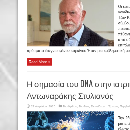
Οι έρε
γονιδι
Τζον Κ
σύμβουλ
πρωτοπ
πέθανε
από σ
επιπλο
πρόσφατα διαγνωσμένου καρκίνου.Ήταν μια εμβληματική μορ
Read More »
Η σημασία του DNA στην ιατρι
Αντωναράκης Στυλιανός
27 Απριλίου, 2026
Βιο-Άρθρα
,
Βιο-Νέα
,
Εκπαίδευση
,
Έρευνα
,
Περιβά
Την 25
μια επ
έλικας