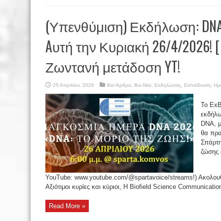
(Υπενθύμιση) Εκδήλωση: DNA
Aυτή την Κυριακή 26/4/2026! [
Ζωντανή μετάδοση YT!
25 Απριλίου, 2026
Βιο-Άρθρα
,
Βιο-Νέα
,
Εκδηλώσεις
,
Εκπαίδευση
,
Ημε
Το ExB
εκδήλω
DNA, μ
θα πρα
Σπάρτη
ζώσης 
YouTube: www.youtube.com/@spartavoice/streams!) Ακολουθ
Αξιότιμοι κυρίες και κύριοι, Η Biofield Science Communication 
Read More »