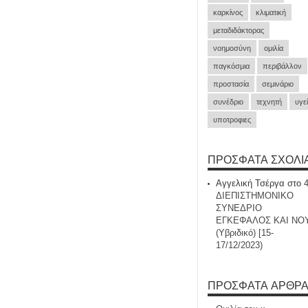
καρκίνος
κλιματική
μεταδιδάκτορας
νοημοσύνη
ομιλία
παγκόσμια
περιβάλλον
προστασία
σεμινάριο
συνέδριο
τεχνητή
υγε
υποτροφιες
ΠΡΌΣΦΑΤΑ ΣΧΌΛΙ
Αγγελική Τσέργα
στο
ΔΙΕΠΙΣΤΗΜΟΝΙΚΟ
ΣΥΝΕΔΡΙΟ
ΕΓΚΕΦΑΛΟΣ ΚΑΙ ΝΟ
(Υβριδικό) [15-
17/12/2023)
ΠΡΌΣΦΑΤΑ ΆΡΘΡ