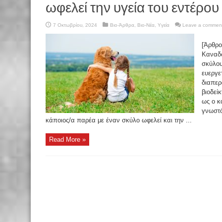
ωφελεί την υγεία του εντέρου
7 Οκτωβρίου, 2024
Βιο-Άρθρα
,
Βιο-Νέα
,
Υγεία
Leave a commen
[Άρθρο
Καναδώ
σκύλου
ευεργε
διαπερ
βιοδεί
ως ο κ
γνωστό
κάποιος/α παρέα με έναν σκύλο ωφελεί και την ...
Read More »