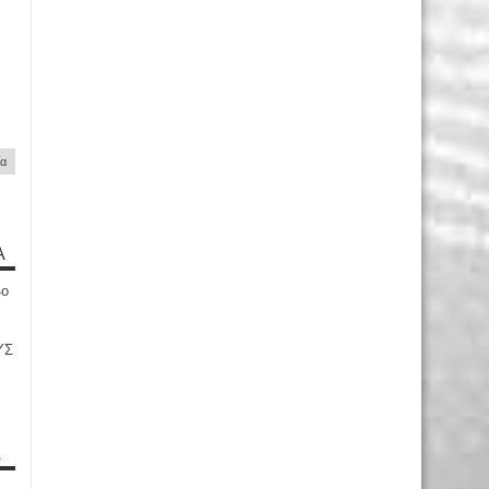
ία
Α
4ο
ΥΣ
Α