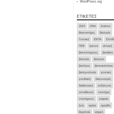
WordPress.org
ΕΤΙΚΈΤΕΣ
2024
DNA
Science
Βιοεπιστήμες
Βιολογία
Γενετική
ΕΚΠΑ
Ελλάδ
ΠΕΒ
έρευνα
αλλαγή
βιοεπιστημονες
βιοηθική
βιολογία
βιολογοι
βιολόγος
βιοποικιλότητα
βιοτεχνολογία
γενετική
γονιδιακή
διαγωνισμός
διαδικτυακό
εκδήλωση
εκπαίδευση
επιστήμη
επιστήμονες
εταιρεία
ζωή
ημέρα
ημερίδα
θεραπεία
ιατρική