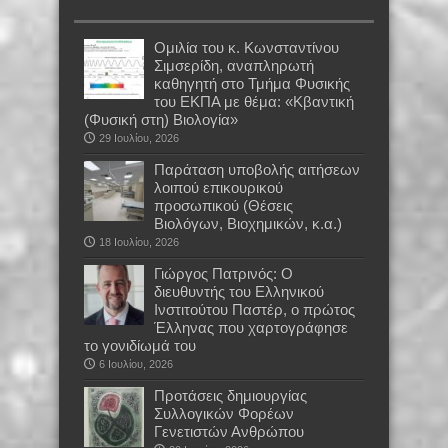
Oμιλία του κ. Κωνσταντίνου
Σιμσερίδη, αναπληρωτή
καθηγητή στο Τμήμα Φυσικής
του ΕΚΠΑ με θέμα: «Κβαντική
(Φυσική στη) Βιολογία»
29 Ιουλίου, 2026
Παράταση υποβολής αιτήσεων
λοιπού επικουρικού
προσωπικού (Θέσεις
Βιολόγων, Βιοχημικών, κ.α.)
18 Ιουλίου, 2026
Γιώργος Πατρινός: Ο
διευθυντής του Ελληνικού
Ινστιτούτου Παστέρ, ο πρώτος
Έλληνας που χαρτογράφησε
το γονιδίωμά του
6 Ιουλίου, 2026
Προτάσεις δημιουργίας
Συλλογικών Φορέων
Γενετιστών Ανθρώπου