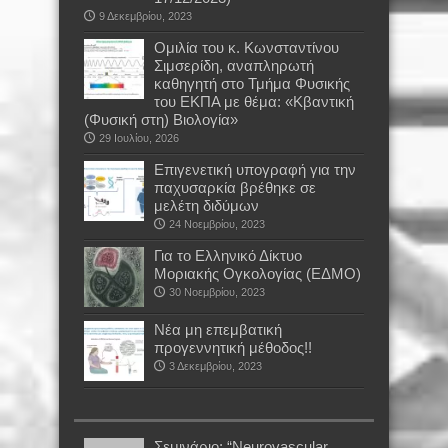
9 Δεκεμβρίου, 2023
Oμιλία του κ. Κωνσταντίνου
Σιμσερίδη, αναπληρωτή
καθηγητή στο Τμήμα Φυσικής
του ΕΚΠΑ με θέμα: «Κβαντική
(Φυσική στη) Βιολογία»
29 Ιουλίου, 2026
Επιγενετική υπογραφή για την
παχυσαρκία βρέθηκε σε
μελέτη διδύμων
24 Νοεμβρίου, 2023
Για το Ελληνικό Δίκτυο
Μοριακής Ογκολογίας (ΕΔΜΟ)
30 Νοεμβρίου, 2023
Νέα μη επεμβατική
προγεννητική μέθοδος!!
3 Δεκεμβρίου, 2023
Σεμινάριο: “Neurovascular