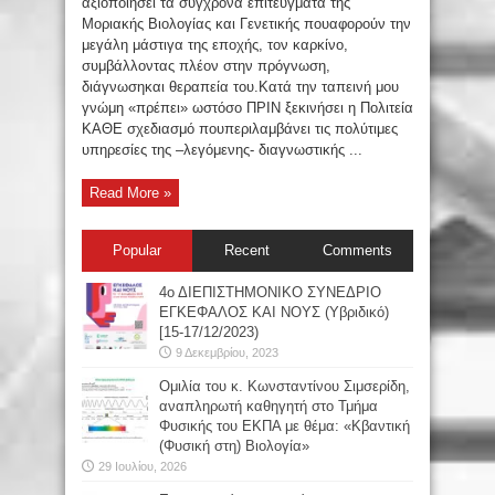
αξιοποιήσει τα σύγχρονα επιτεύγματα της
Μοριακής Βιολογίας και Γενετικής πουαφορούν την
μεγάλη μάστιγα της εποχής, τον καρκίνο,
συμβάλλοντας πλέον στην πρόγνωση,
διάγνωσηκαι θεραπεία του.Κατά την ταπεινή μου
γνώμη «πρέπει» ωστόσο ΠΡΙΝ ξεκινήσει η Πολιτεία
ΚΑΘΕ σχεδιασμό πουπεριλαμβάνει τις πολύτιμες
υπηρεσίες της –λεγόμενης- διαγνωστικής ...
Read More »
Popular
Recent
Comments
4ο ΔΙΕΠΙΣΤΗΜΟΝΙΚΟ ΣΥΝΕΔΡΙΟ
ΕΓΚΕΦΑΛΟΣ ΚΑΙ ΝΟΥΣ (Υβριδικό)
[15-17/12/2023)
9 Δεκεμβρίου, 2023
Oμιλία του κ. Κωνσταντίνου Σιμσερίδη,
αναπληρωτή καθηγητή στο Τμήμα
Φυσικής του ΕΚΠΑ με θέμα: «Κβαντική
(Φυσική στη) Βιολογία»
29 Ιουλίου, 2026