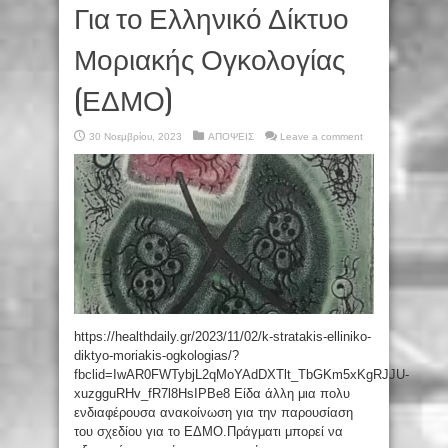
Για το Ελληνικό Δίκτυο
Μοριακής Ογκολογίας
(ΕΔΜΟ)
30 Νοεμβρίου, 2023
ΑΠΟΨΕΙΣ
Leave a comment
https://healthdaily.gr/2023/11/02/k-stratakis-elliniko-
diktyo-moriakis-ogkologias/?
fbclid=IwAR0FWTybjL2qMoYAdDXTlt_TbGKm5xKgRJJU-
xuzgguRHv_fR7l8HsIPBe8 Είδα άλλη μια πολυ
ενδιαφέρουσα ανακοίνωση για την παρουσίαση
του σχεδίου για το ΕΔΜΟ.Πράγματι μπορεί να