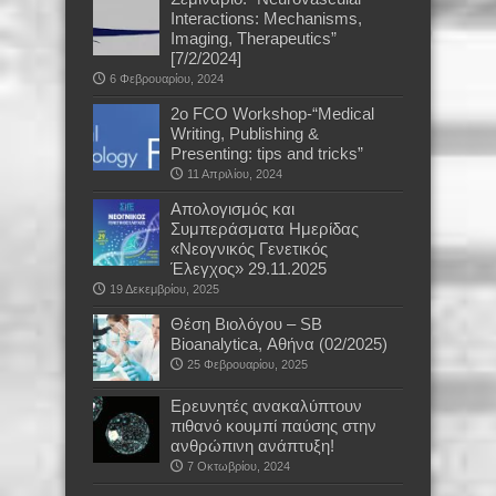
Interactions: Mechanisms,
Imaging, Therapeutics”
[7/2/2024]
6 Φεβρουαρίου, 2024
2ο FCO Workshop-“Medical
Writing, Publishing &
Presenting: tips and tricks”
11 Απριλίου, 2024
Απολογισμός και
Συμπεράσματα Ημερίδας
«Νεογνικός Γενετικός
Έλεγχος» 29.11.2025
19 Δεκεμβρίου, 2025
Θέση Βιολόγου – SB
Bioanalytica, Αθήνα (02/2025)
25 Φεβρουαρίου, 2025
Ερευνητές ανακαλύπτουν
πιθανό κουμπί παύσης στην
ανθρώπινη ανάπτυξη!
7 Οκτωβρίου, 2024