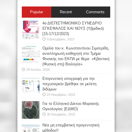
Popular
Recent
Comments
4ο ΔΙΕΠΙΣΤΗΜΟΝΙΚΟ ΣΥΝΕΔΡΙΟ
ΕΓΚΕΦΑΛΟΣ ΚΑΙ ΝΟΥΣ (Υβριδικό)
[15-17/12/2023)
9 Δεκεμβρίου, 2023
Oμιλία του κ. Κωνσταντίνου Σιμσερίδη,
αναπληρωτή καθηγητή στο Τμήμα
Φυσικής του ΕΚΠΑ με θέμα: «Κβαντική
(Φυσική στη) Βιολογία»
29 Ιουλίου, 2026
Επιγενετική υπογραφή για την
παχυσαρκία βρέθηκε σε μελέτη
διδύμων
24 Νοεμβρίου, 2023
Για το Ελληνικό Δίκτυο Μοριακής
Ογκολογίας (ΕΔΜΟ)
30 Νοεμβρίου, 2023
Νέα μη επεμβατική προγεννητική
μέθοδος!!