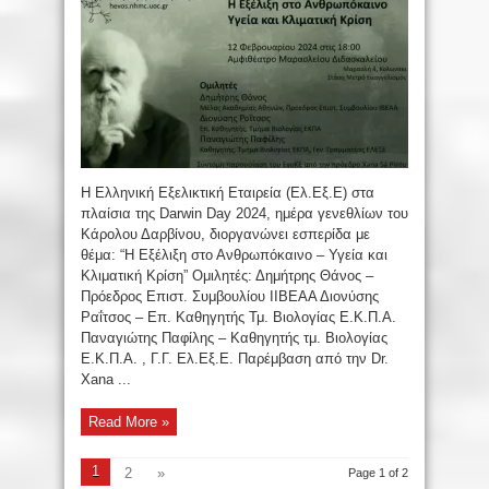
Η Ελληνική Εξελικτική Εταιρεία (Ελ.Εξ.Ε) στα
πλαίσια της Darwin Day 2024, ημέρα γενεθλίων του
Κάρολου Δαρβίνου, διοργανώνει εσπερίδα με
θέμα: “Η Εξέλιξη στο Ανθρωπόκαινο – Υγεία και
Κλιματική Κρίση” Ομιλητές: Δημήτρης Θάνος –
Πρόεδρος Επιστ. Συμβουλίου ΙΙΒΕΑΑ Διονύσης
Ραΐτσος – Επ. Καθηγητής Τμ. Βιολογίας Ε.Κ.Π.Α.
Παναγιώτης Παφίλης – Καθηγητής τμ. Βιολογίας
Ε.Κ.Π.Α. , Γ.Γ. Ελ.Εξ.Ε. Παρέμβαση από την Dr.
Xana ...
Read More »
1
2
»
Page 1 of 2