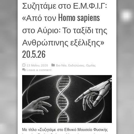
Συζητάμε στο Ε.Μ.Φ.Ι.Γ:
«Από τον Homo sapiens
στο Αύριο: Το ταξίδι της
Ανθρώπινης εξέλιξης»
20.5.26
13 Μαΐου, 2026
Βιο-Νέα
,
Εκδηλώσεις
,
Ομιλίες
Leave a comment
Με τίτλο «Συζητάμε στο Εθνικό Μουσείο Φυσικής