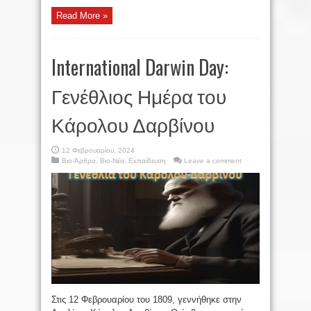
Read More »
International Darwin Day:
Γενέθλιος Ημέρα του
Κάρολου Δαρβίνου
12 Φεβρουαρίου, 2024
Βιο-Άρθρα
,
Βιο-Νέα
,
Εκπαίδευση
Leave a comment
Στις 12 Φεβρουαρίου του 1809, γεννήθηκε στην