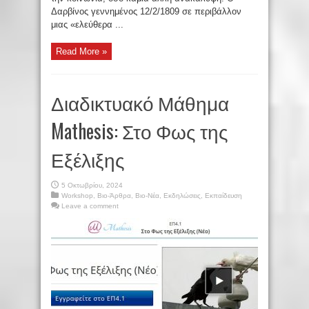
Δαρβίνος γεννημένος 12/2/1809 σε περιβάλλον
μιας «ελεύθερα ...
Read More »
Διαδικτυακό Μάθημα
Mathesis: Στο Φως της
Εξέλιξης
5 Οκτωβρίου, 2024
Workshop
,
Βιο-Άρθρα
,
Βιο-Νέα
,
Εκδηλώσεις
,
Εκπαίδευση
Leave a comment