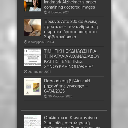
landmark Alzheimer’s paper
containing doctored images
6 Ιουνίου, 2024
Έρευνα: Από 200 ασθένειες
προστατεύει τον άνθρωπο η
σωματική δραστηριότητα το
Σαββατοκύριακο
8 Νοεμβρίου, 2024
ΤΙΜΗΤΙΚΗ ΕΚΔΗΛΩΣΗ ΓΙΑ
ΤΗΝ ΑΓΛΑΙΑ ΑΘΑΝΑΣΙΑΔΟΥ
ΚΑΙ ΤΙΣ ΓΕΝΕΤΙΚΕΣ
ΣΥΝΟΥΚΛΕΙΝΟΠΑΘΕΙΕΣ
26 Ιουνίου, 2024
Παρουσίαση βιβλίου: «Η
μηχανή της γένεσης» –
04/04/2025
30 Μαρτίου, 2025
Oμιλία του κ. Κωνσταντίνου
Σιμσερίδη, αναπληρωτή
καθηγητή στο Τμήμα Φυσικής