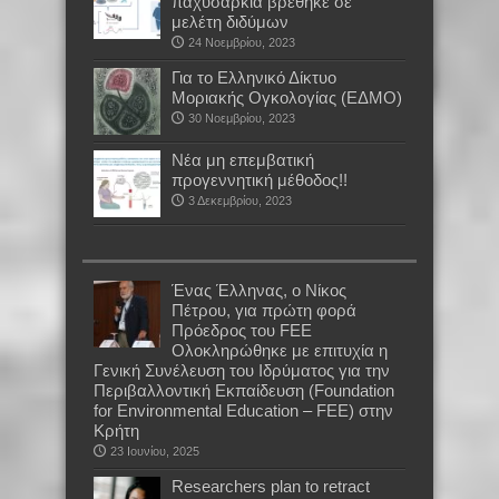
παχυσαρκία βρέθηκε σε
μελέτη διδύμων
24 Νοεμβρίου, 2023
Για το Ελληνικό Δίκτυο
Μοριακής Ογκολογίας (ΕΔΜΟ)
30 Νοεμβρίου, 2023
Νέα μη επεμβατική
προγεννητική μέθοδος!!
3 Δεκεμβρίου, 2023
Ένας Έλληνας, o Νίκος
Πέτρου, για πρώτη φορά
Πρόεδρος του FEE
Ολοκληρώθηκε με επιτυχία η
Γενική Συνέλευση του Ιδρύματος για την
Περιβαλλοντική Εκπαίδευση (Foundation
for Environmental Education – FEE) στην
Κρήτη
23 Ιουνίου, 2025
Researchers plan to retract