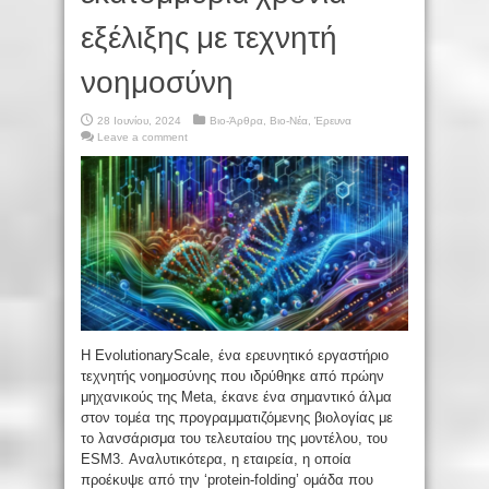
εξέλιξης με τεχνητή
νοημοσύνη
28 Ιουνίου, 2024
Βιο-Άρθρα
,
Βιο-Νέα
,
Έρευνα
Leave a comment
Η EvolutionaryScale, ένα ερευνητικό εργαστήριο
τεχνητής νοημοσύνης που ιδρύθηκε από πρώην
μηχανικούς της Meta, έκανε ένα σημαντικό άλμα
στον τομέα της προγραμματιζόμενης βιολογίας με
το λανσάρισμα του τελευταίου της μοντέλου, του
ESM3. Αναλυτικότερα, η εταιρεία, η οποία
προέκυψε από την ‘protein-folding’ ομάδα που