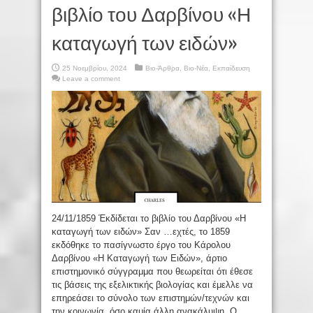
βιβλίο του Δαρβίνου «Η
καταγωγή των ειδών»
25 Νοεμβρίου, 2024
Βιο-Άρθρα
,
Βιο-Νέα
,
Εκπαίδευση
Leave a comment
24/11/1859 Έκδίδεται το βιβλίο του Δαρβίνου «Η
καταγωγή των ειδών» Σαν …εχτές, το 1859
εκδόθηκε το πασίγνωστο έργο του Κάρολου
Δαρβίνου «Η Καταγωγή των Ειδών», άρτιο
επιστημονικό σύγγραμμα που θεωρείται ότι έθεσε
τις βάσεις της εξελικτικής βιολογίας και έμελλε να
επηρεάσει το σύνολο των επιστημών/τεχνών και
την κοινωνία, όσο καμία άλλη ανακάλυψη. Ο