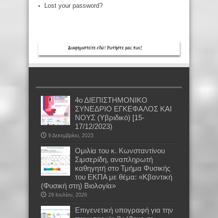
Lost your password?
4ο ΔΙΕΠΙΣΤΗΜΟΝΙΚΟ
ΣΥΝΕΔΡΙΟ ΕΓΚΕΦΑΛΟΣ ΚΑΙ
ΝΟΥΣ (Υβριδικό) [15-
17/12/2023)
9 Δεκεμβρίου, 2023
Oμιλία του κ. Κωνσταντίνου
Σιμσερίδη, αναπληρωτή
καθηγητή στο Τμήμα Φυσικής
του ΕΚΠΑ με θέμα: «Κβαντική
(Φυσική στη) Βιολογία»
29 Ιουλίου, 2026
Επιγενετική υπογραφή για την