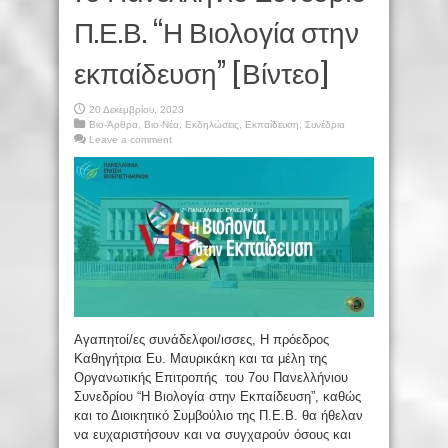
Π.Ε.Β. “Η Βιολογία στην
εκπαίδευση” [Βίντεο]
20 Δεκεμβρίου, 2023
Βιο-Άρθρα
,
Βιο-Νέα
,
Εκδηλώσεις
,
Εκπαίδευση
,
Συνέδρια
Leave a comment
Αγαπητοί/ες συνάδελφοι/ισσες, Η πρόεδρος
Καθηγήτρια Ευ. Μαυρικάκη και τα μέλη της
Οργανωτικής Επιτροπής του 7ου Πανελλήνιου
Συνεδρίου “Η Βιολογία στην Εκπαίδευση”, καθώς
και το Διοικητικό Συμβούλιο της Π.Ε.Β. θα ήθελαν
να ευχαριστήσουν και να συγχαρούν όσους και