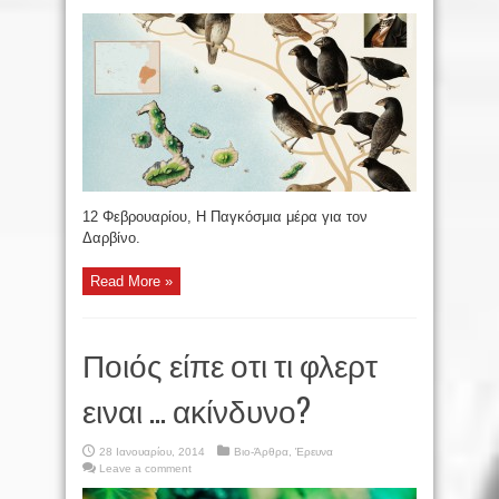
12 Φεβρουαρίου, Η Παγκόσμια μέρα για τον
Δαρβίνο.
Read More »
Ποιός είπε οτι τι φλερτ
ειναι … ακίνδυνο?
28 Ιανουαρίου, 2014
Βιο-Άρθρα
,
Έρευνα
Leave a comment