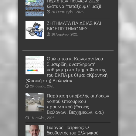
Γιορτή των Πουλιών 2025:
ελάτε να “πετάξουμε” μαζί!
26 Σεπτεμβρίου, 2025
ΖΗΤΗΜΑΤΑ ΠΑΙΔΕΙΑΣ ΚΑΙ
ΒΙΟΕΠΙΣΤΗΜΟΝΕΣ
16 Απριλίου, 2021
Oμιλία του κ. Κωνσταντίνου
Σιμσερίδη, αναπληρωτή
καθηγητή στο Τμήμα Φυσικής
του ΕΚΠΑ με θέμα: «Κβαντική
(Φυσική στη) Βιολογία»
29 Ιουλίου, 2026
Παράταση υποβολής αιτήσεων
λοιπού επικουρικού
προσωπικού (Θέσεις
Βιολόγων, Βιοχημικών, κ.α.)
18 Ιουλίου, 2026
Γιώργος Πατρινός: Ο
διευθυντής του Ελληνικού