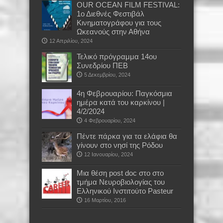
OUR OCEAN FILM FESTIVAL:
1ο Διεθνές Φεστιβάλ
Κινηματογράφου για τους
Ωκεανούς στην Αθήνα
12 Απριλίου, 2024
Τελικό πρόγραμμα 14ου
Συνεδρίου ΠΕΒ
5 Δεκεμβρίου, 2024
4η Φεβρουαρίου: Παγκόσμια
ημέρα κατά του καρκίνου |
4/2/2024
4 Φεβρουαρίου, 2024
Πέντε πάρκα για τα ελάφια θα
γίνουν στο νησί της Ρόδου
12 Ιανουαρίου, 2024
Μια θέση post doc στο στο
τμήμα Νευροβιολογίας του
Ελληνικού Ινστιτούτο Pasteur
16 Μαρτίου, 2016