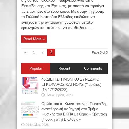
αιγίδα του Γαλλικού Υπουργείου Ανώτατης
Εκπαίδευσης και Έρευνας, με σκοπό να προάγει
τις επιστήμες στο ευρύ κοινό. Με αυτήν τη γιορτή,
το Γαλλικό Ινστιτούτο Ελλάδος επιδιώκει να
ενισχύσει την ανταλλαγή γνώσεων μεταξύ
ερευνητών και πολιτών, να αναδείξει το ...
Read More »
3
«
1
2
Page 3 of 3
Popular
Recent
Comments
4ο ΔΙΕΠΙΣΤΗΜΟΝΙΚΟ ΣΥΝΕΔΡΙΟ
ΕΓΚΕΦΑΛΟΣ ΚΑΙ ΝΟΥΣ (Υβριδικό)
[15-17/12/2023)
9 Δεκεμβρίου, 2023
Oμιλία του κ. Κωνσταντίνου Σιμσερίδη,
αναπληρωτή καθηγητή στο Τμήμα
Φυσικής του ΕΚΠΑ με θέμα: «Κβαντική
(Φυσική στη) Βιολογία»
29 Ιουλίου, 2026