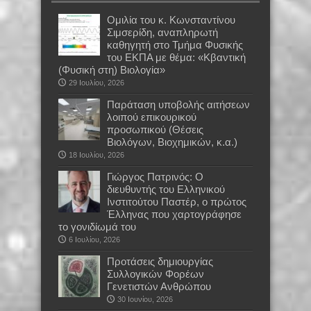
Oμιλία του κ. Κωνσταντίνου
Σιμσερίδη, αναπληρωτή
καθηγητή στο Τμήμα Φυσικής
του ΕΚΠΑ με θέμα: «Κβαντική
(Φυσική στη) Βιολογία»
29 Ιουλίου, 2026
Παράταση υποβολής αιτήσεων
λοιπού επικουρικού
προσωπικού (Θέσεις
Βιολόγων, Βιοχημικών, κ.α.)
18 Ιουλίου, 2026
Γιώργος Πατρινός: Ο
διευθυντής του Ελληνικού
Ινστιτούτου Παστέρ, ο πρώτος
Έλληνας που χαρτογράφησε
το γονιδίωμά του
6 Ιουλίου, 2026
Προτάσεις δημιουργίας
Συλλογικών Φορέων
Γενετιστών Ανθρώπου
30 Ιουνίου, 2026