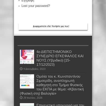
Εγγραφή
Lost your password?
4ο ΔΙΕΠΙΣΤΗΜΟΝΙΚΟ
ΣΥΝΕΔΡΙΟ ΕΓΚΕΦΑΛΟΣ ΚΑΙ
ΝΟΥΣ (Υβριδικό) [15-
17/12/2023)
9 Δεκεμβρίου, 2023
Oμιλία του κ. Κωνσταντίνου
Σιμσερίδη, αναπληρωτή
καθηγητή στο Τμήμα Φυσικής
του ΕΚΠΑ με θέμα: «Κβαντική
(Φυσική στη) Βιολογία»
29 Ιουλίου, 2026
Επιγενετική υπογραφή για την