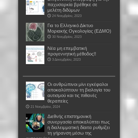
παχυσαρκία βρέθηκε σε
μελέτη διδύμων
24 Νοεμβρίου, 2023
Για το Ελληνικό Δίκτυο
Μοριακής Ογκολογίας (ΕΔΜΟ)
30 Νοεμβρίου, 2023
Νέα μη επεμβατική
προγεννητική μέθοδος!!
3 Δεκεμβρίου, 2023
Οι ανθρώπινοι μίνι εγκέφαλοι
αποκαλύπτουν τη βιολογία του
αυτισμού και τις πιθανές
θεραπείες
21 Νοεμβρίου, 2024
Διεθνής επιστημονική
συνεργασία αποκαλύπτει πως
η διαλειμματική δίαιτα ρυθμίζει
τη γήρανση μέσω της