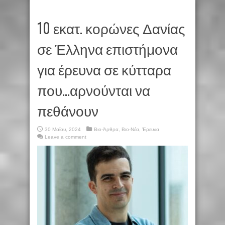
10 εκατ. κορώνες Δανίας
σε Έλληνα επιστήμονα
για έρευνα σε κύτταρα
που…αρνούνται να
πεθάνουν
30 Μαΐου, 2024
Βιο-Άρθρα
,
Βιο-Νέα
,
Έρευνα
Leave a comment