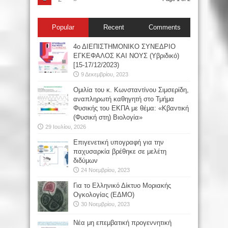
Popular
Recent
Comments
4ο ΔΙΕΠΙΣΤΗΜΟΝΙΚΟ ΣΥΝΕΔΡΙΟ
ΕΓΚΕΦΑΛΟΣ ΚΑΙ ΝΟΥΣ (Υβριδικό)
[15-17/12/2023)
9 Δεκεμβρίου, 2023
Oμιλία του κ. Κωνσταντίνου Σιμσερίδη,
αναπληρωτή καθηγητή στο Τμήμα
Φυσικής του ΕΚΠΑ με θέμα: «Κβαντική
(Φυσική στη) Βιολογία»
29 Ιουλίου, 2026
Επιγενετική υπογραφή για την
παχυσαρκία βρέθηκε σε μελέτη
διδύμων
24 Νοεμβρίου, 2023
Για το Ελληνικό Δίκτυο Μοριακής
Ογκολογίας (ΕΔΜΟ)
30 Νοεμβρίου, 2023
Νέα μη επεμβατική προγεννητική