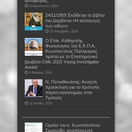
αυτοφαγίας
14 Αυγούστου, 2024
24/11/1859 Έκδίδεται το βιβλίο
του Δαρβίνου «Η καταγωγή
των ειδών»
25 Νοεμβρίου, 2024
Ο Επίκ. Καθηγητής
Φυσιολογίας του Ε.Κ.Π.Α.
Κωνσταντίνος Παληκαράς
τιμάται με το Επιστημονικό
βραβείο Cells 2023 Young Investigator
Award
4 Μαρτίου, 2024
Ν. Παπαθανάσης: Ανοιχτή
πρόσκληση για το πρότυπο
πάρκο καινοτομίας στην
Τρίπολη
11 Ιουλίου, 2025
Oμιλία του κ. Κωνσταντίνου
Σιμσερίδη, αναπληρωτή