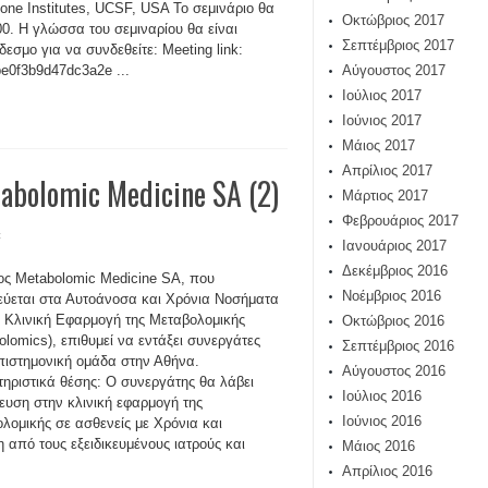
tone Institutes, UCSF, USA Το σεμινάριο θα
Οκτώβριος 2017
00. Η γλώσσα του σεμιναρίου θα είναι
Σεπτέμβριος 2017
σμο για να συνδεθείτε: Meeting link:
e0f3b9d47dc3a2e ...
Αύγουστος 2017
Ιούλιος 2017
Ιούνιος 2017
Μάιος 2017
Απρίλιος 2017
olomic Medicine SA (2)
Μάρτιος 2017
Φεβρουάριος 2017
t
Ιανουάριος 2017
Δεκέμβριος 2016
ος Metabolomic Medicine SA, που
Νοέμβριος 2016
κεύεται στα Αυτοάνοσα και Χρόνια Νοσήματα
ν Κλινική Εφαρμογή της Μεταβολομικής
Οκτώβριος 2016
olomics), επιθυμεί να εντάξει συνεργάτες
Σεπτέμβριος 2016
πιστημονική ομάδα στην Αθήνα.
Αύγουστος 2016
ηριστικά θέσης: Ο συνεργάτης θα λάβει
Ιούλιος 2016
ευση στην κλινική εφαρμογή της
Ιούνιος 2016
λομικής σε ασθενείς με Χρόνια και
από τους εξειδικευμένους ιατρούς και
Μάιος 2016
Απρίλιος 2016