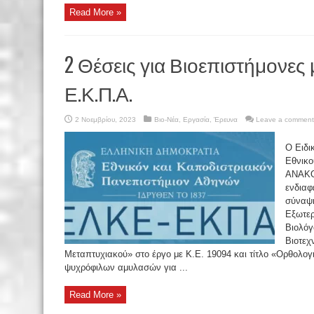
Read More »
2 Θέσεις για Βιοεπιστήμονες 
Ε.Κ.Π.Α.
2 Νοεμβρίου, 2023
Βιο-Νέα
,
Εργασία
,
Έρευνα
Leave a comment
Ο Ειδι
Εθνικο
ΑΝΑΚΟ
ενδιαφ
σύναψη
Εξωτερ
Βιολόγ
Βιοτεχ
Μεταπτυχιακού» στο έργο με Κ.Ε. 19094 και τίτλο «Ορθολο
ψυχρόφιλων αμυλασών για ...
Read More »