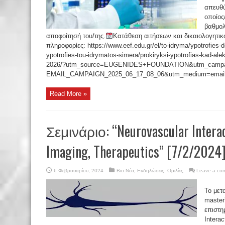
απευθύ
οποίος
βαθμολ
αποφοίτησή του/της.
Κατάθεση αιτήσεων και δικαιολογητικ
πληροφορίες: https://www.eef.edu.gr/el/to-idryma/ypotrofies-d
ypotrofies-tou-idrymatos-simera/prokiryksi-ypotrofias-kad-al
2026/?utm_source=EUGENIDES+FOUNDATION&utm_campai
EMAIL_CAMPAIGN_2025_06_17_08_06&utm_medium=email&u
Read More »
Σεμινάριο: “Neurovascular Intera
Imaging, Therapeutics” [7/2/2024
6 Φεβρουαρίου, 2024
Βιο-Νέα
,
Εκδηλώσεις
,
Ομιλίες
Leave a co
Το μετ
master
επιστη
Intera