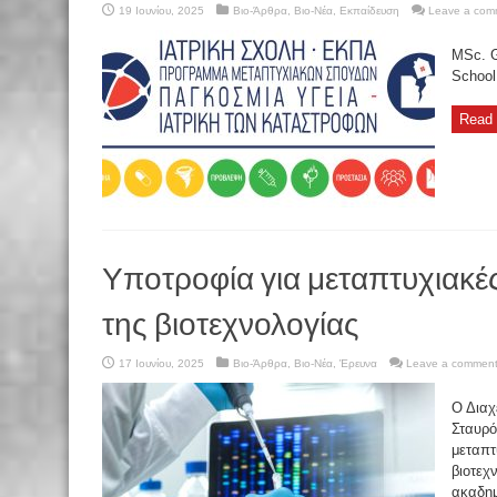
19 Ιουνίου, 2025
Βιο-Άρθρα
,
Βιο-Νέα
,
Εκπαίδευση
Leave a com
MSc. G
Schoo
Read 
Υποτροφία για μεταπτυχιακέ
της βιοτεχνολογίας
17 Ιουνίου, 2025
Βιο-Άρθρα
,
Βιο-Νέα
,
Έρευνα
Leave a commen
Ο Διαχ
Σταυρό
μεταπτ
βιοτεχ
ακαδημ