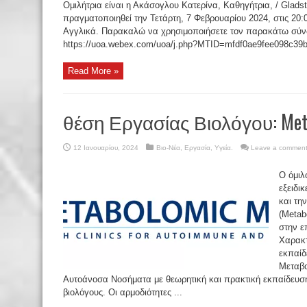
Ομιλήτρια είναι η Ακάσογλου Κατερίνα, Καθηγήτρια, / Glads
πραγματοποιηθεί την Τετάρτη, 7 Φεβρουαρίου 2024, στις 20:
Αγγλικά. Παρακαλώ να χρησιμοποιήσετε τον παρακάτω σύνδε
https://uoa.webex.com/uoa/j.php?MTID=mfdf0ae9fee098c39b
Read More »
θέση Εργασίας Βιολόγου: Metab
12 Ιανουαρίου, 2024
Βιο-Νέα
,
Εργασία
,
Υγεία.
Leave a commen
Ο όμιλ
εξειδι
και τη
(Metab
στην ε
Χαρακτ
εκπαίδ
Μεταβο
Αυτοάνοσα Νοσήματα με θεωρητική και πρακτική εκπαίδευση 
βιολόγους. Οι αρμοδιότητες ...