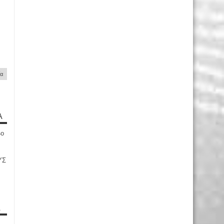
ία
Α
4ο
ΥΣ
Α