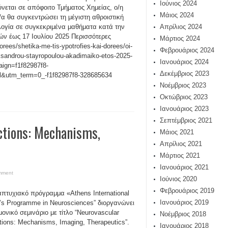
Ιούνιος 2024
νεται σε απόφοιτο Τμήματος Χημείας, ο/η
Μάιος 2024
/α θα συγκεντρώσει τη μέγιστη αθροιστική
ογία σε συγκεκριμένα μαθήματα κατά την
Απρίλιος 2024
ών έως 17 Ιουλίου 2025 Περισσότερες
Μάρτιος 2024
orees/shetika-me-tis-ypotrofies-kai-dorees/oi-
Φεβρουάριος 2024
eksandrou-stayropoulou-akadimaiko-etos-2025-
Ιανουάριος 2024
gn=f1f82987f8-
Δεκέμβριος 2023
tm_term=0_-f1f82987f8-328685634
Νοέμβριος 2023
Οκτώβριος 2023
Ιανουάριος 2023
Σεπτέμβριος 2021
ctions: Mechanisms,
Μάιος 2021
Απρίλιος 2021
]
Μάρτιος 2021
Ιανουάριος 2021
mment
Ιούνιος 2020
Φεβρουάριος 2019
απτυχιακό πρόγραμμα «Athens International
Ιανουάριος 2019
’s Programme in Neurosciences” διοργανώνει
μονικό σεμινάριο με τίτλο “Neurovascular
Νοέμβριος 2018
ctions: Mechanisms, Imaging, Therapeutics”.
Ιανουάριος 2018