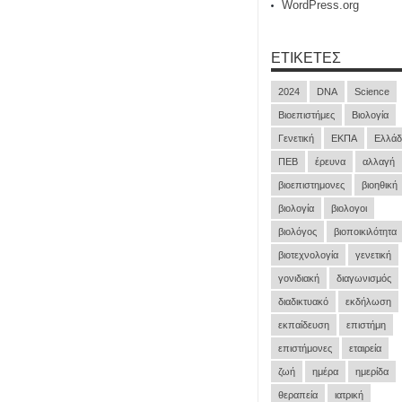
WordPress.org
ΕΤΙΚΈΤΕΣ
2024
DNA
Science
Βιοεπιστήμες
Βιολογία
Γενετική
ΕΚΠΑ
Ελλάδ
ΠΕΒ
έρευνα
αλλαγή
βιοεπιστημονες
βιοηθική
βιολογία
βιολογοι
βιολόγος
βιοποικιλότητα
βιοτεχνολογία
γενετική
γονιδιακή
διαγωνισμός
διαδικτυακό
εκδήλωση
εκπαίδευση
επιστήμη
επιστήμονες
εταιρεία
ζωή
ημέρα
ημερίδα
θεραπεία
ιατρική