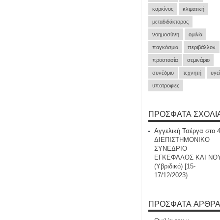
καρκίνος
κλιματική
μεταδιδάκτορας
νοημοσύνη
ομιλία
παγκόσμια
περιβάλλον
προστασία
σεμινάριο
συνέδριο
τεχνητή
υγε
υποτροφιες
ΠΡΌΣΦΑΤΑ ΣΧΌΛΙ
Αγγελική Τσέργα
στο
ΔΙΕΠΙΣΤΗΜΟΝΙΚΟ
ΣΥΝΕΔΡΙΟ
ΕΓΚΕΦΑΛΟΣ ΚΑΙ ΝΟ
(Υβριδικό) [15-
17/12/2023)
ΠΡΌΣΦΑΤΑ ΆΡΘΡ