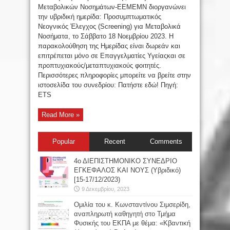
Μεταβολικών Νοσημάτων-ΕΕΜΕΜΝ διοργανώνει
την υβριδική ημερίδα: Προσυμπτωματικός
Νεογνικός Έλεγχος (Screening) για Μεταβολικά
Νοσήματα, το Σάββατο 18 Νοεμβρίου 2023. Η
παρακολούθηση της Ημερίδας είναι δωρεάν και
επιτρέπεται μόνο σε Επαγγελματίες Υγείαςκαι σε
προπτυχιακούς/μεταπτυχιακούς φοιτητές.
Περισσότερες πληροφορίες μπορείτε να βρείτε στην
ιστοσελίδα του συνεδρίου: Πατήστε εδώ! Πηγή:
ETS
Read More »
Popular
Recent
Comments
4ο ΔΙΕΠΙΣΤΗΜΟΝΙΚΟ ΣΥΝΕΔΡΙΟ
ΕΓΚΕΦΑΛΟΣ ΚΑΙ ΝΟΥΣ (Υβριδικό)
[15-17/12/2023)
9 Δεκεμβρίου, 2023
Oμιλία του κ. Κωνσταντίνου Σιμσερίδη,
αναπληρωτή καθηγητή στο Τμήμα
Φυσικής του ΕΚΠΑ με θέμα: «Κβαντική