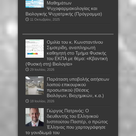
Mαθημάτων
Ψυχοφαρμακολογίας και
Βιολογικής Ψυχιατρικής (Πρόγραμμα)
11 Οκτωβρίου, 2025
Oμιλία του κ. Κωνσταντίνου
Σιμσερίδη, αναπληρωτή
καθηγητή στο Τμήμα Φυσικής
του ΕΚΠΑ με θέμα: «Κβαντική
(Φυσική στη) Βιολογία»
29 Ιουλίου, 2026
Παράταση υποβολής αιτήσεων
λοιπού επικουρικού
προσωπικού (Θέσεις
Βιολόγων, Βιοχημικών, κ.α.)
18 Ιουλίου, 2026
Γιώργος Πατρινός: Ο
διευθυντής του Ελληνικού
Ινστιτούτου Παστέρ, ο πρώτος
Έλληνας που χαρτογράφησε
το γονιδίωμά του