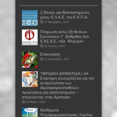
2 Θέσεις για Βιοεπιστήμονες
μέσω Ε.Λ.Κ.Ε. του Ε.Κ.Π.Α.
27 Νοεμβρίου, 2023
Πλήρωση οκτώ (8) θέσεων
Ερευνητών Γ΄ βαθμίδας στο
Ε.ΚΕ.Β.Ε. «Αλ. Φλέμιγκ»
22 Ιουλίου, 2016
Επικονίαση
13 Ιανουαρίου, 2017
ΥΒΡΙΔΙΚΗ ΔΙΗΜΕΡΙΔΑ / «Η
Επιστήμη συνεργάζεται για την
αντιμετώπιση των
Αιμοσφαιρινοπαθειών:
προκλήσεις και αποτελέσματα –
στοχεύοντας στην Αριστεία»
29 Μαΐου, 2024
Mαθήματα
Ψυχοφαρμακολογίας: Κύκλου