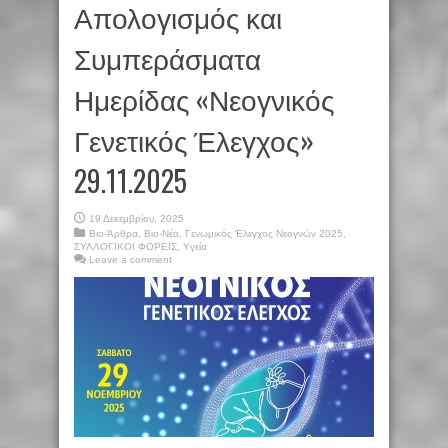
Απολογισμός και
Συμπεράσματα
Ημερίδας «Νεογνικός
Γενετικός Έλεγχος»
29.11.2025
19 Δεκεμβρίου, 2025
Βιο-Άρθρα
,
Βιο-Νέα
,
Γενωμικός Έλεγχος Νεογνών 2025
,
ΣΥΛΛΟΓΙΚΟΙ ΦΟΡΕΙΣ
,
Υγεία
Leave a comment