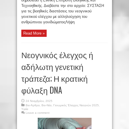
δημοσιεύει η Εθνική Επιτροπή Βιοηθικής και
Τεχνοηθικής. Διαβάστε την στο αρχείο: ΣΥΣΤΑΣΗ
για τις βιοηθικές διαστάσεις του νεογνικού
γενετικού ελέγχου με αλληλούχηση του
ανθρώπινου γονιδιώματοςΛήψη
Read More »
Νεογνικός έλεγχος ή
αδήλωτη γενετική
τράπεζα; Η κρατική
φύλαξη DNA
24 Νοεμβρίου, 2025
Βιο-Άρθρα
,
Βιο-Νέα
,
Γενωμικός Έλεγχος Νεογνών 2025
,
Υγεία
Leave a comment