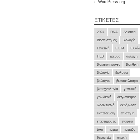
WordPress.org
ΕΤΙΚΈΤΕΣ
2024
DNA
Science
Βιοεπιστήμες
Βιολογία
Γενετική
ΕΚΠΑ
Ελλάδ
ΠΕΒ
έρευνα
αλλαγή
βιοεπιστημονες
βιοηθική
βιολογία
βιολογοι
βιολόγος
βιοποικιλότητα
βιοτεχνολογία
γενετική
γονιδιακή
διαγωνισμός
διαδικτυακό
εκδήλωση
εκπαίδευση
επιστήμη
επιστήμονες
εταιρεία
ζωή
ημέρα
ημερίδα
θεραπεία
ιατρική