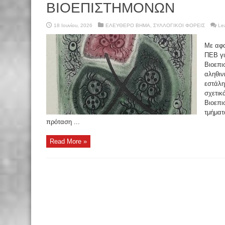
ΒΙΟΕΠΙΣΤΗΜΟΝΩΝ
18 Ιουνίου, 2026
ΕΛΕΥΘΕΡΟ ΒΗΜΑ
,
ΣΥΛΛΟΓΙΚΟΙ ΦΟΡΕΙΣ
Le
Με αφο
ΠΕΒ γι
Βιοεπι
αληθιν
εστάλη
σχετικ
Βιοεπι
τμήματ
πρόταση ...
Read More »