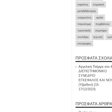
καρκίνος
κλιματική
μεταδιδάκτορας
νοημοσύνη
ομιλία
παγκόσμια
περιβάλλον
προστασία
σεμινάριο
συνέδριο
τεχνητή
υγε
υποτροφιες
ΠΡΌΣΦΑΤΑ ΣΧΌΛΙ
Αγγελική Τσέργα
στο
ΔΙΕΠΙΣΤΗΜΟΝΙΚΟ
ΣΥΝΕΔΡΙΟ
ΕΓΚΕΦΑΛΟΣ ΚΑΙ ΝΟ
(Υβριδικό) [15-
17/12/2023)
ΠΡΌΣΦΑΤΑ ΆΡΘΡ