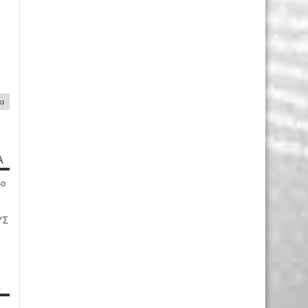
ία
Α
4ο
ΥΣ
Α