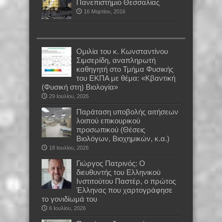
Πανεπιστήμιο Θεσσαλίας
16 Μαρτίου, 2016
Oμιλία του κ. Κωνσταντίνου
Σιμσερίδη, αναπληρωτή
καθηγητή στο Τμήμα Φυσικής
του ΕΚΠΑ με θέμα: «Κβαντική
(Φυσική στη) Βιολογία»
29 Ιουλίου, 2026
Παράταση υποβολής αιτήσεων
λοιπού επικουρικού
προσωπικού (Θέσεις
Βιολόγων, Βιοχημικών, κ.α.)
18 Ιουλίου, 2026
Γιώργος Πατρινός: Ο
διευθυντής του Ελληνικού
Ινστιτούτου Παστέρ, ο πρώτος
Έλληνας που χαρτογράφησε
το γονιδίωμά του
6 Ιουλίου, 2026