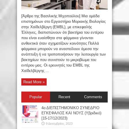
[Άρθρο της Βασιλικής Μιχοπούλου] Μια ομάδα
επιστημόνων στο Εργαστήριο Μοριακής Βιολογίας
στην Χαϊδελβέργη (EMBL), με επικεφαλής
Έλληνες, διαπιστώνουν ότι βακτήρια του εντέρου
που είναι ευαίσθητα στα φάρμακα γίνονται
ανθεκτικά όταν σχηματίζουν κοινότητες Πολλά
φάρμακα μπορούν να αναστείλουν άμεσα την
ανάπτυξη ή να τροποποιήσουν την λειτουργία των
βακτηρίων που συνιστούν το μικροβίωμα του
εντέρου μας. Οι ερευνητές του EMBL της
Χαϊδελβέργης ...
Read More »
Popular
Recent
Comments
4ο ΔΙΕΠΙΣΤΗΜΟΝΙΚΟ ΣΥΝΕΔΡΙΟ
ΕΓΚΕΦΑΛΟΣ ΚΑΙ ΝΟΥΣ (Υβριδικό)
[15-17/12/2023)
9 Δεκεμβρίου, 2023