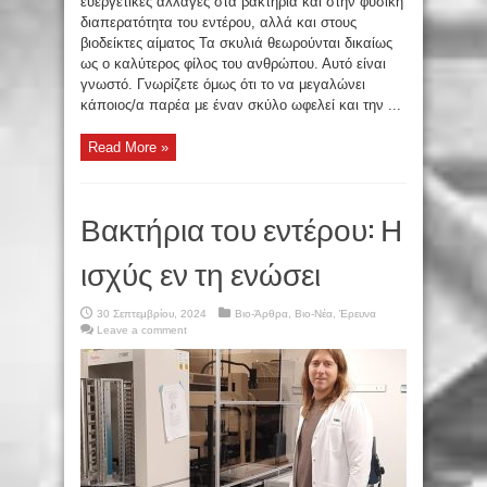
ευεργετικές αλλαγές στα βακτήρια και στην φυσική
διαπερατότητα του εντέρου, αλλά και στους
βιοδείκτες αίματος Τα σκυλιά θεωρούνται δικαίως
ως ο καλύτερος φίλος του ανθρώπου. Αυτό είναι
γνωστό. Γνωρίζετε όμως ότι το να μεγαλώνει
κάποιος/α παρέα με έναν σκύλο ωφελεί και την ...
Read More »
Βακτήρια του εντέρου: Η
ισχύς εν τη ενώσει
30 Σεπτεμβρίου, 2024
Βιο-Άρθρα
,
Βιο-Νέα
,
Έρευνα
Leave a comment