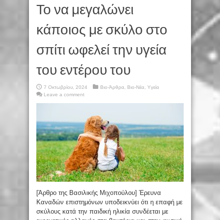
Το να μεγαλώνει
κάποιος με σκύλο στο
σπίτι ωφελεί την υγεία
του εντέρου του
7 Οκτωβρίου, 2024
Βιο-Άρθρα
,
Βιο-Νέα
,
Υγεία
Leave a comment
[Άρθρο της Βασιλικής Μιχοπούλου] Έρευνα
Καναδών επιστημόνων υποδεικνύει ότι η επαφή με
σκύλους κατά την παιδική ηλικία συνδέεται με