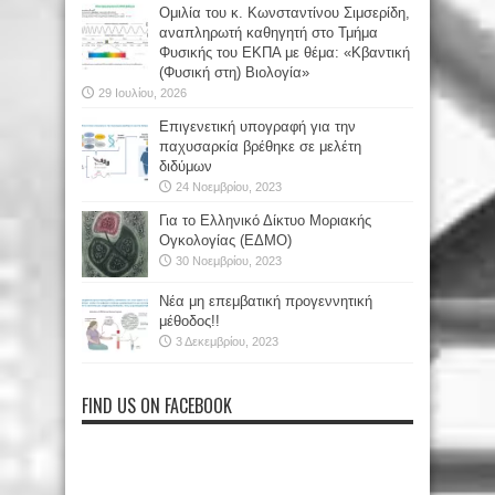
Oμιλία του κ. Κωνσταντίνου Σιμσερίδη,
αναπληρωτή καθηγητή στο Τμήμα
Φυσικής του ΕΚΠΑ με θέμα: «Κβαντική
(Φυσική στη) Βιολογία»
29 Ιουλίου, 2026
Επιγενετική υπογραφή για την
παχυσαρκία βρέθηκε σε μελέτη
διδύμων
24 Νοεμβρίου, 2023
Για το Ελληνικό Δίκτυο Μοριακής
Ογκολογίας (ΕΔΜΟ)
30 Νοεμβρίου, 2023
Νέα μη επεμβατική προγεννητική
μέθοδος!!
3 Δεκεμβρίου, 2023
FIND US ON FACEBOOK