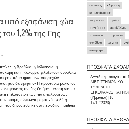
καρκίνος
κλιματική
μεταδιδάκτορας
τα υπό εξαφάνιση ζώα
νοημοσύνη
ομιλία
παγκόσμια
περιβάλλον
 του 1,2% της Γης
προστασία
σεμινάριο
συνέδριο
τεχνητή
υγε
υποτροφιες
ment
ΠΡΌΣΦΑΤΑ ΣΧΌΛΙ
ιππίνες, η Βραζιλία, η Ινδονησία, η
σκάρη και η Κολομβία φιλοξενούν συνολικά
Αγγελική Τσέργα
στο
ότερο από το ήμισυ των «περιοχών
ΔΙΕΠΙΣΤΗΜΟΝΙΚΟ
αιότητας διατήρησης» Η προστασία μόλις του
ΣΥΝΕΔΡΙΟ
ης επιφάνειας της Γης θα ήταν αρκετή για να
ΕΓΚΕΦΑΛΟΣ ΚΑΙ ΝΟ
πεί η εξαφάνιση των πιο απειλούμενων
(Υβριδικό) [15-
στον κόσμο, σύμφωνα με μία νέα μελέτη.
17/12/2023)
η που δημοσιεύθηκε στο περιοδικό Frontiers
ΠΡΌΣΦΑΤΑ ΆΡΘΡ