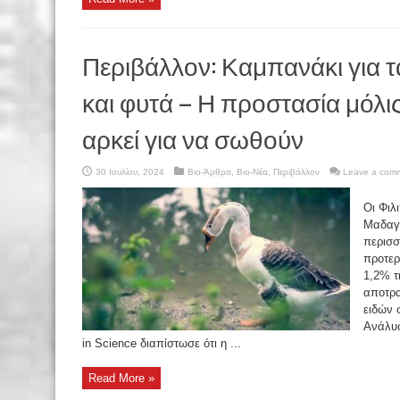
Περιβάλλον: Καμπανάκι για 
και φυτά – Η προστασία μόλις
αρκεί για να σωθούν
30 Ιουλίου, 2024
Βιο-Άρθρα
,
Βιο-Νέα
,
Περιβάλλον
Leave a com
Οι Φιλ
Μαδαγα
περισσ
προτερ
1,2% τ
αποτρα
ειδών 
Ανάλυσ
in Science διαπίστωσε ότι η ...
Read More »