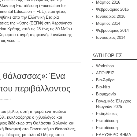
Μάρτιος 2016
λλοντική Εκπαίδευση (Foundation for
Φεβρουάριος 2016
nmental Education – FEE), που φέτος
Ιανουάριος 2016
νήθηκε από την Ελληνική Εταιρία
σίας της Φύσης (ΕΕΠΦ) στη Χερσόνησο
Μάρτιος 2014
ίου Κρήτης, από τις 28 έως τις 30 Μαΐου
Φεβρουάριος 2014
Κορυφαία στιγμή της φετινής Συνέλευσης
Ιανουάριος 2014
ως νέου ...
KΑΤΗΓΟΡΊΕΣ
Workshop
ς θάλασσας»: Ένα
ΑΠΟΨΕΙΣ
Βιο-Άρθρα
 του περιβάλλοντος
Βιο-Νέα
Βιομηχανία
comment
Γενωμικός Έλεγχος
Νεογνών 2025
 του βιβλίο, αυτή τη φορά ένα παιδικό
Εκδηλώσεις
θι, κυκλοφόρησε ο ιχθυολόγος και
Εκπαίδευση
ιος διδάκτωρ στη Θαλάσσια βιολογία και
Εκπαίδευση.
ική δυναμική στο Πανεπιστήμιο Θεσσαλίας,
ης Πάφρας, με τίτλο «Ο Μίμης και ο
ΕΛΕΥΘΕΡΟ ΒΗΜΑ