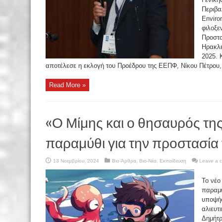
Περιβα
Enviro
φιλοξε
Προστα
Ηρακλε
2025. 
αποτέλεσε η εκλογή του Προέδρου της ΕΕΠΦ, Νίκου Πέτρου, 
Read More »
«Ο Μίμης και ο θησαυρός τη
παραμύθι για την προστασία
13 Νοεμβρίου, 2024
Βιο-Άρθρα
,
Βιο-Νέα
,
Εκπαίδευση
Leave a 
Το νέο
παραμύ
υποψήφ
αλιευτ
Δημήτρ