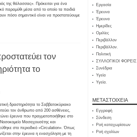
ός της θάλασσας». Πρόκειται για ένα
Εργασία
ικό παραμύθι μέσα από το οποίο τα παιδιά
Έρευνα
ουν πόσο σημαντικό είναι να προστατεύουμε
Έρευνα
Ημερίδες
Ομιλίες
Περιβάλλον
Περιβάλλον.
ροστατεύει τον
Πολιτική
ΣΥΛΛΟΓΙΚΟΙ ΦΟΡΕΙΣ
ριότητα το
Συνέδρια
Υγεία
Υγεία.
t
ΜΕΤΑΣΤΟΙΧΕΊΑ
τική δραστηριότητα το Σαββατοκύριακο
τεύει τον άνθρωπο από 200 ασθένειες,
Εγγραφή
τώνει έρευνα που πραγματοποιήθηκε στο
Σύνδεση
 Νοσοκομείο Μασαχουσέτης και
Ροή καταχωρίσεων
εύθηκε στο περιοδικό «Circulation». Όπως
Ροή σχολίων
ινίζεται στην έρευνα η ενασχόληση με τη