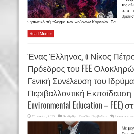
της αλ
από τα
βρίσκο
νησιωτικό σύμπλεγμα των Φούρνων Κορσεών. Για ...
Read More »
Ένας Έλληνας, o Νίκος Πέτρ
Πρόεδρος του FEE Ολοκληρώθ
Γενική Συνέλευση του Ιδρύμα
Περιβαλλοντική Εκπαίδευση (F
Environmental Education – FEE) 
23 Ιουνίου, 2025
Βιο-Άρθρα
,
Βιο-Νέα
,
Περιβάλλον
Leave a com
Με μεγ
Γενική