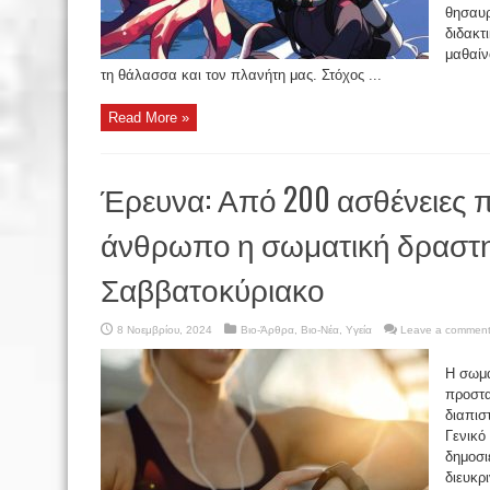
θησαυρ
διδακτ
μαθαίν
τη θάλασσα και τον πλανήτη μας. Στόχος ...
Read More »
Έρευνα: Από 200 ασθένειες π
άνθρωπο η σωματική δραστη
Σαββατοκύριακο
8 Νοεμβρίου, 2024
Βιο-Άρθρα
,
Βιο-Νέα
,
Υγεία
Leave a commen
Η σωμα
προστα
διαπισ
Γενικό
δημοσι
διευκρ