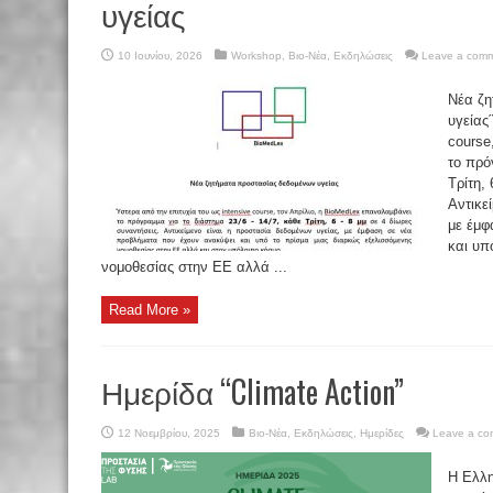
υγείας
10 Ιουνίου, 2026
Workshop
,
Βιο-Νέα
,
Εκδηλώσεις
Leave a com
Νέα ζη
υγείας
course
το πρό
Τρίτη,
Αντικε
με έμφ
και υπ
νομοθεσίας στην ΕΕ αλλά ...
Read More »
Ημερίδα “Climate Action”
12 Νοεμβρίου, 2025
Βιο-Νέα
,
Εκδηλώσεις
,
Ημερίδες
Leave a c
Η Ελλη