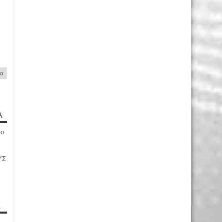
ία
Α
4ο
ΥΣ
Α