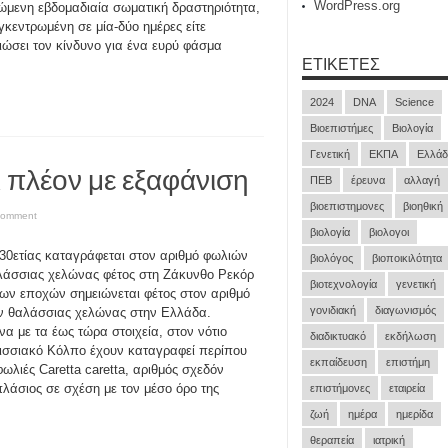
WordPress.org
ώμενη εβδομαδιαία σωματική δραστηριότητα,
υγκεντρωμένη σε μία-δύο ημέρες είτε
ιώσει τον κίνδυνο για ένα ευρύ φάσμα
ΕΤΙΚΈΤΕΣ
2024
DNA
Science
Βιοεπιστήμες
Βιολογία
Γενετική
ΕΚΠΑ
Ελλάδ
ει πλέον με εξαφάνιση
ΠΕΒ
έρευνα
αλλαγή
βιοεπιστημονες
βιοηθική
comment
βιολογία
βιολογοι
30ετίας καταγράφεται στον αριθμό φωλιών
βιολόγος
βιοποικιλότητα
λάσσιας χελώνας φέτος στη Ζάκυνθο Ρεκόρ
βιοτεχνολογία
γενετική
ων εποχών σημειώνεται φέτος στον αριθμό
γονιδιακή
διαγωνισμός
 θαλάσσιας χελώνας στην Ελλάδα.
α με τα έως τώρα στοιχεία, στον νότιο
διαδικτυακό
εκδήλωση
σσιακό Κόλπο έχουν καταγραφεί περίπου
εκπαίδευση
επιστήμη
φωλιές Caretta caretta, αριθμός σχεδόν
λάσιος σε σχέση με τον μέσο όρο της
επιστήμονες
εταιρεία
ζωή
ημέρα
ημερίδα
θεραπεία
ιατρική