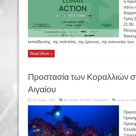
η πρώτ
πάνω α
διοργα
Τρίτη 
21:00,
Θεοχαρ
διακεκ
εκπαίδευσης, της πολιτείας, της έρευνας, της κοινωνίας των .
Read More »
Προστασία των Κοραλλιών σ
Αιγαίου
30 Ιουλίου, 2025
Βιο-Άρθρα
,
Βιο-Νέα
,
Περιβάλλον
Leave a com
Προστα
Ορόσημ
Ορόσημ
Ελλάδα
Υπουρ