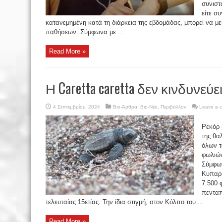
συνιστ
είτε σ
κατανεμημένη κατά τη διάρκεια της εβδομάδας, μπορεί να με
παθήσεων. Σύμφωνα με ...
Read More »
Η Caretta caretta δεν κινδυνεύ
4 Σεπτεμβρίου, 2024
Βιο-Άρθρα
,
Βιο-Νέα
,
Περιβάλλον
Leave a 
Ρεκόρ 
της θα
όλων τ
φωλιών
Σύμφων
Κυπαρι
7.500 
πενταπ
τελευταίας 15ετίας. Την ίδια στιγμή, στον Κόλπο του ...
Read More »