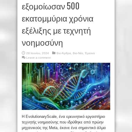
εξομοίωσαν 500
εκατομμύρια χρόνια
εξέλιξης με τεχνητή
νοημοσύνη
28 Ιουνίου, 2024
Βιο-Άρθρα
,
Βιο-Νέα
,
Έρευνα
Leave a comment
Η EvolutionaryScale, ένα ερευνητικό εργαστήριο
τεχνητής νοημοσύνης που ιδρύθηκε από πρώην
μηχανικούς της Meta, έκανε ένα σημαντικό άλμα