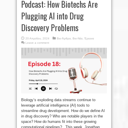
Podcast: How Biotechs Are
Plugging AI into Drug
Discovery Problems
20 Απριλίου, 2024
Βιο-Άρθρα
,
Βιο-Νέα
,
Έρευνα
Leave a comment
Biology’s exploding data streams continue to
leverage artificial intelligence (AI) tools to
streamline drug development. How do we define AI
in drug discovery? Who are notable players in the
space? How do humans fit into these growing
computational pipelines? This week, Jonathan