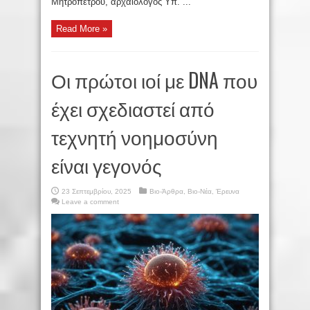
Μητροπέτρου, αρχαιολόγος Υπ. ...
Read More »
Οι πρώτοι ιοί με DNA που
έχει σχεδιαστεί από
τεχνητή νοημοσύνη
είναι γεγονός
23 Σεπτεμβρίου, 2025
Βιο-Άρθρα
,
Βιο-Νέα
,
Έρευνα
Leave a comment