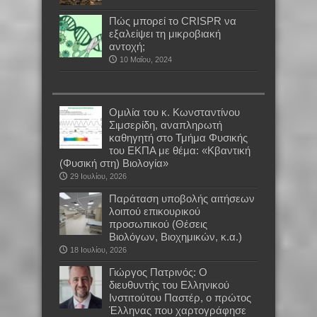
Πώς μπορεί το CRISPR να
εξαλείψει τη μικροβιακή
αντοχή;
10 Μαΐου, 2024
Oμιλία του κ. Κωνσταντίνου
Σιμσερίδη, αναπληρωτή
καθηγητή στο Τμήμα Φυσικής
του ΕΚΠΑ με θέμα: «Κβαντική
(Φυσική στη) Βιολογία»
29 Ιουλίου, 2026
Παράταση υποβολής αιτήσεων
λοιπού επικουρικού
προσωπικού (Θέσεις
Βιολόγων, Βιοχημικών, κ.α.)
18 Ιουλίου, 2026
Γιώργος Πατρινός: Ο
διευθυντής του Ελληνικού
Ινστιτούτου Παστέρ, ο πρώτος
Έλληνας που χαρτογράφησε