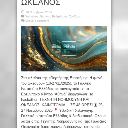
ΩΚΕΑΝΟΣ”
10 Νοεμβρίου, 2025
Workshop
,
Βιο-Νέα
,
Εκδηλώσεις
,
Συνέδρια
Leave a comment
Στα πλαίσια της «Γιορτής της Επιστήμης: Η φωνή
του ωκεανού» (10-27/11/2025), το Γαλλικό
Ινστιτούτο Ελλάδος σε συνεργασία με το
Ερευνητικό Κέντρο “Αθηνά” διοργανώνει το
hackathon ΤΕΧΝΗΤΗ ΝΟΗΜΟΣΥΝΗ ΚΑΙ
ΩΚΕΑΝΟΣ: ΚΑΙΝΟΤΟΜΙΑ… ΣΕ 48 ΩΡΕΣ! 🗓 25-
27 Νοεμβρίου 2025
Υβριδική διεξαγωγή:
Γαλλικό Ινστιτούτο Ελλάδος & διαδικτυακά ‘Ολοι οι
λάτρεις της Τεχνητής Νοημοσύνης και της Γαλάζιας
Οικονομίας (επιστήμονες δεδομένων, ερευνητές