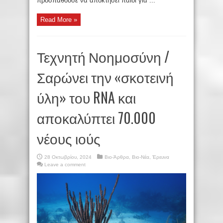
προσπαθούσε να αποκτήσει παιδί για ...
Read More »
Τεχνητή Νοημοσύνη /
Σαρώνει την «σκοτεινή
ύλη» του RNA και
αποκαλύπτει 70.000
νέους ιούς
28 Οκτωβρίου, 2024
Βιο-Άρθρα
,
Βιο-Νέα
,
Έρευνα
Leave a comment