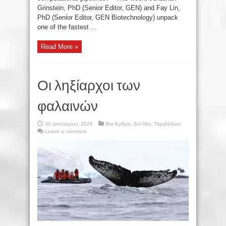
Grinstein, PhD (Senior Editor, GEN) and Fay Lin,
PhD (Senior Editor, GEN Biotechnology) unpack
one of the fastest ...
Read More »
Οι ληξίαρχοι των
φαλαινών
30 Ιανουαρίου, 2024
Βιο-Άρθρα
,
Βιο-Νέα
,
Περιβάλλον
Leave a comment