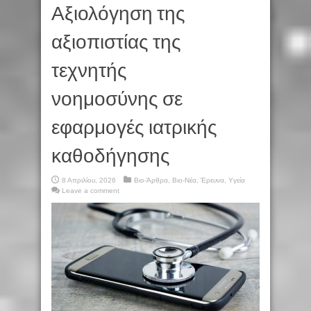
Αξιολόγηση της
αξιοπιστίας της
τεχνητής
νοημοσύνης σε
εφαρμογές ιατρικής
καθοδήγησης
8 Απριλίου, 2026
Βιο-Άρθρα
,
Βιο-Νέα
,
Έρευνα
,
Υγεία
Leave a comment