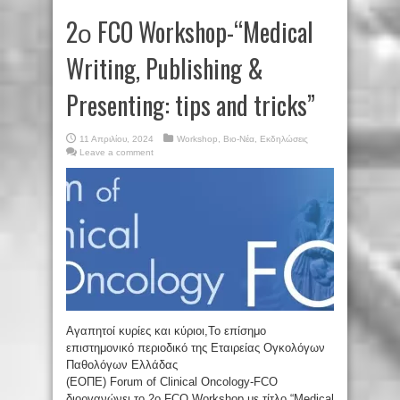
2ο FCO Workshop-“Medical
Writing, Publishing &
Presenting: tips and tricks”
11 Απριλίου, 2024
Workshop
,
Βιο-Νέα
,
Εκδηλώσεις
Leave a comment
Αγαπητοί κυρίες και κύριοι,Το επίσημο
επιστημονικό περιοδικό της Εταιρείας Ογκολόγων
Παθολόγων Ελλάδας
(ΕΟΠΕ) Forum of Clinical Oncology-FCO
διοργανώνει το 2ο FCO Workshop με τίτλο “Medical