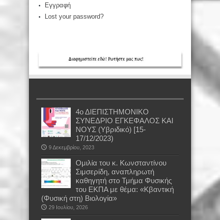
Εγγραφή
Lost your password?
4ο ΔΙΕΠΙΣΤΗΜΟΝΙΚΟ
ΣΥΝΕΔΡΙΟ ΕΓΚΕΦΑΛΟΣ ΚΑΙ
ΝΟΥΣ (Υβριδικό) [15-
17/12/2023)
9 Δεκεμβρίου, 2023
Oμιλία του κ. Κωνσταντίνου
Σιμσερίδη, αναπληρωτή
καθηγητή στο Τμήμα Φυσικής
του ΕΚΠΑ με θέμα: «Κβαντική
(Φυσική στη) Βιολογία»
29 Ιουλίου, 2026